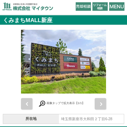
くみまちMALL新座
前
次
画像タップで拡大表示【
1
/1】
所在地
埼玉県新座市大和田２丁目6-28