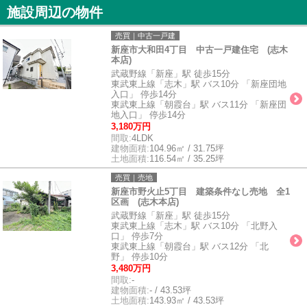
施設周辺の物件
売買｜中古一戸建
新座市大和田4丁目 中古一戸建住宅 (志木
本店)
武蔵野線「新座」駅 徒歩15分
東武東上線「志木」駅 バス10分 「新座団地
入口」 停歩14分
東武東上線「朝霞台」駅 バス11分 「新座団
地入口」 停歩14分
3,180万円
間取:
4LDK
建物面積:
104.96㎡ / 31.75坪
土地面積:
116.54㎡ / 35.25坪
売買｜売地
新座市野火止5丁目 建築条件なし売地 全1
区画 (志木本店)
武蔵野線「新座」駅 徒歩15分
東武東上線「志木」駅 バス10分 「北野入
口」 停歩7分
東武東上線「朝霞台」駅 バス12分 「北
野」 停歩10分
3,480万円
間取:
-
建物面積:
- / 43.53坪
土地面積:
143.93㎡ / 43.53坪