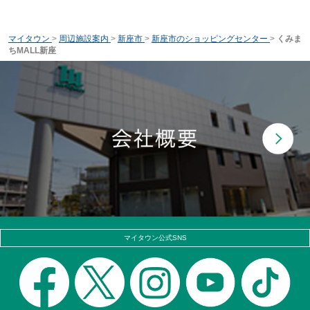
マイタウン
>
周辺施設案内
>
新座市
>
新座市のショッピングセンター
>
くみま
ちMALL新座
マイタウン公式SNS