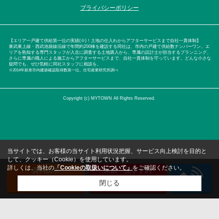
プライバシーポリシー
【エリア一戸建て供給第一位の実績(※)！土地の仕入れからアフターサービスまで自社一貫体制】
東武東上線・西武池袋線沿線で年間約200棟を建設する同社は、市内の戸建て供給数ナンバーワン。エ
リアを熟知する専門スタッフが入念に調査する土地購入から、専属の設計士が担当するプランニング、
さらに専属の職人による施工からアフターサービスまで、自社一貫体制を守っています。どんな小さな
疑問でも、ぜひ気軽に同社スタッフに相談を。
※2014年新座市内建築確認取得数第一位。住宅産業研究所調べ
Copyright (c) MYTOWN All Rights Reserved.
当サイトでは、お客様の当サイト利用状況把握、サービス向上検討を目的と
して、クッキー（Cookie）を使用しています。
詳しくは、当社の
「Cookieの取扱いについて」
をご確認ください。
資料請求
来店・見学予約
（無料）
（無料）
閉じる