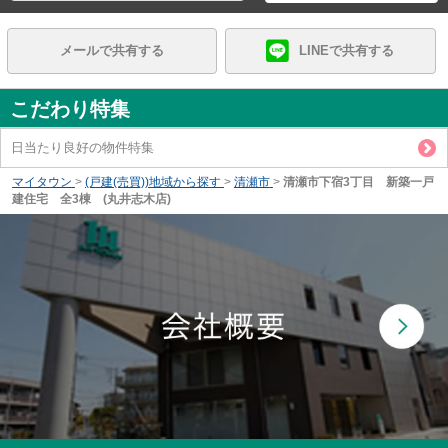
メールで共有する
LINEで共有する
こだわり特集
日当たり良好の物件特集
マイタウン
>
(戸建(売買))地域から探す
>
清瀬市
>
清瀬市下宿3丁目 新築一戸
建住宅 全3棟 (丸井志木店)