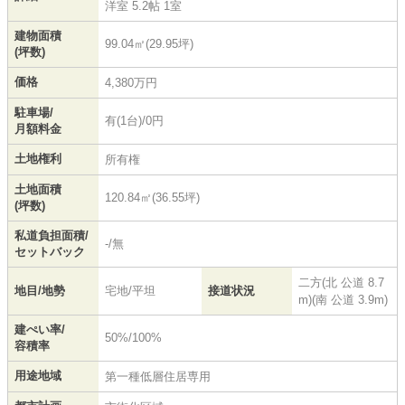
洋室 5.2帖 1室
建物面積
99.04㎡(29.95坪)
(坪数)
価格
4,380万円
駐車場/
有(1台)/0円
月額料金
土地権利
所有権
土地面積
120.84㎡(36.55坪)
(坪数)
私道負担面積/
-/無
セットバック
二方(北 公道 8.7
地目/地勢
宅地/平坦
接道状況
m)(南 公道 3.9m)
建ぺい率/
50%/100%
容積率
用途地域
第一種低層住居専用