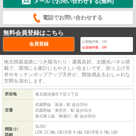
メールでお問い合わせする(無料)
電話でお問い合わせする
無料会員登録はこちら
公開物件数：
0
件
会員登録
会員物件数：
0
件
南北両面道路につき陽当たり・通風良好。太陽光パネル搭
載で、環境にも家計にもやさしい住まいです。折り上げ天
井やキッチンポップアップ天井が、開放感あるおしゃれな
空間を演出します。
所在地
東京都
清瀬市
下宿
３丁目
武蔵野線
「
新座
」駅 徒歩20分
交通
武蔵野線
「
東所沢
」駅 徒歩41分
東武東上線
「
柳瀬川
」駅 徒歩50分
3LDK/
間取り/
LDK 22.2帖 1室
/
洋室 9.1帖 1室
/
洋室 6.7帖 1室
/
詳細