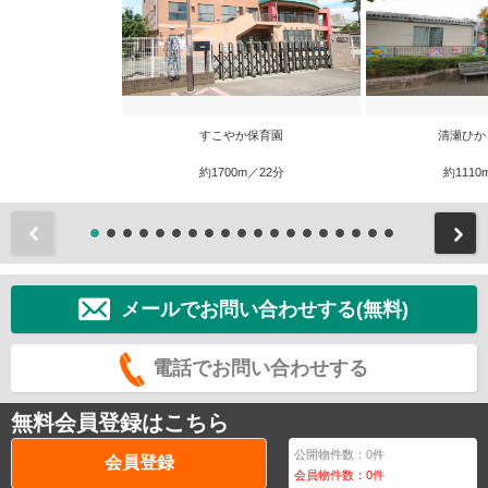
すこやか保育園
清瀬ひか
約1700m／22分
約1110
前
メールでお問い合わせする(無料)
電話でお問い合わせする
無料会員登録はこちら
公開物件数：
0
件
会員登録
会員物件数：
0
件