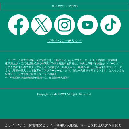
マイタウン公式SNS
プライバシーポリシー
【エリア一戸建て供給第一位の実績(※)！土地の仕入れからアフターサービスまで自社一貫体制】
東武東上線・西武池袋線沿線で年間約200棟を建設する同社は、市内の戸建て供給数ナンバーワン。エ
リアを熟知する専門スタッフが入念に調査する土地購入から、専属の設計士が担当するプランニング、
さらに専属の職人による施工からアフターサービスまで、自社一貫体制を守っています。どんな小さな
疑問でも、ぜひ気軽に同社スタッフに相談を。
※2014年新座市内建築確認取得数第一位。住宅産業研究所調べ
Copyright (c) MYTOWN All Rights Reserved.
当サイトでは、お客様の当サイト利用状況把握、サービス向上検討を目的と