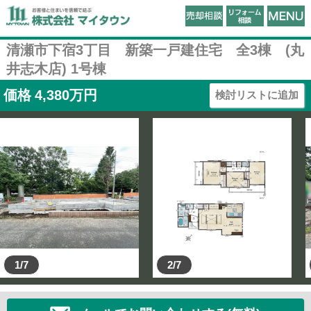
清瀬市下宿3丁目 新築一戸建住宅 全3棟 (丸
井志木店) 1号棟
価格
4,380
万円
検討リストに追加
1/7
2/7