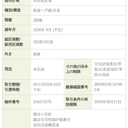
都市計画
市街化区域
種別/構造
新築一戸建/木造
階建
2階建
築年月
2026年 9月 (予定)
総区画数/
1区画/1区画
販売区画数
向き
南東
文化財保護法/景
その他の法令
現況
未完成
観法/高度地区/準
上の制限
防火地域
取引態様/
仲介/2026年10月
第R08SHC10795
建築確認番号
引渡時期
下旬
5号
取引条件の有
物件番号
104271070
2026年08月17日
効期限
陽当り良好
建設住宅性能評価書付
室内洗濯機置場