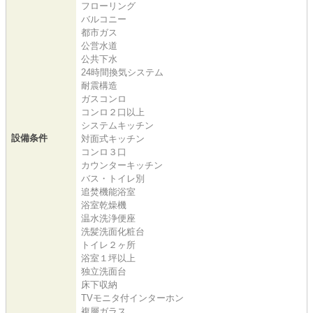
フローリング
バルコニー
都市ガス
公営水道
公共下水
24時間換気システム
耐震構造
ガスコンロ
コンロ２口以上
システムキッチン
設備条件
対面式キッチン
コンロ３口
カウンターキッチン
バス・トイレ別
追焚機能浴室
浴室乾燥機
温水洗浄便座
洗髪洗面化粧台
トイレ２ヶ所
浴室１坪以上
独立洗面台
床下収納
TVモニタ付インターホン
複層ガラス