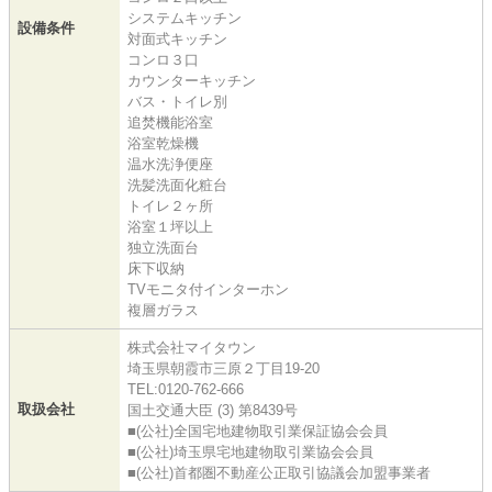
システムキッチン
設備条件
対面式キッチン
コンロ３口
カウンターキッチン
バス・トイレ別
追焚機能浴室
浴室乾燥機
温水洗浄便座
洗髪洗面化粧台
トイレ２ヶ所
浴室１坪以上
独立洗面台
床下収納
TVモニタ付インターホン
複層ガラス
株式会社マイタウン
埼玉県朝霞市三原２丁目19-20
TEL:0120-762-666
取扱会社
国土交通大臣 (3) 第8439号
■(公社)全国宅地建物取引業保証協会会員
■(公社)埼玉県宅地建物取引業協会会員
■(公社)首都圏不動産公正取引協議会加盟事業者