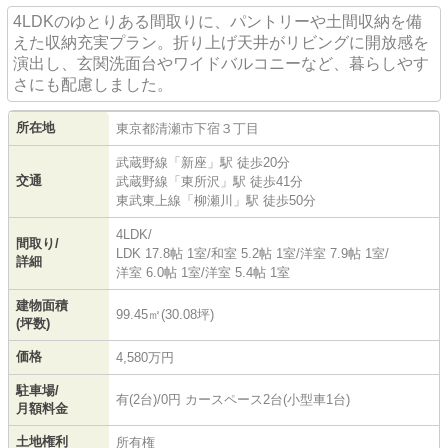
4LDKのゆとりある間取りに、パントリーや土間収納を備
えた収納充実プラン。折り上げ天井がリビングに開放感を
演出し、玄関洗面台やワイドバルコニーなど、暮らしやす
さにも配慮しました。
所在地
東京都
清瀬市
下宿
３丁目
武蔵野線
「
新座
」駅 徒歩20分
交通
武蔵野線
「
東所沢
」駅 徒歩41分
東武東上線
「
柳瀬川
」駅 徒歩50分
4LDK/
間取り/
LDK 17.8帖 1室
/
和室 5.2帖 1室
/
洋室 7.9帖 1室
/
詳細
洋室 6.0帖 1室
/
洋室 5.4帖 1室
建物面積
99.45㎡(30.08坪)
(坪数)
価格
4,580万円
駐車場/
有(2台)/0円 カースペース2台(小型車1台)
月額料金
土地権利
所有権