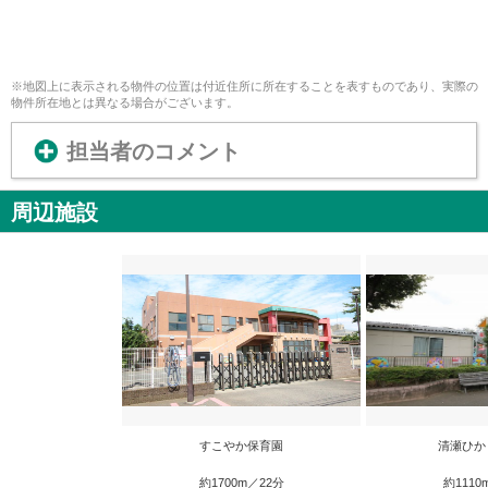
※地図上に表示される物件の位置は付近住所に所在することを表すものであり、実際の
物件所在地とは異なる場合がございます。
担当者のコメント
周辺施設
すこやか保育園
清瀬ひか
約1700m／22分
約1110