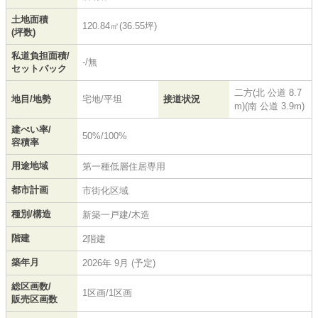
土地面積
120.84㎡(36.55坪)
(坪数)
私道負担面積/
-/無
セットバック
二方(北 公道 8.7
地目/地勢
宅地/平坦
接道状況
m)(南 公道 3.9m)
建ぺい率/
50%/100%
容積率
用途地域
第一種低層住居専用
都市計画
市街化区域
種別/構造
新築一戸建/木造
階建
2階建
築年月
2026年 9月 (予定)
総区画数/
1区画/1区画
販売区画数