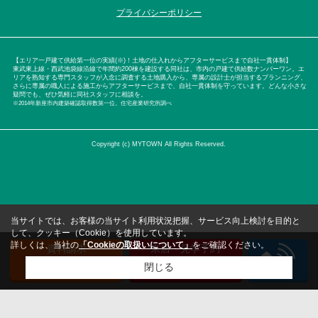
プライバシーポリシー
【エリア一戸建て供給第一位の実績(※)！土地の仕入れからアフターサービスまで自社一貫体制】
東武東上線・西武池袋線沿線で年間約200棟を建設する同社は、市内の戸建て供給数ナンバーワン。エ
リアを熟知する専門スタッフが入念に調査する土地購入から、専属の設計士が担当するプランニング、
さらに専属の職人による施工からアフターサービスまで、自社一貫体制を守っています。どんな小さな
疑問でも、ぜひ気軽に同社スタッフに相談を。
※2014年新座市内建築確認取得数第一位。住宅産業研究所調べ
Copyright (c) MYTOWN All Rights Reserved.
当サイトでは、お客様の当サイト利用状況把握、サービス向上検討を目的と
して、クッキー（Cookie）を使用しています。
詳しくは、当社の
「Cookieの取扱いについて」
をご確認ください。
資料請求
来店・見学予約
（無料）
（無料）
閉じる