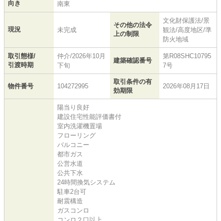
向き
南東
文化財保護法/景
その他の法令
現況
未完成
観法/高度地区/準
上の制限
防火地域
取引態様/
仲介/2026年10月
第R08SHC10795
建築確認番号
引渡時期
下旬
7号
取引条件の有
物件番号
104272995
2026年08月17日
効期限
陽当り良好
建設住宅性能評価書付
室内洗濯機置場
フローリング
バルコニー
都市ガス
公営水道
公共下水
24時間換気システム
駐車2台可
耐震構造
ガスコンロ
コンロ２口以上