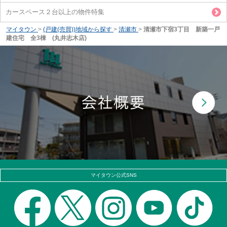
カースペース２台以上の物件特集
マイタウン
>
(戸建(売買))地域から探す
>
清瀬市
>
清瀬市下宿3丁目 新築一戸
建住宅 全3棟 (丸井志木店)
マイタウン公式SNS