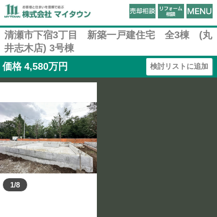
清瀬市下宿3丁目 新築一戸建住宅 全3棟 (丸
井志木店) 3号棟
価格
4,580
万円
検討リストに追加
1/8