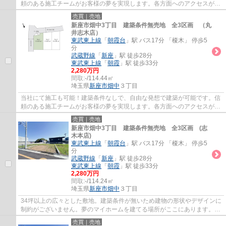
頼のある施工チームがお客様の夢を実現します。各方面へのアクセスが良
好な立地で快適な生活を提供します。
売買｜売地
新座市畑中3丁目 建築条件無売地 全3区画 （丸
井志木店）
東武東上線
「
朝霞台
」駅 バス17分 「榎木」 停歩5
分
武蔵野線
「
新座
」駅 徒歩28分
東武東上線
「
朝霞
」駅 徒歩33分
2,280万円
間取:
-/114.44㎡
埼玉県
新座市
畑中
３丁目
当社にて施工も可能！建築条件なしで、自由な発想で建築が可能です。信
頼のある施工チームがお客様の夢を実現します。各方面へのアクセスが良
好な立地で快適な生活を提供します。
売買｜売地
新座市畑中3丁目 建築条件無売地 全3区画 (志
木本店)
東武東上線
「
朝霞台
」駅 バス17分 「榎木」 停歩5
分
武蔵野線
「
新座
」駅 徒歩28分
東武東上線
「
朝霞
」駅 徒歩33分
2,280万円
間取:
-/114.24㎡
埼玉県
新座市
畑中
３丁目
34坪以上の広々とした敷地。建築条件が無いため建物の形状やデザインに
制約がございません。夢のマイホームを建てる場所がここにあります。自
由な発想で理想の暮らしを実現しませんか。
売買｜売地