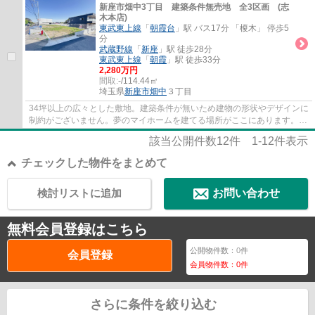
新座市畑中3丁目 建築条件無売地 全3区画 (志
木本店)
東武東上線
「
朝霞台
」駅 バス17分 「榎木」 停歩5
分
武蔵野線
「
新座
」駅 徒歩28分
東武東上線
「
朝霞
」駅 徒歩33分
2,280万円
間取:
-/114.44㎡
埼玉県
新座市
畑中
３丁目
34坪以上の広々とした敷地。建築条件が無いため建物の形状やデザインに
制約がございません。夢のマイホームを建てる場所がここにあります。自
由な発想で理想の暮らしを実現しませんか。
該当公開件数
12
件
1-12
件表示
チェックした物件をまとめて
検討リストに追加
お問い合わせ
無料会員登録はこちら
公開物件数：
0
件
会員登録
会員物件数：
0
件
さらに条件を絞り込む