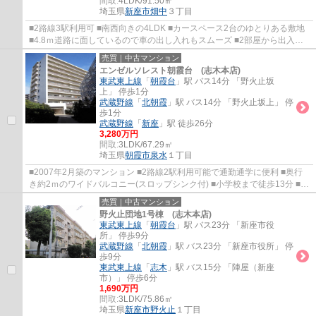
間取:
4LDK/91.50㎡
埼玉県
新座市
畑中
３丁目
■2路線3駅利用可 ■南西向きの4LDK ■カースペース2台のゆとりある敷地
■4.8ｍ道路に面しているので車の出し入れもスムーズ ■2部屋から出入り
できる2Wayバルコニー
売買｜中古マンション
エンゼルソレスト朝霞台 (志木本店)
東武東上線
「
朝霞台
」駅 バス14分 「野火止坂
上」 停歩1分
武蔵野線
「
北朝霞
」駅 バス14分 「野火止坂上」 停
歩1分
武蔵野線
「
新座
」駅 徒歩26分
3,280万円
間取:
3LDK/67.29㎡
埼玉県
朝霞市
泉水
１丁目
■2007年2月築のマンション ■2路線2駅利用可能で通勤通学に便利 ■奥行
き約2ｍのワイドバルコニー(スロップシンク付) ■小学校まで徒歩13分 ■商
業施設が徒歩圏内に充実したエリア
売買｜中古マンション
野火止団地1号棟 (志木本店)
東武東上線
「
朝霞台
」駅 バス23分 「新座市役
所」 停歩9分
武蔵野線
「
北朝霞
」駅 バス23分 「新座市役所」 停
歩9分
東武東上線
「
志木
」駅 バス15分 「陣屋（新座
市）」 停歩6分
1,690万円
間取:
3LDK/75.86㎡
埼玉県
新座市
野火止
１丁目