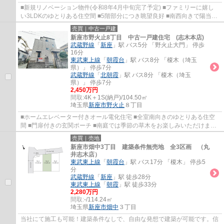
■新規リノベーション物件(令和8年4月中旬完了予定) ■ファミリーに嬉し
い3LDKのゆとりある住空間 ■5階部分につき眺望良好 ■南西向きで陽当た
り、通風良好 ■3面バルコニーで開放感良好
売買｜中古一戸建
新座市野火止8丁目 中古一戸建住宅 (志木本店)
武蔵野線
「
新座
」駅 バス5分 「野火止大門」 停歩
16分
東武東上線
「
朝霞台
」駅 バス8分 「榎木（埼玉
県）」 停歩7分
武蔵野線
「
北朝霞
」駅 バス8分 「榎木（埼玉
県）」 停歩7分
2,450万円
間取:
4K＋1S(納戸)/104.50㎡
埼玉県
新座市
野火止
８丁目
■ホームエレベーター付きオール電化住宅 ■全室南向きのゆとりある住空
間 ■門扉付きの玄関ポーチ ■南庭では季節の草木をお楽しみいただけます
■永く暮らしやすい閑静な住宅地 ■カースペ...
売買｜売地
新座市畑中3丁目 建築条件無売地 全3区画 （丸
井志木店）
東武東上線
「
朝霞台
」駅 バス17分 「榎木」 停歩5
分
武蔵野線
「
新座
」駅 徒歩28分
東武東上線
「
朝霞
」駅 徒歩33分
2,280万円
間取:
-/114.24㎡
埼玉県
新座市
畑中
３丁目
当社にて施工も可能！建築条件なしで、自由な発想で建築が可能です。信