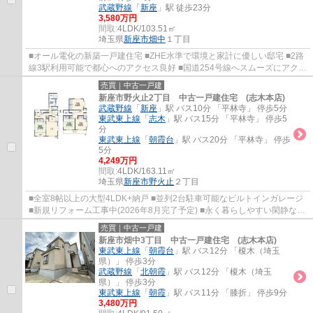
武蔵野線
「
新座
」駅 徒歩23分
3,580万円
間取:
4LDK/103.51㎡
埼玉県
新座市
畑中
１丁目
■オール電化の新築一戸建住宅 ■ZHE水準で環境と家計に優しい邸宅 ■2路
線3駅利用可能で都心へのアクセス良好 ■国道254号線へスムーズにアクセ
ス ■開放感良好な北西角地
売買｜中古一戸建
新座市野火止2丁目 中古一戸建住宅 (志木本店)
武蔵野線
「
新座
」駅 バス10分 「平林寺」 停歩5分
東武東上線
「
志木
」駅 バス15分 「平林寺」 停歩5
分
東武東上線
「
朝霞台
」駅 バス20分 「平林寺」 停歩
5分
4,249万円
間取:
4LDK/163.11㎡
埼玉県
新座市
野火止
２丁目
■全室8帖以上の大型4LDK+納戸 ■並列2台駐車可能なビルトインガレージ
■新規リフォーム工事中(2026年8月完了予定) ■永く暮らしやすい閑静な住
宅地 ■小中学校近くお子様の通学に便利
売買｜中古一戸建
新座市畑中3丁目 中古一戸建住宅 (志木本店)
東武東上線
「
朝霞台
」駅 バス12分 「榎木（埼玉
県）」 停歩3分
武蔵野線
「
北朝霞
」駅 バス12分 「榎木（埼玉
県）」 停歩3分
東武東上線
「
朝霞
」駅 バス11分 「膝折」 停歩9分
3,480万円