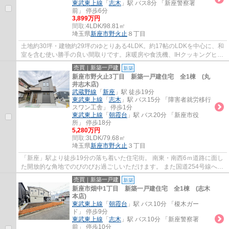
東武東上線
「
志木
」駅 バス8分 「新座警察署
前」 停歩6分
3,899万円
間取:
4LDK/98.81㎡
埼玉県
新座市
野火止
８丁目
土地約30坪・建物約29坪のゆとりある4LDK。約17帖のLDKを中心に、和
室を含む使い勝手の良い間取りです。床暖房や食洗機、IHクッキングヒー
ターを備え、全居室収納付きで快適な新生活を...
売買｜新築一戸建
新築
新座市野火止3丁目 新築一戸建住宅 全1棟 (丸
井志木店)
武蔵野線
「
新座
」駅 徒歩19分
東武東上線
「
志木
」駅 バス15分 「障害者就労移行
スワン工舎」 停歩1分
東武東上線
「
朝霞台
」駅 バス20分 「新座市役
所」 停歩18分
5,280万円
間取:
3LDK/79.68㎡
埼玉県
新座市
野火止
３丁目
「新座」駅より徒歩19分の落ち着いた住宅街。 南東・南西6ｍ道路に面し
た開放的な角地でのびのびお過ごしいただけます。 また国道254号線へス
ムーズにアクセスできるので車での移動も...
売買｜新築一戸建
新築
新座市畑中1丁目 新築一戸建住宅 全1棟 (志木
本店)
東武東上線
「
朝霞台
」駅 バス10分 「榎木ガー
ド」 停歩9分
東武東上線
「
志木
」駅 バス10分 「新座警察署
前」 停歩10分