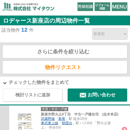
ロヂャース新座店の周辺物件一覧
12
該当物件
件
さらに条件を絞り込む
物件リクエスト
チェックした物件をまとめて
検討リストに追加
お問い合わせ
売買｜中古一戸建
新座市野火止8丁目 中古一戸建住宅 (志木本店)
武蔵野線
「
新座
」駅 徒歩20分
東武東上線
「
朝霞台
」駅 バス8分 「野火止坂
上」 停歩5分