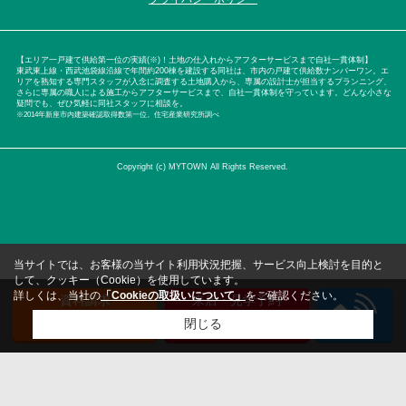
【エリア一戸建て供給第一位の実績(※)！土地の仕入れからアフターサービスまで自社一貫体制】
東武東上線・西武池袋線沿線で年間約200棟を建設する同社は、市内の戸建て供給数ナンバーワン。エ
リアを熟知する専門スタッフが入念に調査する土地購入から、専属の設計士が担当するプランニング、
さらに専属の職人による施工からアフターサービスまで、自社一貫体制を守っています。どんな小さな
疑問でも、ぜひ気軽に同社スタッフに相談を。
※2014年新座市内建築確認取得数第一位。住宅産業研究所調べ
Copyright (c) MYTOWN All Rights Reserved.
当サイトでは、お客様の当サイト利用状況把握、サービス向上検討を目的と
して、クッキー（Cookie）を使用しています。
詳しくは、当社の
「Cookieの取扱いについて」
をご確認ください。
資料請求
来店・見学予約
（無料）
（無料）
閉じる