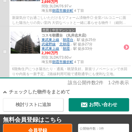
2,699万円
間取:
3LDK/76.97㎡
埼玉県
朝霞市
膝折町
４丁目
新築気分でお過ごしいただけるリフォーム済物件◎ 全室バルコニーに面
した陽当たりの良い室内 大切なペットと一緒に暮らせる物件！（細則
有）
売買｜中古マンション
コスモ朝霞台 (丸井志木店)
東武東上線
「
朝霞台
」駅 徒歩25分
武蔵野線
「
北朝霞
」駅 徒歩27分
東武東上線
「
朝霞
」駅 徒歩33分
2,390万円
間取:
3LDK/73.60㎡
埼玉県
朝霞市
膝折町
４丁目
6階角住戸につき陽当たり・通風・眺望良好。新規リノベーションで水回
りや内装を一新予定。2路線利用可能で通勤通学にも便利な立地。
該当公開件数
2
件
1-2
件表示
チェックした物件をまとめて
検討リストに追加
お問い合わせ
無料会員登録はこちら
公開物件数：
0
件
会員登録