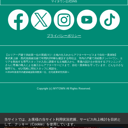
マイタウン公式SNS
プライバシーポリシー
【エリア一戸建て供給第一位の実績(※)！土地の仕入れからアフターサービスまで自社一貫体制】
東武東上線・西武池袋線沿線で年間約200棟を建設する同社は、市内の戸建て供給数ナンバーワン。エ
リアを熟知する専門スタッフが入念に調査する土地購入から、専属の設計士が担当するプランニング、
さらに専属の職人による施工からアフターサービスまで、自社一貫体制を守っています。どんな小さな
疑問でも、ぜひ気軽に同社スタッフに相談を。
※2014年新座市内建築確認取得数第一位。住宅産業研究所調べ
Copyright (c) MYTOWN All Rights Reserved.
当サイトでは、お客様の当サイト利用状況把握、サービス向上検討を目的と
して、クッキー（Cookie）を使用しています。