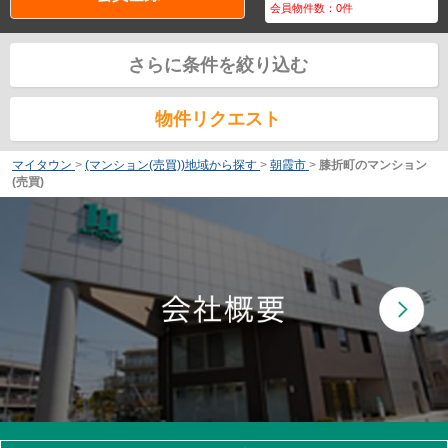
会員物件数：
0
件
さらに条件を絞り込む
物件リクエスト
マイタウン
>
(マンション(売買))地域から探す
>
朝霞市
>
膝折町のマンション
(売買)