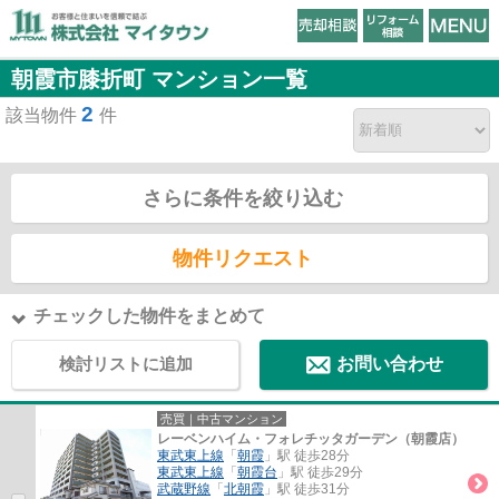
朝霞市膝折町 マンション一覧
2
該当物件
件
さらに条件を絞り込む
物件リクエスト
チェックした物件をまとめて
検討リストに追加
お問い合わせ
売買｜中古マンション
レーベンハイム・フォレチッタガーデン（朝霞店）
東武東上線
「
朝霞
」駅 徒歩28分
東武東上線
「
朝霞台
」駅 徒歩29分
武蔵野線
「
北朝霞
」駅 徒歩31分