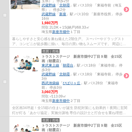
玉県）」 停歩2分
武蔵野線
「
北朝霞
」駅 バス10分 「東福寺前（埼玉
県）」 停歩2分
武蔵野線
「
新座
」駅 バス10分 「新座市役所」 停歩
16分
1,980万円
間取:
2LDK＋1S(納戸)/68.33㎡
埼玉県
新座市
畑中
１丁目
暮らしやすさと安心感を兼ね備えた2階住戸。 スーパーやドラッグスト
ア、コンビニが徒歩圏に揃い、毎日の買い物もスムーズです。 周辺には
公園や教育施設も点在し、子育て世帯にも暮ら...
売買｜売地
トラストステージ 新座市畑中2丁目９期 全15区
画（朝霞店）
東武東上線
「
朝霞台
」駅 バス18分 「東福寺前」 停
歩3分
武蔵野線
「
北朝霞
」駅 バス18分 「東福寺前」 停歩
3分
西武池袋線
「
ひばりヶ丘
」駅 バス28分 「東福寺
前」 停歩3分
3,060万円
間取:
-/113.09㎡
埼玉県
新座市
畑中
２丁目
全区画34坪超！全15邸の住まいが誕生 防犯対策にも効果的！夜間に玄関
灯が灯る「あかり協定」実施分譲地 専任の設計士と打合せを重ね理想を
カタチにするフリープラン 土地の仕入れから...
売買｜売地
トラストステージ 新座市畑中2丁目９期 全15区
画（朝霞店）