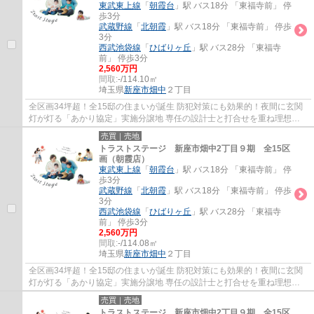
東武東上線
「
朝霞台
」駅 バス18分 「東福寺前」 停
歩3分
武蔵野線
「
北朝霞
」駅 バス18分 「東福寺前」 停歩
3分
西武池袋線
「
ひばりヶ丘
」駅 バス28分 「東福寺
前」 停歩3分
2,560万円
間取:
-/114.10㎡
埼玉県
新座市
畑中
２丁目
全区画34坪超！全15邸の住まいが誕生 防犯対策にも効果的！夜間に玄関
灯が灯る「あかり協定」実施分譲地 専任の設計士と打合せを重ね理想を
カタチにするフリープラン 土地の仕入れから...
売買｜売地
トラストステージ 新座市畑中2丁目９期 全15区
画（朝霞店）
東武東上線
「
朝霞台
」駅 バス18分 「東福寺前」 停
歩3分
武蔵野線
「
北朝霞
」駅 バス18分 「東福寺前」 停歩
3分
西武池袋線
「
ひばりヶ丘
」駅 バス28分 「東福寺
前」 停歩3分
2,560万円
間取:
-/114.08㎡
埼玉県
新座市
畑中
２丁目
全区画34坪超！全15邸の住まいが誕生 防犯対策にも効果的！夜間に玄関
灯が灯る「あかり協定」実施分譲地 専任の設計士と打合せを重ね理想を
カタチにするフリープラン 土地の仕入れから...
売買｜売地
トラストステージ 新座市畑中2丁目９期 全15区