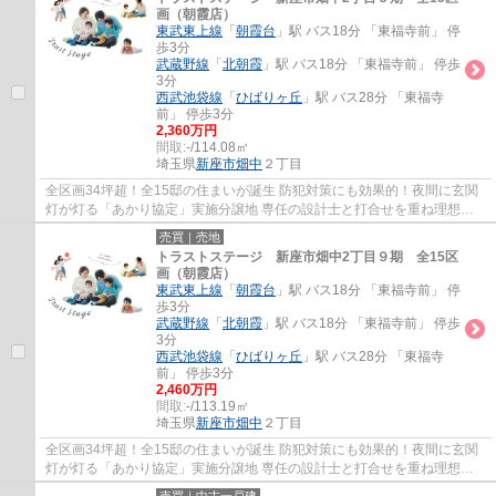
画（朝霞店）
東武東上線
「
朝霞台
」駅 バス18分 「東福寺前」 停
歩3分
武蔵野線
「
北朝霞
」駅 バス18分 「東福寺前」 停歩
3分
西武池袋線
「
ひばりヶ丘
」駅 バス28分 「東福寺
前」 停歩3分
2,360万円
間取:
-/114.08㎡
埼玉県
新座市
畑中
２丁目
全区画34坪超！全15邸の住まいが誕生 防犯対策にも効果的！夜間に玄関
灯が灯る「あかり協定」実施分譲地 専任の設計士と打合せを重ね理想を
カタチにするフリープラン 土地の仕入れから...
売買｜売地
トラストステージ 新座市畑中2丁目９期 全15区
画（朝霞店）
東武東上線
「
朝霞台
」駅 バス18分 「東福寺前」 停
歩3分
武蔵野線
「
北朝霞
」駅 バス18分 「東福寺前」 停歩
3分
西武池袋線
「
ひばりヶ丘
」駅 バス28分 「東福寺
前」 停歩3分
2,460万円
間取:
-/113.19㎡
埼玉県
新座市
畑中
２丁目
全区画34坪超！全15邸の住まいが誕生 防犯対策にも効果的！夜間に玄関
灯が灯る「あかり協定」実施分譲地 専任の設計士と打合せを重ね理想を
カタチにするフリープラン 土地の仕入れから...