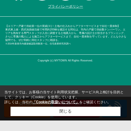
プライバシーポリシー
【エリア一戸建て供給第一位の実績(※)！土地の仕入れからアフターサービスまで自社一貫体制】
東武東上線・西武池袋線沿線で年間約200棟を建設する同社は、市内の戸建て供給数ナンバーワン。エ
リアを熟知する専門スタッフが入念に調査する土地購入から、専属の設計士が担当するプランニング、
さらに専属の職人による施工からアフターサービスまで、自社一貫体制を守っています。どんな小さな
疑問でも、ぜひ気軽に同社スタッフに相談を。
※2014年新座市内建築確認取得数第一位。住宅産業研究所調べ
Copyright (c) MYTOWN All Rights Reserved.
当サイトでは、お客様の当サイト利用状況把握、サービス向上検討を目的と
して、クッキー（Cookie）を使用しています。
詳しくは、当社の
「Cookieの取扱いについて」
をご確認ください。
資料請求
来店・見学予約
（無料）
（無料）
閉じる