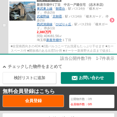
売買｜中古一戸建
新座市畑中1丁目 中古一戸建住宅 (志木本店)
東武東上線
「
朝霞台
」駅 バス14分 「榎木ガー
ド」 停歩2分
武蔵野線
「
北朝霞
」駅 バス14分 「榎木ガード」 停
歩2分
西武池袋線
「
ひばりヶ丘
」駅 バス23分 「榎木ガー
ド」 停歩1分
2,380万円
間取:
4DK/81.56㎡
埼玉県
新座市
畑中
１丁目
■全室南西向きの4DK ■2面バルコニーでお洗濯もたっぷり干せます ■カー
スペース付 ■開放感のある出窓5か所 ■オーケー新座野火止店まで徒歩10
分
該当公開件数
7
件
1-7
件表示
チェックした物件をまとめて
検討リストに追加
お問い合わせ
無料会員登録はこちら
公開物件数：
0
件
会員登録
会員物件数：
0
件