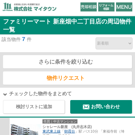
ファミリーマート 新座畑中二丁目店の周辺物件
一覧
7
該当物件
件
さらに条件を絞り込む
物件リクエスト
チェックした物件をまとめて
検討リストに追加
お問い合わせ
売買｜中古マンション
シャレール新座 (丸井志木店)
東武東上線
「
朝霞台
」駅 バス10分 「東福寺前（埼