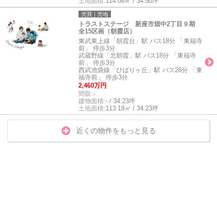
土地面積:
114.08㎡ / 34.50坪
売買｜売地
トラストステージ 新座市畑中2丁目９期
全15区画（朝霞店）
東武東上線「朝霞台」駅 バス18分 「東福寺
前」 停歩3分
武蔵野線「北朝霞」駅 バス18分 「東福寺
前」 停歩3分
西武池袋線「ひばりヶ丘」駅 バス28分 「東
福寺前」 停歩3分
2,460万円
間取:
-
建物面積:
- / 34.23坪
土地面積:
113.19㎡ / 34.23坪
近くの物件をもっと見る