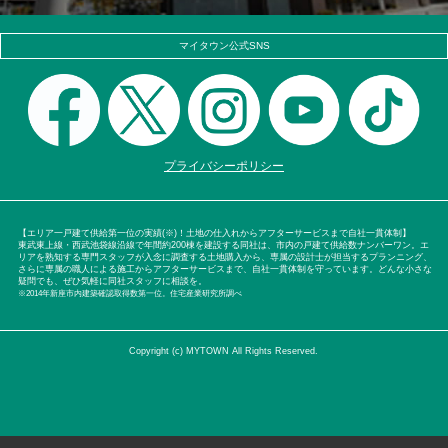
マイタウン公式SNS
プライバシーポリシー
【エリア一戸建て供給第一位の実績(※)！土地の仕入れからアフターサービスまで自社一貫体制】
東武東上線・西武池袋線沿線で年間約200棟を建設する同社は、市内の戸建て供給数ナンバーワン。エ
リアを熟知する専門スタッフが入念に調査する土地購入から、専属の設計士が担当するプランニング、
さらに専属の職人による施工からアフターサービスまで、自社一貫体制を守っています。どんな小さな
疑問でも、ぜひ気軽に同社スタッフに相談を。
※2014年新座市内建築確認取得数第一位。住宅産業研究所調べ
Copyright (c) MYTOWN All Rights Reserved.