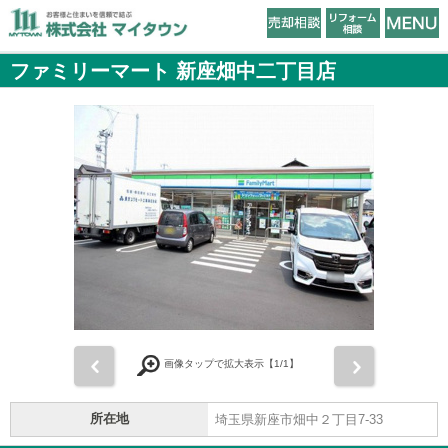
ファミリーマート 新座畑中二丁目店
前
次
画像タップで拡大表示【
1
/1】
所在地
埼玉県新座市畑中２丁目7-33