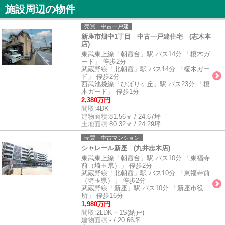
施設周辺の物件
売買｜中古一戸建
新座市畑中1丁目 中古一戸建住宅 (志木本
店)
東武東上線「朝霞台」駅 バス14分 「榎木ガ
ード」 停歩2分
武蔵野線「北朝霞」駅 バス14分 「榎木ガー
ド」 停歩2分
西武池袋線「ひばりヶ丘」駅 バス23分 「榎
木ガード」 停歩1分
2,380万円
間取:
4DK
建物面積:
81.56㎡ / 24.67坪
土地面積:
80.32㎡ / 24.29坪
売買｜中古マンション
シャレール新座 (丸井志木店)
東武東上線「朝霞台」駅 バス10分 「東福寺
前（埼玉県）」 停歩2分
武蔵野線「北朝霞」駅 バス10分 「東福寺前
（埼玉県）」 停歩2分
武蔵野線「新座」駅 バス10分 「新座市役
所」 停歩16分
1,980万円
間取:
2LDK＋1S(納戸)
建物面積:
- / 20.66坪