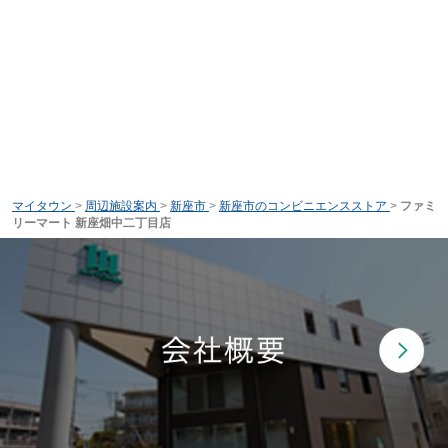
マイタウン
>
周辺施設案内
>
新座市
>
新座市のコンビニエンスストア
>
ファミ
リーマート 新座畑中二丁目店