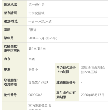
用途地域
第一種住居
都市計画
市街化区域
種別/構造
中古一戸建/木造
階建
2階建
築年月
2001年 2月 (築25年)
総区画数/
1区画/1区画
販売区画数
向き
南西
その他の法令
景観法/高度地区/
現況
居住中
上の制限
法22条区域
取引態様/
専任媒介/相談
建築確認番号
-
引渡時期
取引条件の有
物件番号
90990348
2026年08月17日
効期限
室内洗濯機置場