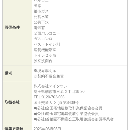
バルコニー
出窓
都市ガス
公営水道
公共下水
設備条件
電気有
２面バルコニー
ガスコンロ
バス・トイレ別
追焚機能浴室
トイレ２ヶ所
独立洗面台
※境界非明示
備考
※契約不適合免責
株式会社マイタウン
埼玉県朝霞市三原２丁目19-20
TEL:0120-762-666
取扱会社
国土交通大臣 (3) 第8439号
■(公社)全国宅地建物取引業保証協会会員
■(公社)埼玉県宅地建物取引業協会会員
■(公社)首都圏不動産公正取引協議会加盟事業者
情報更新日
2026年08月03日