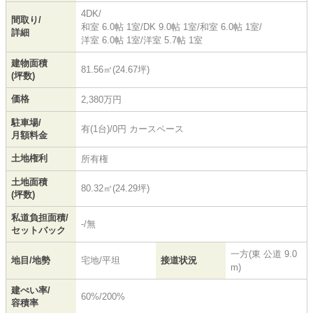
4DK/
間取り/
和室 6.0帖 1室
/
DK 9.0帖 1室
/
和室 6.0帖 1室
/
詳細
洋室 6.0帖 1室
/
洋室 5.7帖 1室
建物面積
81.56㎡(24.67坪)
(坪数)
価格
2,380万円
駐車場/
有(1台)/0円 カースペース
月額料金
土地権利
所有権
土地面積
80.32㎡(24.29坪)
(坪数)
私道負担面積/
-/無
セットバック
一方(東 公道 9.0
地目/地勢
宅地/平坦
接道状況
m)
建ぺい率/
60%/200%
容積率