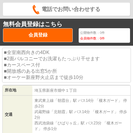
電話でお問い合わせする
無料会員登録はこちら
公開物件数：
0
件
会員登録
会員物件数：
0
件
■全室南西向きの4DK
■2面バルコニーでお洗濯もたっぷり干せます
■カースペース付
■開放感のある出窓5か所
■オーケー新座野火止店まで徒歩10分
所在地
埼玉県
新座市
畑中
１丁目
東武東上線
「
朝霞台
」駅 バス14分 「榎木ガード」 停
歩2分
武蔵野線
「
北朝霞
」駅 バス14分 「榎木ガード」 停歩
交通
2分
西武池袋線
「
ひばりヶ丘
」駅 バス23分 「榎木ガー
ド」 停歩1分