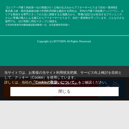
【エリア一戸建て供給第一位の実績(※)！土地の仕入れからアフターサービスまで自社一貫体制】
東武東上線・西武池袋線沿線で年間約200棟を建設する同社は、市内の戸建て供給数ナンバーワン。エ
リアを熟知する専門スタッフが入念に調査する土地購入から、専属の設計士が担当するプランニング、
さらに専属の職人による施工からアフターサービスまで、自社一貫体制を守っています。どんな小さな
疑問でも、ぜひ気軽に同社スタッフに相談を。
※2014年新座市内建築確認取得数第一位。住宅産業研究所調べ
Copyright (c) MYTOWN All Rights Reserved.
当サイトでは、お客様の当サイト利用状況把握、サービス向上検討を目的と
して、クッキー（Cookie）を使用しています。
詳しくは、当社の
「Cookieの取扱いについて」
をご確認ください。
資料請求
来店・見学予約
（無料）
（無料）
閉じる