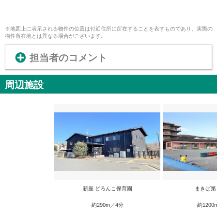
※地図上に表示される物件の位置は付近住所に所在することを表すものであり、実際の
物件所在地とは異なる場合がございます。
担当者のコメント
周辺施設
新座 どろんこ保育園
まきば第
約290m／4分
約1200