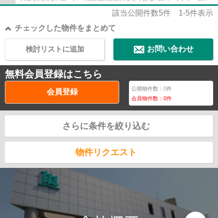
了済のためすぐに新生活が始められます
該当公開件数
5
件
1-5
件表示
チェックした物件をまとめて
検討リストに追加
お問い合わせ
無料会員登録はこちら
公開物件数：
0
件
会員登録
会員物件数：
0
件
さらに条件を絞り込む
物件リクエスト