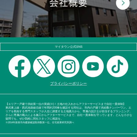
マイタウン公式SNS
プライバシーポリシー
【エリア一戸建て供給第一位の実績(※)！土地の仕入れからアフターサービスまで自社一貫体制】
東武東上線・西武池袋線沿線で年間約200棟を建設する同社は、市内の戸建て供給数ナンバーワン。エ
リアを熟知する専門スタッフが入念に調査する土地購入から、専属の設計士が担当するプランニング、
さらに専属の職人による施工からアフターサービスまで、自社一貫体制を守っています。どんな小さな
疑問でも、ぜひ気軽に同社スタッフに相談を。
※2014年新座市内建築確認取得数第一位。住宅産業研究所調べ