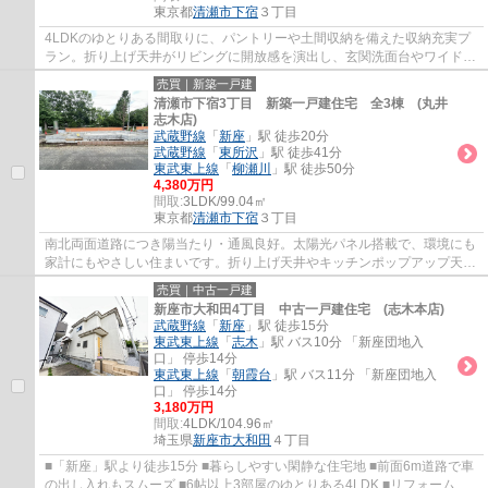
東京都
清瀬市
下宿
３丁目
4LDKのゆとりある間取りに、パントリーや土間収納を備えた収納充実プ
ラン。折り上げ天井がリビングに開放感を演出し、玄関洗面台やワイドバ
ルコニーなど、暮らしやすさにも配慮しました。
売買｜新築一戸建
清瀬市下宿3丁目 新築一戸建住宅 全3棟 (丸井
志木店)
武蔵野線
「
新座
」駅 徒歩20分
武蔵野線
「
東所沢
」駅 徒歩41分
東武東上線
「
柳瀬川
」駅 徒歩50分
4,380万円
間取:
3LDK/99.04㎡
東京都
清瀬市
下宿
３丁目
南北両面道路につき陽当たり・通風良好。太陽光パネル搭載で、環境にも
家計にもやさしい住まいです。折り上げ天井やキッチンポップアップ天井
が、開放感あるおしゃれな空間を演出します。
売買｜中古一戸建
新座市大和田4丁目 中古一戸建住宅 (志木本店)
武蔵野線
「
新座
」駅 徒歩15分
東武東上線
「
志木
」駅 バス10分 「新座団地入
口」 停歩14分
東武東上線
「
朝霞台
」駅 バス11分 「新座団地入
口」 停歩14分
3,180万円
間取:
4LDK/104.96㎡
埼玉県
新座市
大和田
４丁目
■「新座」駅より徒歩15分 ■暮らしやすい閑静な住宅地 ■前面6m道路で車
の出し入れもスムーズ ■6帖以上3部屋のゆとりある4LDK ■リフォーム完