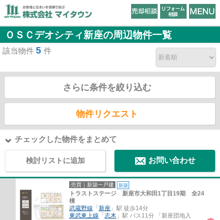
ＯＳＣデオシティ新座の周辺物件一覧
5
該当物件
件
さらに条件を絞り込む
物件リクエスト
チェックした物件をまとめて
検討リストに追加
お問い合わせ
売買｜新築一戸建
新築
トラストステージ 新座市大和田1丁目19期 全24
棟
武蔵野線
「
新座
」駅 徒歩14分
東武東上線
「
志木
」駅 バス11分 「新座団地入