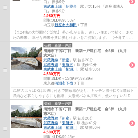
口」 停歩9分
東武東上線
「
朝霞台
」駅 バス15分 「新座団地入
口」 停歩9分
4,980万円
間取:
3LDK/98.53㎡
埼玉県
新座市
大和田
１丁目
【全24棟の大型開発分譲地】 夢が広がる街。 新しい住まいで描く、あな
たの未来。 幸せな未来を共に歩む住まいをご提案します。 【子育て世帯
にオススメ】 小学校まで徒歩3～4分、中...
売買｜新築一戸建
清瀬市下宿3丁目 新築一戸建住宅 全3棟 (丸井
志木店)
武蔵野線
「
新座
」駅 徒歩20分
武蔵野線
「
東所沢
」駅 徒歩41分
東武東上線
「
柳瀬川
」駅 徒歩50分
4,580万円
間取:
3LDK＋1S(納戸)/98.89㎡
東京都
清瀬市
下宿
３丁目
21帖の広々LDKは吹抜け付きで開放感があり、キッチン勝手口や2階廊下
収納など暮らしやすさにも配慮。太陽光パネル搭載の、使いやすい3LDK
です。
売買｜新築一戸建
清瀬市下宿3丁目 新築一戸建住宅 全3棟 (丸井
志木店)
武蔵野線
「
新座
」駅 徒歩20分
武蔵野線
「
東所沢
」駅 徒歩41分
東武東上線
「
柳瀬川
」駅 徒歩50分
4,580万円
間取:
4LDK/99.45㎡