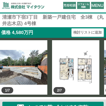
清瀬市下宿3丁目 新築一戸建住宅 全3棟 (丸
井志木店) 4号棟
価格
4,580
万円
検討リストに追加
1/7
2/7