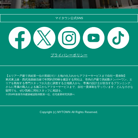
マイタウン公式SNS
プライバシーポリシー
【エリア一戸建て供給第一位の実績(※)！土地の仕入れからアフターサービスまで自社一貫体制】
東武東上線・西武池袋線沿線で年間約200棟を建設する同社は、市内の戸建て供給数ナンバーワン。エ
リアを熟知する専門スタッフが入念に調査する土地購入から、専属の設計士が担当するプランニング、
さらに専属の職人による施工からアフターサービスまで、自社一貫体制を守っています。どんな小さな
疑問でも、ぜひ気軽に同社スタッフに相談を。
※2014年新座市内建築確認取得数第一位。住宅産業研究所調べ
Copyright (c) MYTOWN All Rights Reserved.