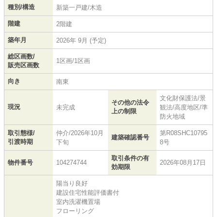
種別/構造
新築一戸建/木造
階建
2階建
築年月
2026年 9月 (予定)
総区画数/
1区画/1区画
販売区画数
向き
南東
文化財保護法/景
その他の法令
現況
未完成
観法/高度地区/準
上の制限
防火地域
取引態様/
仲介/2026年10月
第R08SHC10795
建築確認番号
引渡時期
下旬
8号
取引条件の有
物件番号
104274744
2026年08月17日
効期限
陽当り良好
建設住宅性能評価書付
室内洗濯機置場
フローリング