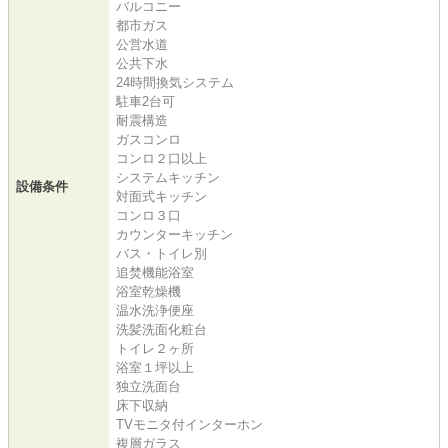
バルコニー
都市ガス
公営水道
公共下水
24時間換気システム
駐車2台可
耐震構造
ガスコンロ
コンロ２口以上
システムキッチン
設備条件
対面式キッチン
コンロ３口
カウンターキッチン
バス・トイレ別
追焚機能浴室
浴室乾燥機
温水洗浄便座
洗髪洗面化粧台
トイレ２ヶ所
浴室１坪以上
独立洗面台
床下収納
TVモニタ付インターホン
複層ガラス