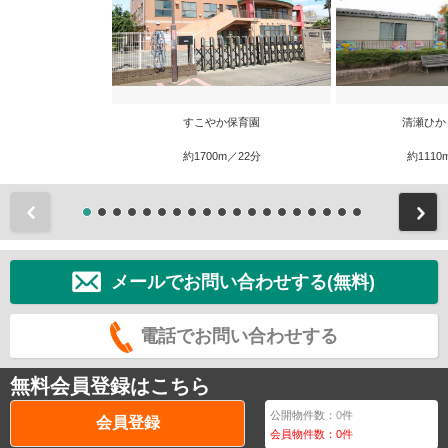
すこやか保育園
清瀬ひか
約1700m／22分
約1110
前
メールでお問い合わせする(無料)
電話でお問い合わせする
無料会員登録はこちら
公開物件数：
0
件
会員登録
会員物件数：
0
件