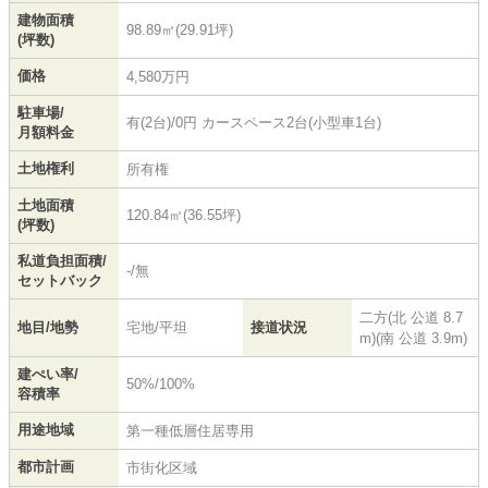
建物面積
98.89㎡(29.91坪)
(坪数)
価格
4,580万円
駐車場/
有(2台)/0円 カースペース2台(小型車1台)
月額料金
土地権利
所有権
土地面積
120.84㎡(36.55坪)
(坪数)
私道負担面積/
-/無
セットバック
二方(北 公道 8.7
地目/地勢
宅地/平坦
接道状況
m)(南 公道 3.9m)
建ぺい率/
50%/100%
容積率
用途地域
第一種低層住居専用
都市計画
市街化区域