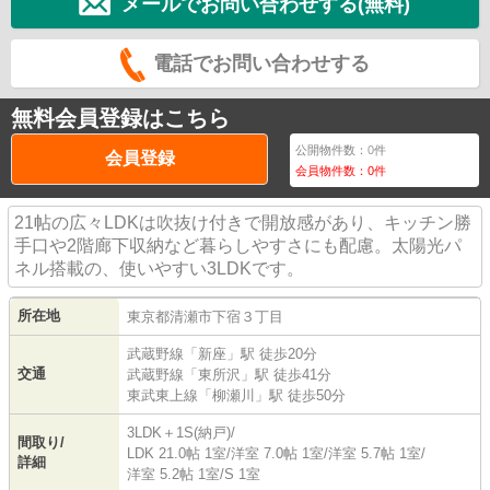
メールでお問い合わせする(無料)
電話でお問い合わせする
無料会員登録はこちら
公開物件数：
0
件
会員登録
会員物件数：
0
件
21帖の広々LDKは吹抜け付きで開放感があり、キッチン勝
手口や2階廊下収納など暮らしやすさにも配慮。太陽光パ
ネル搭載の、使いやすい3LDKです。
所在地
東京都
清瀬市
下宿
３丁目
武蔵野線
「
新座
」駅 徒歩20分
交通
武蔵野線
「
東所沢
」駅 徒歩41分
東武東上線
「
柳瀬川
」駅 徒歩50分
3LDK＋1S(納戸)/
間取り/
LDK 21.0帖 1室
/
洋室 7.0帖 1室
/
洋室 5.7帖 1室
/
詳細
洋室 5.2帖 1室
/
S 1室