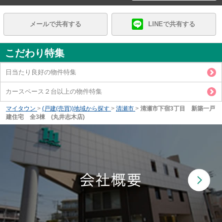
メールで共有する
LINEで共有する
こだわり特集
日当たり良好の物件特集
カースペース２台以上の物件特集
マイタウン
>
(戸建(売買))地域から探す
>
清瀬市
>
清瀬市下宿3丁目 新築一戸
建住宅 全3棟 (丸井志木店)