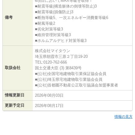
6項目においてMAX等級を取得！
■耐震等級(構造躯体の倒壊等防止)3
■耐震等級(損傷防止)3
備考
■断熱等級5、一次エネルギー消費量等級6
■耐風等級2
■劣化対策等級3
■維持管理対策等級3
■ホルムアルデヒド対策等級3
株式会社マイタウン
埼玉県朝霞市三原２丁目19-20
TEL:0120-762-666
取扱会社
国土交通大臣 (3) 第8439号
■(公社)全国宅地建物取引業保証協会会員
■(公社)埼玉県宅地建物取引業協会会員
■(公社)首都圏不動産公正取引協議会加盟事業者
情報更新日
2026年08月03日
更新予定日
2026年08月17日
情報の見方