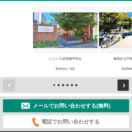
にじいろ保育園平和台
練馬区立平
約441m／6分
約266
前
メールでお問い合わせする(無料)
電話でお問い合わせする