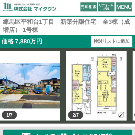
練馬区平和台1丁目 新築分譲住宅 全3棟（成
増店） 1号棟
価格
7,880
万円
検討リストに追加
1/7
2/7