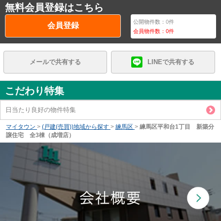
無料会員登録はこちら
公開物件数：
0
件
会員登録
会員物件数：
0
件
メールで共有する
LINEで共有する
こだわり特集
日当たり良好の物件特集
マイタウン
>
(戸建(売買))地域から探す
>
練馬区
>
練馬区平和台1丁目 新築分
譲住宅 全3棟（成増店）