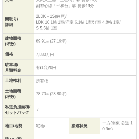
副都心線
「
平和台
」駅 徒歩19分
2LDK＋1S(納戸)/
間取り/
LDK 16.1帖 1室
/
洋室 6.1帖 1室
/
洋室 4.8帖 1室
/
詳細
S 5.5帖 1室
建物面積
89.91㎡(27.19坪)
(坪数)
価格
7,880万円
駐車場/
有(1台)/0円
月額料金
土地権利
所有権
土地面積
78.70㎡(23.80坪)
(坪数)
私道負担面積/
-/-
セットバック
一方(南東 公道 1
地目/地勢
宅地/-
接道状況
0.9m)