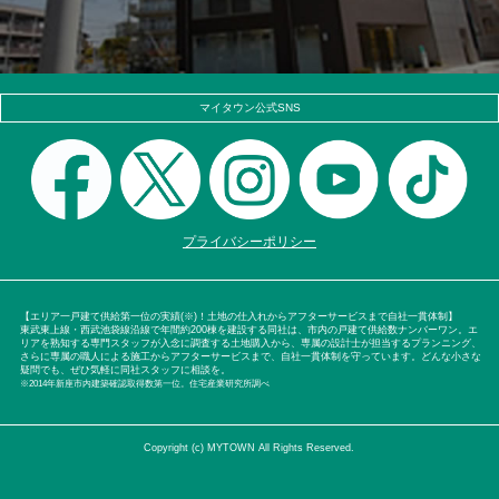
マイタウン公式SNS
プライバシーポリシー
【エリア一戸建て供給第一位の実績(※)！土地の仕入れからアフターサービスまで自社一貫体制】
東武東上線・西武池袋線沿線で年間約200棟を建設する同社は、市内の戸建て供給数ナンバーワン。エ
リアを熟知する専門スタッフが入念に調査する土地購入から、専属の設計士が担当するプランニング、
さらに専属の職人による施工からアフターサービスまで、自社一貫体制を守っています。どんな小さな
疑問でも、ぜひ気軽に同社スタッフに相談を。
※2014年新座市内建築確認取得数第一位。住宅産業研究所調べ
Copyright (c) MYTOWN All Rights Reserved.