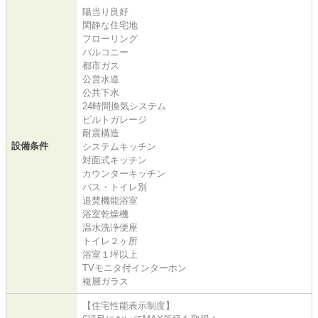
陽当り良好
閑静な住宅地
フローリング
バルコニー
都市ガス
公営水道
公共下水
24時間換気システム
ビルトガレージ
耐震構造
設備条件
システムキッチン
対面式キッチン
カウンターキッチン
バス・トイレ別
追焚機能浴室
浴室乾燥機
温水洗浄便座
トイレ２ヶ所
浴室１坪以上
TVモニタ付インターホン
複層ガラス
【住宅性能表示制度】