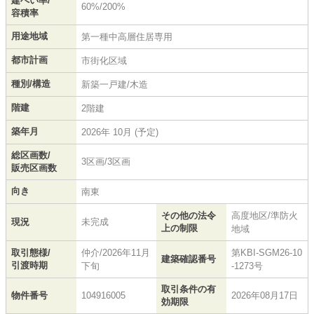
建ぺい率/
60%/200%
容積率
用途地域
第一種中高層住居専用
都市計画
市街化区域
種別/構造
新築一戸建/木造
階建
2階建
築年月
2026年 10月 (予定)
総区画数/
3区画/3区画
販売区画数
向き
南東
その他の法令
高度地区/準防火
現況
未完成
上の制限
地域
取引態様/
仲介/2026年11月
第KBI-SGM26-10
建築確認番号
引渡時期
下旬
-1273号
取引条件の有
物件番号
104916005
2026年08月17日
効期限