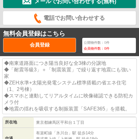
メールでお問い合わせする(無料)
電話でお問い合わせする
無料会員登録はこちら
公開物件数：
0
件
会員登録
会員物件数：
0
件
◆南東道路面につき陽当良好な全3棟の分譲地
◆「耐震等級3」＋「制震装置」で繰り返す地震にも強い
家
◆ZEH水準+太陽光発電システム標準搭載の省エネ住宅
（1、2号棟）
◆スマホと連動してリアルタイムに映像確認できる防犯カ
メラ付
◆地震の揺れを吸収する制振装置「SAFE365」を搭載。
所在地
東京都
練馬区
平和台
１丁目
有楽町線
「
氷川台
」駅 徒歩14分
交通
東武東上線
「
上板橋
」駅 徒歩18分