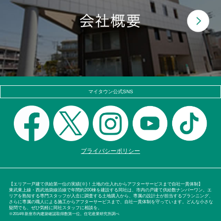
マイタウン公式SNS
プライバシーポリシー
【エリア一戸建て供給第一位の実績(※)！土地の仕入れからアフターサービスまで自社一貫体制】
東武東上線・西武池袋線沿線で年間約200棟を建設する同社は、市内の戸建て供給数ナンバーワン。エ
リアを熟知する専門スタッフが入念に調査する土地購入から、専属の設計士が担当するプランニング、
さらに専属の職人による施工からアフターサービスまで、自社一貫体制を守っています。どんな小さな
疑問でも、ぜひ気軽に同社スタッフに相談を。
※2014年新座市内建築確認取得数第一位。住宅産業研究所調べ