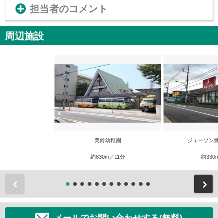
担当者のコメント
周辺施設
美鈴幼稚園
ジェーソン
約830m／11分
約330
前