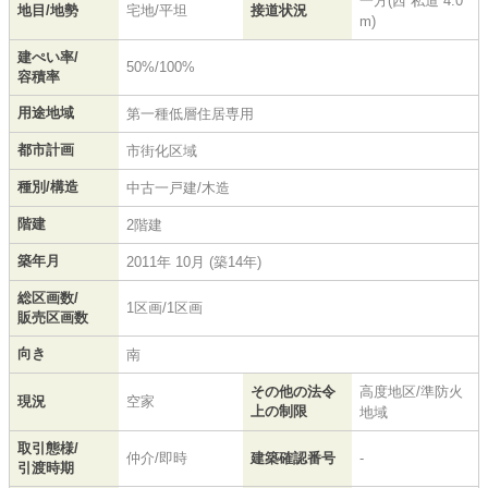
一方(西 私道 4.0
地目/地勢
宅地/平坦
接道状況
m)
建ぺい率/
50%/100%
容積率
用途地域
第一種低層住居専用
都市計画
市街化区域
種別/構造
中古一戸建/木造
階建
2階建
築年月
2011年 10月 (築14年)
総区画数/
1区画/1区画
販売区画数
向き
南
その他の法令
高度地区/準防火
現況
空家
上の制限
地域
取引態様/
仲介/即時
建築確認番号
-
引渡時期