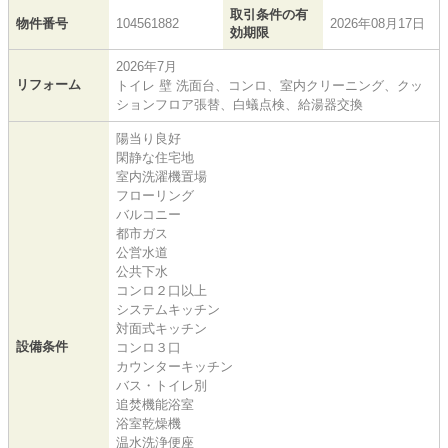
取引条件の有
物件番号
104561882
2026年08月17日
効期限
2026年7月
リフォーム
トイレ 壁 洗面台、コンロ、室内クリーニング、クッ
ションフロア張替、白蟻点検、給湯器交換
陽当り良好
閑静な住宅地
室内洗濯機置場
フローリング
バルコニー
都市ガス
公営水道
公共下水
コンロ２口以上
システムキッチン
対面式キッチン
設備条件
コンロ３口
カウンターキッチン
バス・トイレ別
追焚機能浴室
浴室乾燥機
温水洗浄便座