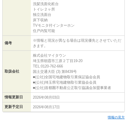
洗髪洗面化粧台
トイレ２ヶ所
独立洗面台
床下収納
TVモニタ付インターホン
住戸内覧可能
※情報と現況が異なる場合は現況優先とさせていただ
備考
きます。
株式会社マイタウン
埼玉県朝霞市三原２丁目19-20
TEL:0120-762-666
取扱会社
国土交通大臣 (3) 第8439号
■(公社)全国宅地建物取引業保証協会会員
■(公社)埼玉県宅地建物取引業協会会員
■(公社)首都圏不動産公正取引協議会加盟事業者
情報更新日
2026年08月03日
更新予定日
2026年08月17日
情報の見方