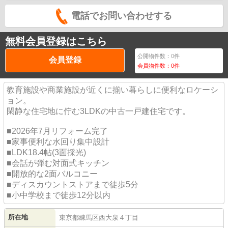
電話でお問い合わせする
無料会員登録はこちら
公開物件数：
0
件
会員登録
会員物件数：
0
件
教育施設や商業施設が近くに揃い暮らしに便利なロケーシ
ョン。
閑静な住宅地に佇む3LDKの中古一戸建住宅です。
■2026年7月リフォーム完了
■家事便利な水回り集中設計
■LDK18.4帖(3面採光)
■会話が弾む対面式キッチン
■開放的な2面バルコニー
■ディスカウントストアまで徒歩5分
■小中学校まで徒歩12分以内
所在地
東京都
練馬区
西大泉
４丁目