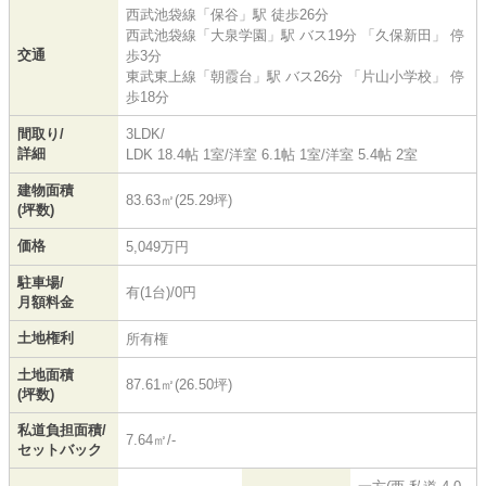
西武池袋線
「
保谷
」駅 徒歩26分
西武池袋線
「
大泉学園
」駅 バス19分 「久保新田」 停
交通
歩3分
東武東上線
「
朝霞台
」駅 バス26分 「片山小学校」 停
歩18分
間取り/
3LDK/
詳細
LDK 18.4帖 1室
/
洋室 6.1帖 1室
/
洋室 5.4帖 2室
建物面積
83.63㎡(25.29坪)
(坪数)
価格
5,049万円
駐車場/
有(1台)/0円
月額料金
土地権利
所有権
土地面積
87.61㎡(26.50坪)
(坪数)
私道負担面積/
7.64㎡/-
セットバック