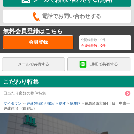
メールでお問い合わせする(無料)
電話でお問い合わせする
無料会員登録はこちら
公開物件数：
0
件
会員登録
会員物件数：
0
件
メールで共有する
LINEで共有する
こだわり特集
日当たり良好の物件特集
マイタウン
>
(戸建(売買))地域から探す
>
練馬区
>
練馬区西大泉4丁目 中古一
戸建住宅 (保谷店)