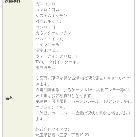
設備条件
ガスコンロ
コンロ２口以上
システムキッチン
対面式キッチン
コンロ３口
カウンターキッチン
バス・トイレ別
トイレ２ヶ所
浴室１坪以上
ウォークインクロゼット
TVモニタ付インターホン
複層ガラス
※図面と現況が異なる場合は現況優先とさせていただ
きます。
※電波障害等によるケーブルTV・共聴アンテナ等の引
込工事はお客様負担となります。
備考
※網戸、照明器具、カーテンレール、TVアンテナ等は
オプションです。
※外観、カースペース位置は現状と異なる場合があり
ます。
株式会社マイタウン
埼玉県朝霞市三原２丁目19-20