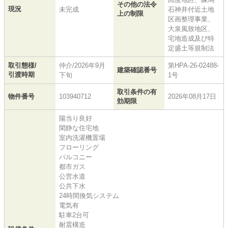
その他の法令
現況
未完成
石神井付近土地
上の制限
区画整理事業、
大泉風致地区、
宅地造成及び特
定盛土等規制法
取引態様/
仲介/2026年9月
第HPA-26-02488-
建築確認番号
引渡時期
下旬
1号
取引条件の有
物件番号
103940712
2026年08月17日
効期限
陽当り良好
閑静な住宅地
室内洗濯機置場
フローリング
バルコニー
都市ガス
公営水道
公共下水
24時間換気システム
電気有
駐車2台可
耐震構造