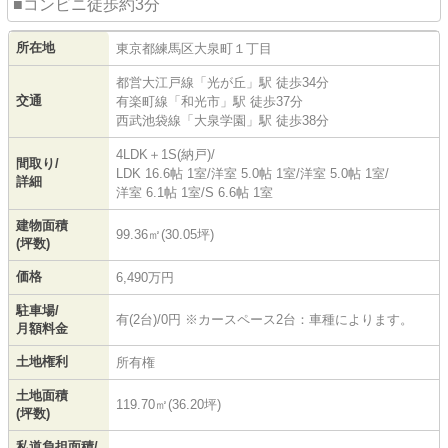
■コンビニ徒歩約3分
所在地
東京都
練馬区
大泉町
１丁目
都営大江戸線
「
光が丘
」駅 徒歩34分
交通
有楽町線
「
和光市
」駅 徒歩37分
西武池袋線
「
大泉学園
」駅 徒歩38分
4LDK＋1S(納戸)/
間取り/
LDK 16.6帖 1室
/
洋室 5.0帖 1室
/
洋室 5.0帖 1室
/
詳細
洋室 6.1帖 1室
/
S 6.6帖 1室
建物面積
99.36㎡(30.05坪)
(坪数)
価格
6,490万円
駐車場/
有(2台)/0円 ※カースペース2台：車種によります。
月額料金
土地権利
所有権
土地面積
119.70㎡(36.20坪)
(坪数)
私道負担面積/