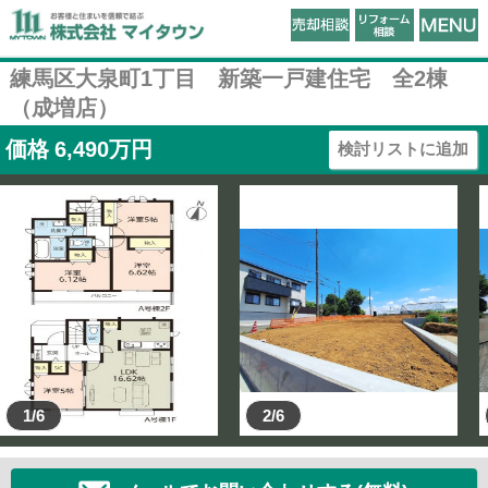
練馬区大泉町1丁目 新築一戸建住宅 全2棟
（成増店）
価格
6,490
万円
検討リストに追加
1/6
2/6