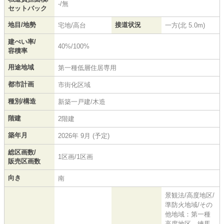
-/無
セットバック
地目/地勢
接道状況
宅地/高台
一方(北 5.0m)
建ぺい率/
40%/100%
容積率
用途地域
第一種低層住居専用
都市計画
市街化区域
種別/構造
新築一戸建/木造
階建
2階建
築年月
2026年 9月 (予定)
総区画数/
1区画/1区画
販売区画数
向き
南
景観法/高度地区/
準防火地域/その
他地域：第一種
高度地区、練馬