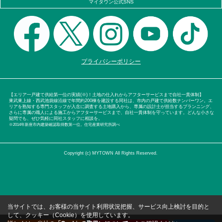
マイタウン公式SNS
プライバシーポリシー
【エリア一戸建て供給第一位の実績(※)！土地の仕入れからアフターサービスまで自社一貫体制】
東武東上線・西武池袋線沿線で年間約200棟を建設する同社は、市内の戸建て供給数ナンバーワン。エ
リアを熟知する専門スタッフが入念に調査する土地購入から、専属の設計士が担当するプランニング、
さらに専属の職人による施工からアフターサービスまで、自社一貫体制を守っています。どんな小さな
疑問でも、ぜひ気軽に同社スタッフに相談を。
※2014年新座市内建築確認取得数第一位。住宅産業研究所調べ
Copyright (c) MYTOWN All Rights Reserved.
当サイトでは、お客様の当サイト利用状況把握、サービス向上検討を目的と
して、クッキー（Cookie）を使用しています。