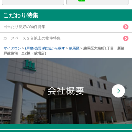
こだわり特集
日当たり良好の物件特集
カースペース２台以上の物件特集
マイタウン
>
(戸建(売買))地域から探す
>
練馬区
>
練馬区大泉町1丁目 新築一
戸建住宅 全2棟（成増店）