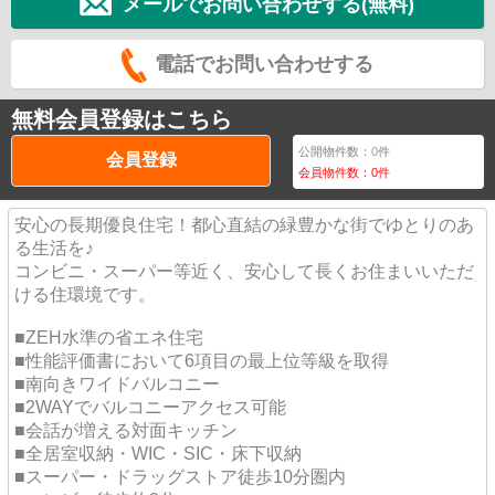
メールでお問い合わせする(無料)
電話でお問い合わせする
無料会員登録はこちら
公開物件数：
0
件
会員登録
会員物件数：
0
件
安心の長期優良住宅！都心直結の緑豊かな街でゆとりのあ
る生活を♪
コンビニ・スーパー等近く、安心して長くお住まいいただ
ける住環境です。
■ZEH水準の省エネ住宅
■性能評価書において6項目の最上位等級を取得
■南向きワイドバルコニー
■2WAYでバルコニーアクセス可能
■会話が増える対面キッチン
■全居室収納・WIC・SIC・床下収納
■スーパー・ドラッグストア徒歩10分圏内