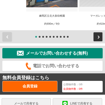
練馬区立北大泉幼稚園
マーガレッ
約690m／9分
約410
前
メールでお問い合わせする(無料)
電話でお問い合わせする
無料会員登録はこちら
公開物件数：
0
件
会員登録
会員物件数：
0
件
メールで共有する
LINEで共有する