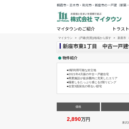
朝霞市・志木市・和光市・新座市の一戸建（新築
マイタウンのご紹介
トラス
マイタウン
>
(戸建(売買))地域から探す
>
新座市
新座市東1丁目 中古一戸建
物件紹介
■3駅利用可能な好立地
■2021年4月築の中古一戸建住宅
■商業施設が徒歩圏内に充実したエリア
■陽射しをたっぷり感じる2階リビング
■全室3面採光の明るい邸宅
価格
2,890
万円
東武