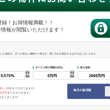
登録！お得情報満載！！
件情報が閲覧いただけます！
入した場合の、月々の支払い価格の一例です。借り入れを保証するものではございません。
ボーナス時の増額(1回分)
借入金額：
数
5～50
年まで入力できます）
毎月の返済額
00万円
まで入力できます）
合がございます）