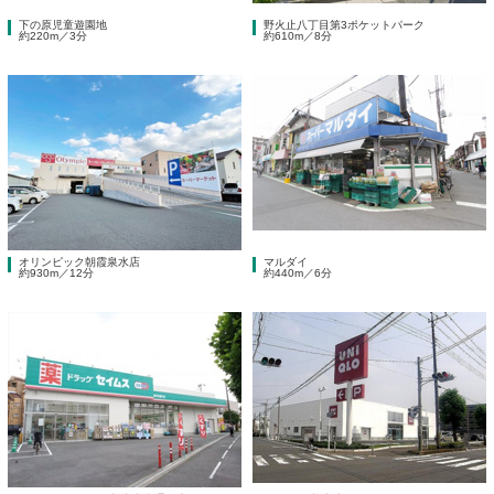
下の原児童遊園地
野火止八丁目第3ポケットパーク
約220m／3分
約610m／8分
オリンピック朝霞泉水店
マルダイ
約930m／12分
約440m／6分