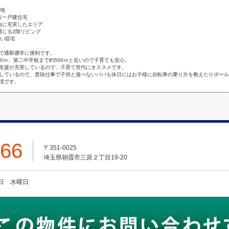
立地
中古一戸建住宅
内に充実したエリア
感じる2階リビング
るい邸宅
で通勤通学に便利です。
00ｍ、第二中学校まで約500ｍと近いので子育ても安心。
支援が充実しているので、子育て世代にオススメです。
しているので、普段仕事で子供と遊べないパパも休日にはお子様に自転車の乗り方を教えたりボール
境です。
666
〒351-0025
埼玉県朝霞市三原２丁目19-20
火曜日 水曜日