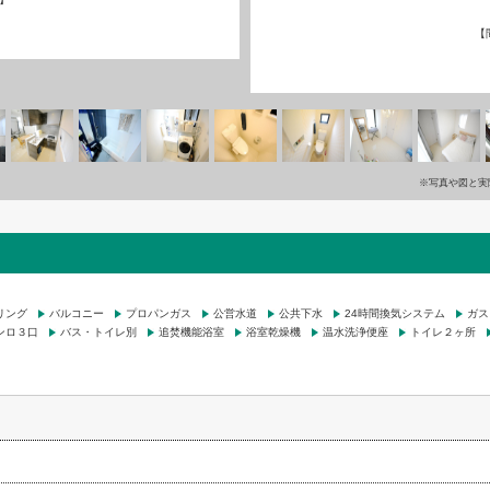
【
※写真や図と実
リング
バルコニー
プロパンガス
公営水道
公共下水
24時間換気システム
ガス
ンロ３口
バス・トイレ別
追焚機能浴室
浴室乾燥機
温水洗浄便座
トイレ２ヶ所