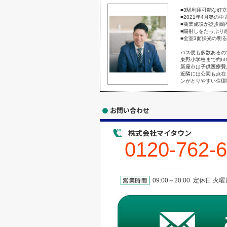
■3駅利用可能な好
■2021年4月築の
■商業施設が徒歩圏
■陽射しをたっぷり
■全室3面採光の明
バス便も多数あるの
東野小学校まで約6
新座市は子供医療費
近隣には公園も点在
ンがとりやすい住環
お問い合わせ
株式会社マイタウン
0120-762-
09:00～20:00 定休日: