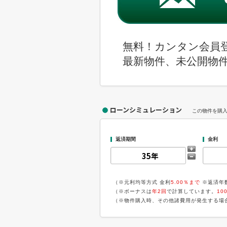
無料！カンタン会員
最新物件、未公開物
ローンシミュレーション
この物件を購
返済期間
金利
（※元利均等方式 金利
5.00％まで
※返済年
（※ボーナスは
年2回
で計算しています。
10
（※物件購入時、その他諸費用が発生する場