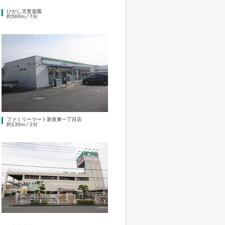
ひがし児童遊園
約560m／7分
ファミリーマート新座東一丁目店
約130m／2分