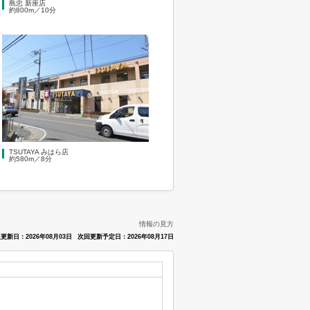
島忠 新座店
約800m／10分
TSUTAYA みはら店
約580m／8分
情報の見方
更新日：2026年08月03日
次回更新予定日：2026年08月17日