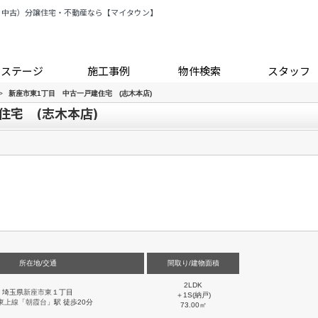
・中古）分譲住宅・不動産なら【マイタウン】
トステージ
施工事例
物件検索
スタッフ
>
新座市東1丁目 中古一戸建住宅 (志木本店)
住宅 (志木本店)
所在地/交通
間取り/建物面積
2LDK
埼玉県
新座市
東
１丁目
＋1S(納戸)
東上線
「
朝霞台
」駅 徒歩20分
73.00㎡