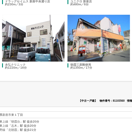
ドラッグセイムス 新座中央通り店
ユニクロ 新座店
約230m／3分
約480m／6分
永弘クリニック
朝霞三原郵便局
約1220m／16分
約1350m／17分
【中古一戸建】
物件番号：81103560
情報
県
新座市
東
１丁目
東上線
「
朝霞台
」駅 徒歩20分
東上線
「
志木
」駅 徒歩20分
野線
「
北朝霞
」駅 徒歩21分