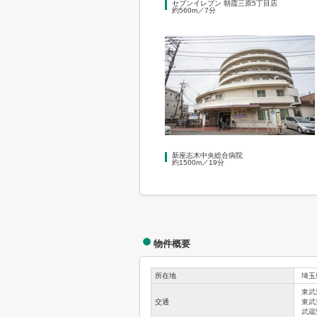
セブンイレブン 朝霞三原5丁目店
約560m／7分
新座志木中央総合病院
約1500m／19分
物件概要
所在地
埼玉
東武
交通
東武
武蔵