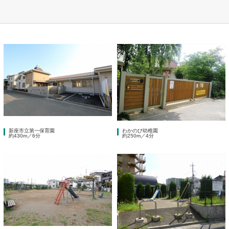
新座市立第一保育園
わかのび幼稚園
約430m／6分
約250m／4分