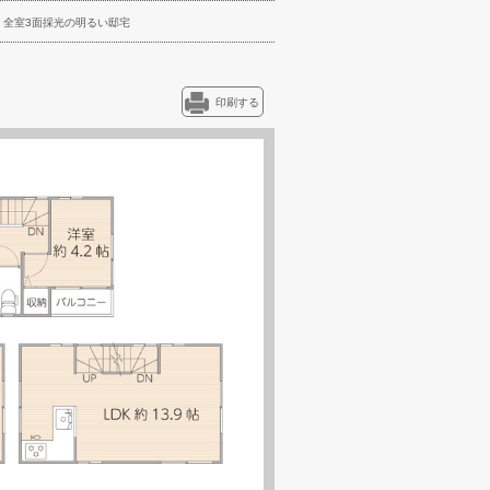
全室3面採光の明るい邸宅
印刷する