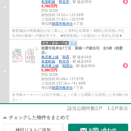
有楽町線
「
和光市
」駅 徒歩26分
4,780万円
間取:
3LDK
建物面積:
74.52㎡ / 22.54坪
土地面積:
77.92㎡ / 23.57坪
埼玉県
朝霞市
根岸台
４丁目
教育施設や商業施設が近く暮らしに便利な住環境！ 閑静な住宅地に佇む
3LDKの新築一戸建住宅です。 ■南西角地につき陽当たり良好な立地 ■設
計住宅性能評価書取得住宅 ■全扉オートクロ...
売買｜新築一戸建
新築
朝霞市根岸台7丁目 新築一戸建住宅 全5棟（朝霞
店）
東武東上線
「
朝霞
」駅 徒歩14分
有楽町線
「
和光市
」駅 徒歩26分
東武東上線
「
朝霞台
」駅 徒歩39分
5,380万円
間取:
3LDK
建物面積:
91.49㎡ / 27.67坪
土地面積:
137.16㎡ / 41.49坪
埼玉県
朝霞市
根岸台
７丁目
全号棟カースペース2台◎号棟によって様々な間取りを採用した全5棟の住
まい！
該当公開件数
2
戸
1-2
戸表示
チェックした物件をまとめて
検討リストに追加
お問い合わせ