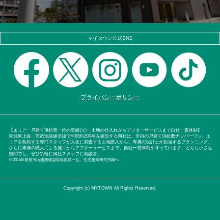
マイタウン公式SNS
プライバシーポリシー
【エリア一戸建て供給第一位の実績(※)！土地の仕入れからアフターサービスまで自社一貫体制】
東武東上線・西武池袋線沿線で年間約200棟を建設する同社は、市内の戸建て供給数ナンバーワン。エ
リアを熟知する専門スタッフが入念に調査する土地購入から、専属の設計士が担当するプランニング、
さらに専属の職人による施工からアフターサービスまで、自社一貫体制を守っています。どんな小さな
疑問でも、ぜひ気軽に同社スタッフに相談を。
※2014年新座市内建築確認取得数第一位。住宅産業研究所調べ
Copyright (c) MYTOWN All Rights Reserved.