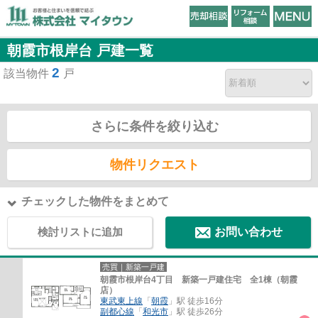
朝霞市根岸台 戸建一覧
2
該当物件
戸
さらに条件を絞り込む
物件リクエスト
チェックした物件をまとめて
検討リストに追加
お問い合わせ
売買｜新築一戸建
朝霞市根岸台4丁目 新築一戸建住宅 全1棟（朝霞
店）
東武東上線
「
朝霞
」駅 徒歩16分
副都心線
「
和光市
」駅 徒歩26分