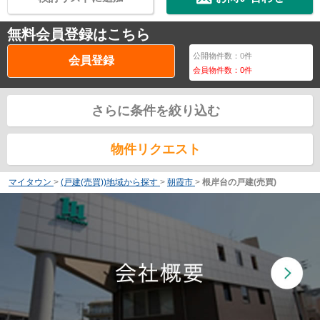
無料会員登録はこちら
公開物件数：
0
件
会員登録
会員物件数：
0
件
さらに条件を絞り込む
物件リクエスト
マイタウン
>
(戸建(売買))地域から探す
>
朝霞市
>
根岸台の戸建(売買)