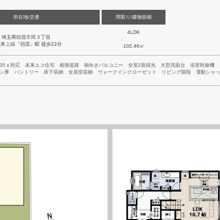
所在地/交通
間取り/建物面積
4LDK
埼玉県
朝霞市
岡
３丁目
武東上線
「
朝霞
」駅 徒歩22分
102.46㎡
35ｓ対応
未来エコ住宅
南側道路
南向きバルコニー
全室2面採光
大型洗面台
浴室乾燥機
ン庫
パントリー
床下収納
全居室収納
ウォークインクローゼット
リビング階段
電動シャ