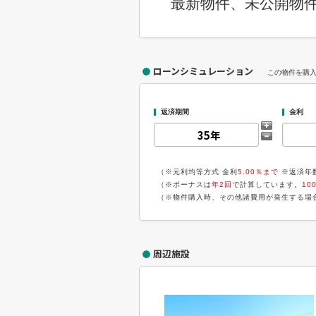
最新物件、未公開物
ローンシミュレーション
この物件を購
返済期間
金利
（※元利均等方式 金利
5.00％まで
※返済年
（※ボーナスは
年2回
で計算しています。
10
（※物件購入時、その他諸費用が発生する場
周辺施設