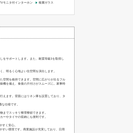
TVモニタ付インターホン
複層ガラス
しをサポートします。また、耐震等級3を取得し
く、明るく心地よい住空間を演出します。
た空間を維持できます。空間に広がりが出るフル
燥機を備え、食後の片付けがスムーズに。家事時
行えます。背面にはリネン庫を設置しており、タ
適な仕様です。
物までスッキリ整理整頓できます。
カーやタイヤの収納にも便利です。
やすく安心。
しやすい環境です。商業施設が充実しており、日用