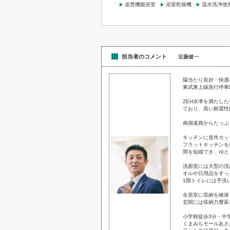
追焚機能浴室
浴室乾燥機
温水洗浄便
担当者のコメント
近藤健一
陽当たり良好・快適
東武東上線急行停車
ZEH水準を満たし
ており、高い耐震性
南側道路からたっぷ
キッチンに造作カッ
フラットキッチンを
間を短縮でき、ゆと
洗面室には大型の洗
オルや日用品をすっ
1階トイレには手洗
全居室に収納を確保
玄関には収納力豊富
小学校徒歩3分・中
くまみちモールあさ