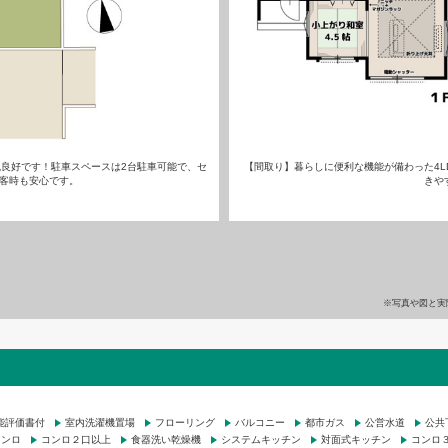
良好です！駐車スペースは2台駐車可能で、セ
【間取り】暮らしに便利な機能が備わった4L
客時も安心です。
きや
※写真や図と実
能評価書付
室内洗濯機置場
フローリング
バルコニー
都市ガス
公営水道
公共
コンロ
コンロ２口以上
食器洗い乾燥機
システムキッチン
対面式キッチン
コンロ