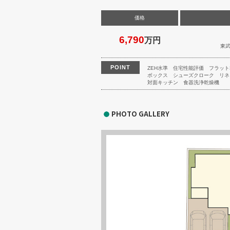
価格
6,790
万円
東
POINT
ZEH水準
住宅性能評価
フラット
ボックス
シューズクローク
リネ
対面キッチン
食器洗浄乾燥機
PHOTO GALLERY