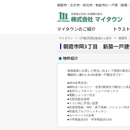
朝霞市・志木市・和光市・新座市の一戸建（新築
マイタウンのご紹介
トラス
マイタウン
>
(戸建(売買))地域から探す
>
朝霞市
朝霞市岡3丁目 新築一戸建
物件紹介
南側道路に位置した明るい住まいで理想の新生活
機能性に優れた4LDK新築一戸建住宅です！
■ZEH水準住宅♪
■南向きバルコニー・全室2面採光で陽当たり良
■造作カップボード・シューズボックス
■電動シャッター付き
■大型洗面台採用
■トイレ内に手洗い設置
■全居室収納・WIC・床下収納・パントリー付き
■対面式フルフラットキッチン
■カースペース2台有
■小学校徒歩3分・中学校徒歩12分