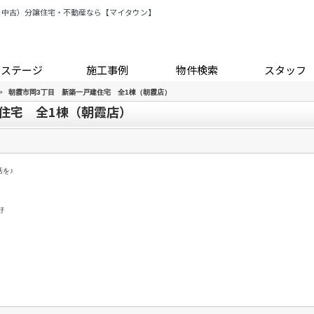
・中古）分譲住宅・不動産なら【マイタウン】
トステージ
施工事例
物件検索
スタッフ
>
朝霞市岡3丁目 新築一戸建住宅 全1棟（朝霞店）
住宅 全1棟（朝霞店）
を♪
好