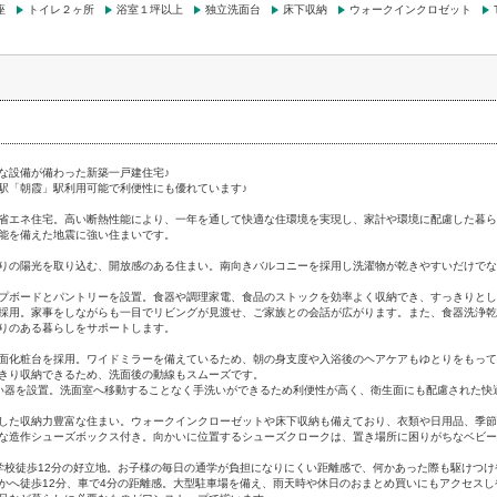
座
トイレ２ヶ所
浴室１坪以上
独立洗面台
床下収納
ウォークインクロゼット
な設備が備わった新築一戸建住宅♪
駅「朝霞」駅利用可能で利便性にも優れています♪
た省エネ住宅。高い断熱性能により、一年を通して快適な住環境を実現し、家計や環境に配慮した暮ら
能を備えた地震に強い住まいです。
りの陽光を取り込む、開放感のある住まい。南向きバルコニーを採用し洗濯物が乾きやすいだけでな
プボードとパントリーを設置。食器や調理家電、食品のストックを効率よく収納でき、すっきりとし
採用。家事をしながらも一目でリビングが見渡せ、ご家族との会話が広がります。また、食器洗浄乾
りのある暮らしをサポートします。
面化粧台を採用。ワイドミラーを備えているため、朝の身支度や入浴後のヘアケアもゆとりをもって
きり収納できるため、洗面後の動線もスムーズです。
い器を設置。洗面室へ移動することなく手洗いができるため利便性が高く、衛生面にも配慮された快
した収納力豊富な住まい。ウォークインクローゼットや床下収納も備えており、衣類や日用品、季節
な造作シューズボックス付き。向かいに位置するシューズクロークは、置き場所に困りがちなベビー
学校徒歩12分の好立地。お子様の毎日の通学が負担になりにくい距離感で、何かあった際も駆けつけ
かへ徒歩12分、車で4分の距離感。大型駐車場を備え、雨天時や休日のおまとめ買いにもアクセス