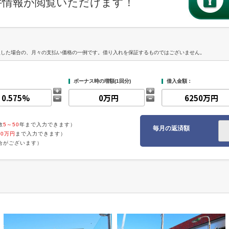
件情報が閲覧いただけます！
入した場合の、月々の支払い価格の一例です。借り入れを保証するものではございません。
ボーナス時の増額(1回分)
借入金額：
数
5～50
年まで入力できます）
毎月の返済額
00万円
まで入力できます）
合がございます）