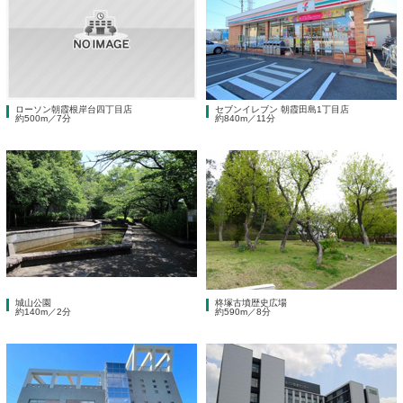
ローソン朝霞根岸台四丁目店
セブンイレブン 朝霞田島1丁目店
約500m／7分
約840m／11分
城山公園
柊塚古墳歴史広場
約140m／2分
約590m／8分