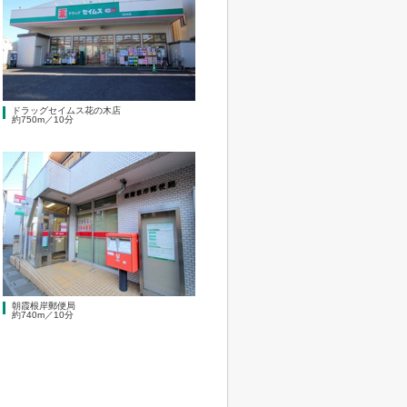
ドラッグセイムス花の木店
約750m／10分
朝霞根岸郵便局
約740m／10分