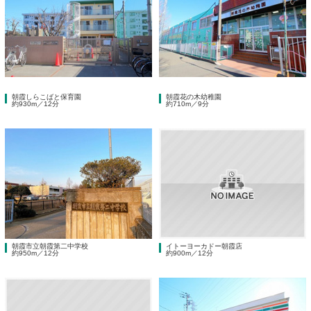
朝霞しらこばと保育園
朝霞花の木幼稚園
約930m／12分
約710m／9分
朝霞市立朝霞第二中学校
イトーヨーカドー朝霞店
約950m／12分
約900m／12分