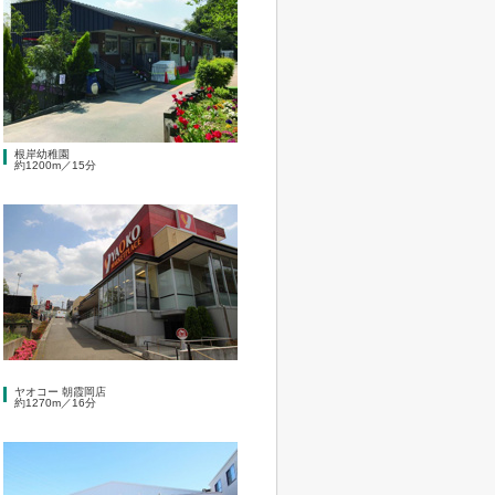
根岸幼稚園
約1200m／15分
ヤオコー 朝霞岡店
約1270m／16分