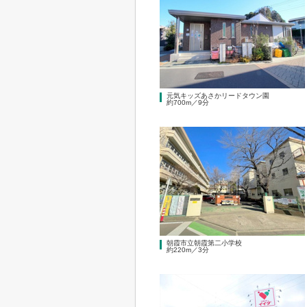
元気キッズあさかリードタウン園
約700m／9分
朝霞市立朝霞第二小学校
約220m／3分