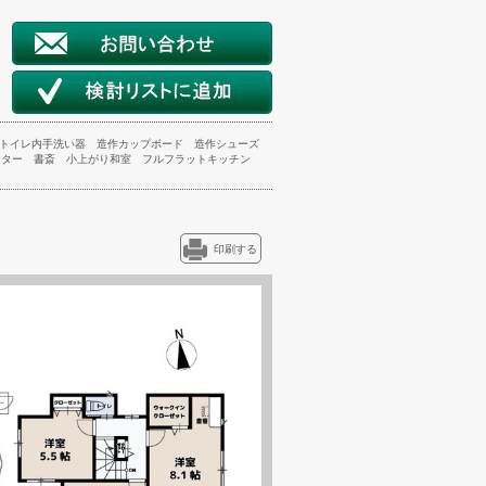
トイレ内手洗い器
造作カップボード
造作シューズ
ッター
書斎
小上がり和室
フルフラットキッチン
印刷する