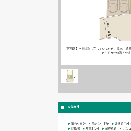
【区画図】南側道路に面しているため、採光・通風
カンドカーの購入や来
設備条件
陽当り良好
閑静な住宅地
建設住宅性
駐輪場
駐車2台可
耐震構造
ガス