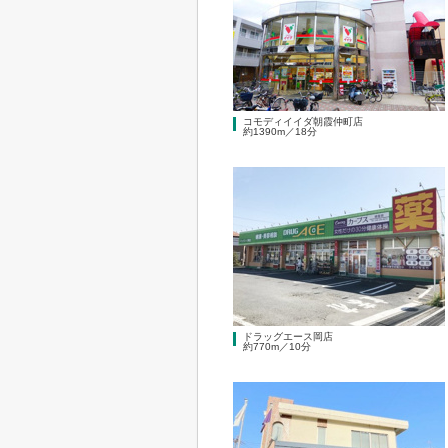
コモディイイダ朝霞仲町店
約1390m／18分
ドラッグエース岡店
約770m／10分