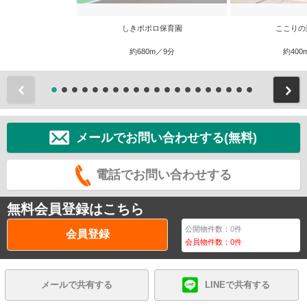
しきポポロ保育園
ここりの
約680m／9分
約400
前
メールでお問い合わせする(無料)
電話でお問い合わせする
無料会員登録はこちら
公開物件数：
0
件
会員登録
会員物件数：
0
件
メールで共有する
LINEで共有する