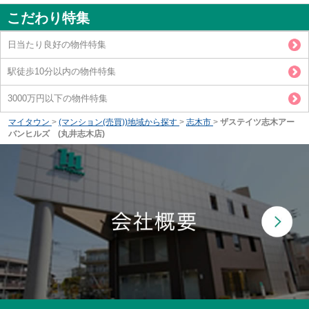
こだわり特集
日当たり良好の物件特集
駅徒歩10分以内の物件特集
3000万円以下の物件特集
マイタウン
>
(マンション(売買))地域から探す
>
志木市
>
ザステイツ志木アー
バンヒルズ (丸井志木店)