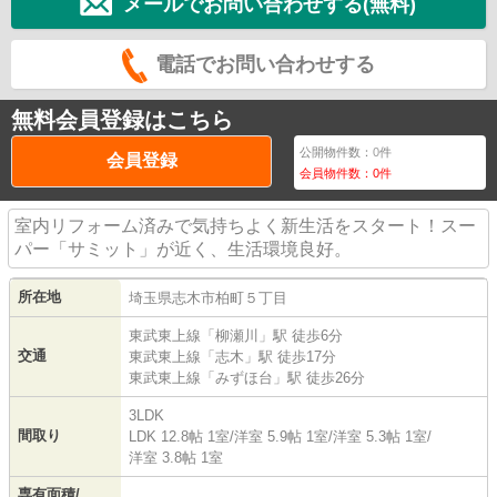
メールでお問い合わせする(無料)
電話でお問い合わせする
無料会員登録はこちら
公開物件数：
0
件
会員登録
会員物件数：
0
件
室内リフォーム済みで気持ちよく新生活をスタート！スー
パー「サミット」が近く、生活環境良好。
所在地
埼玉県
志木市
柏町
５丁目
東武東上線
「
柳瀬川
」駅 徒歩6分
交通
東武東上線
「
志木
」駅 徒歩17分
東武東上線
「
みずほ台
」駅 徒歩26分
3LDK
間取り
LDK 12.8帖 1室
/
洋室 5.9帖 1室
/
洋室 5.3帖 1室
/
洋室 3.8帖 1室
専有面積/