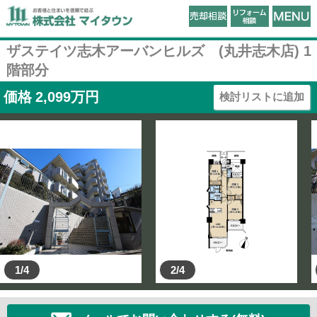
ザステイツ志木アーバンヒルズ (丸井志木店) 1
階部分
価格
2,099
万円
検討リストに追加
1/4
2/4