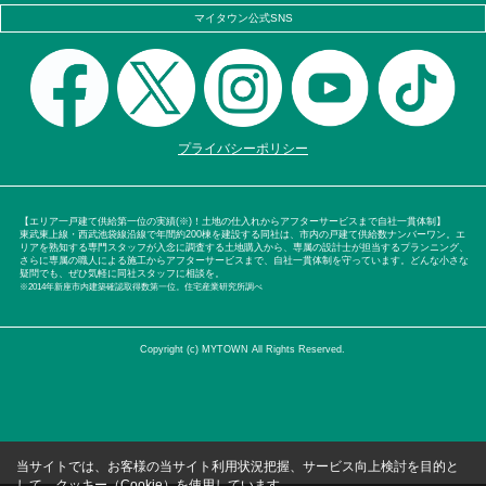
マイタウン公式SNS
プライバシーポリシー
【エリア一戸建て供給第一位の実績(※)！土地の仕入れからアフターサービスまで自社一貫体制】
東武東上線・西武池袋線沿線で年間約200棟を建設する同社は、市内の戸建て供給数ナンバーワン。エ
リアを熟知する専門スタッフが入念に調査する土地購入から、専属の設計士が担当するプランニング、
さらに専属の職人による施工からアフターサービスまで、自社一貫体制を守っています。どんな小さな
疑問でも、ぜひ気軽に同社スタッフに相談を。
※2014年新座市内建築確認取得数第一位。住宅産業研究所調べ
Copyright (c) MYTOWN All Rights Reserved.
当サイトでは、お客様の当サイト利用状況把握、サービス向上検討を目的と
して、クッキー（Cookie）を使用しています。