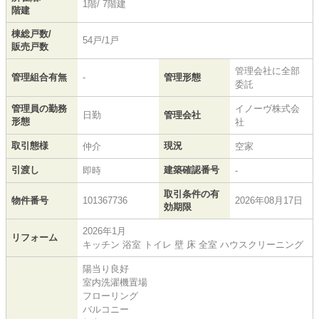
1階/ 7階建
階建
棟総戸数/
54戸/1戸
販売戸数
管理会社に全部
管理組合有無
-
管理形態
委託
管理員の勤務
イノーヴ株式会
日勤
管理会社
形態
社
取引態様
現況
仲介
空家
引渡し
建築確認番号
即時
-
取引条件の有
物件番号
101367736
2026年08月17日
効期限
2026年1月
リフォーム
キッチン 浴室 トイレ 壁 床 全室 ハウスクリーニング
陽当り良好
室内洗濯機置場
フローリング
バルコニー