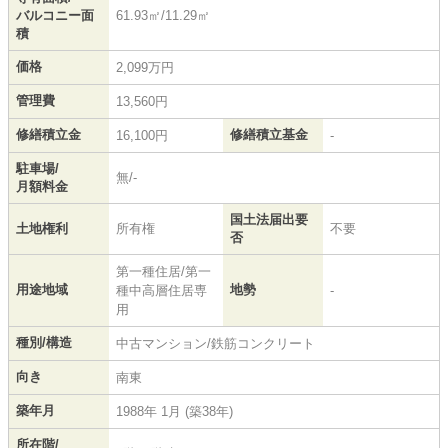
バルコニー面
61.93㎡/11.29㎡
積
価格
2,099万円
管理費
13,560円
修繕積立金
修繕積立基金
16,100円
-
駐車場/
無/-
月額料金
国土法届出要
土地権利
所有権
不要
否
第一種住居/第一
用途地域
地勢
種中高層住居専
-
用
種別/構造
中古マンション/鉄筋コンクリート
向き
南東
築年月
1988年 1月 (築38年)
所在階/