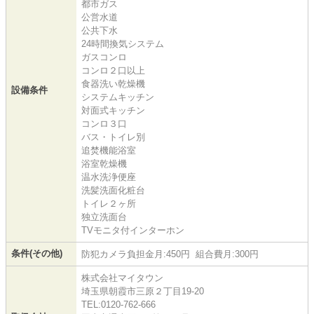
都市ガス
公営水道
公共下水
24時間換気システム
ガスコンロ
コンロ２口以上
食器洗い乾燥機
設備条件
システムキッチン
対面式キッチン
コンロ３口
バス・トイレ別
追焚機能浴室
浴室乾燥機
温水洗浄便座
洗髪洗面化粧台
トイレ２ヶ所
独立洗面台
TVモニタ付インターホン
条件(その他)
防犯カメラ負担金月:450円 組合費月:300円
株式会社マイタウン
埼玉県朝霞市三原２丁目19-20
TEL:0120-762-666