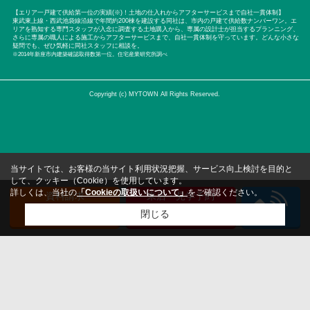
【エリア一戸建て供給第一位の実績(※)！土地の仕入れからアフターサービスまで自社一貫体制】
東武東上線・西武池袋線沿線で年間約200棟を建設する同社は、市内の戸建て供給数ナンバーワン。エ
リアを熟知する専門スタッフが入念に調査する土地購入から、専属の設計士が担当するプランニング、
さらに専属の職人による施工からアフターサービスまで、自社一貫体制を守っています。どんな小さな
疑問でも、ぜひ気軽に同社スタッフに相談を。
※2014年新座市内建築確認取得数第一位。住宅産業研究所調べ
Copyright (c) MYTOWN All Rights Reserved.
当サイトでは、お客様の当サイト利用状況把握、サービス向上検討を目的と
して、クッキー（Cookie）を使用しています。
詳しくは、当社の
「Cookieの取扱いについて」
をご確認ください。
資料請求
来店・見学予約
（無料）
（無料）
閉じる
検討リスト追加
お問い合わせ