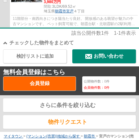
3,980万円
間取:
3LDK/69.52㎡
埼玉県
朝霞市
宮戸
４丁目
11階部分・南西向きにつき陽当たり良好。 開放感のある眺望が魅力の中
古マンションです。 ペット飼育可能で、朝霞台駅・北朝霞駅の2駅利用
可。 全居室収納付きで、すっきりとした暮ら...
該当公開件数
1
件
1-1
件表示
チェックした物件をまとめて
検討リストに追加
お問い合わせ
無料会員登録はこちら
公開物件数：
0
件
会員登録
会員物件数：
0
件
さらに条件を絞り込む
物件リクエスト
マイタウン
>
(マンション(売買))地域から探す
>
朝霞市
>
宮戸のマンション(売