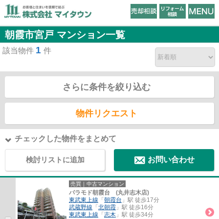
朝霞市宮戸 マンション一覧
1
該当物件
件
さらに条件を絞り込む
物件リクエスト
チェックした物件をまとめて
検討リストに追加
お問い合わせ
売買｜中古マンション
パラモド朝霞台 (丸井志木店)
東武東上線
「
朝霞台
」駅 徒歩17分
武蔵野線
「
北朝霞
」駅 徒歩16分
東武東上線
「
志木
」駅 徒歩34分