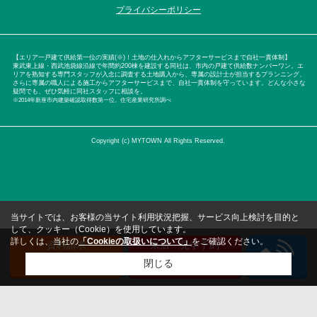
プライバシーポリシー
【エリア一戸建て供給第一位の実績(※)！土地の仕入れからアフターサービスまで自社一貫体制】
東武東上線・西武池袋線沿線で年間約200棟を建設する同社は、市内の戸建て供給数ナンバーワン。エ
リアを熟知する専門スタッフが入念に調査する土地購入から、専属の設計士が担当するプランニング、
さらに専属の職人による施工からアフターサービスまで、自社一貫体制を守っています。どんな小さな
疑問でも、ぜひ気軽に同社スタッフに相談を。
※2014年新座市内建築確認取得数第一位。住宅産業研究所調べ
Copyright (c) MYTOWN All Rights Reserved.
当サイトでは、お客様の当サイト利用状況把握、サービス向上検討を目的と
して、クッキー（Cookie）を使用しています。
詳しくは、当社の
「Cookieの取扱いについて」
をご確認ください。
資料請求
来店・見学予約
（無料）
（無料）
閉じる