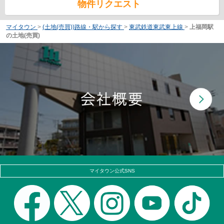
物件リクエスト
マイタウン
>
(土地(売買))路線・駅から探す
>
東武鉄道東武東上線
>
上福岡駅
の土地(売買)
マイタウン公式SNS