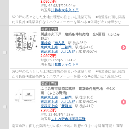
2,080万円
坪数:
62.93坪/208.04㎡
埼玉県
川越市
大字久下戸
62.9坪の広々とした土地に理想の住まいを建築可能！ ■南道路に面し陽当
たり良好 ■建築条件なくハウスメーカーを選べる ■公園が近く緑豊かな住
宅地
売買｜売地
川越市久下戸 建築条件無売地 全6区画 (ふじみ
野店)
川越線
「
南古谷
」駅 徒歩35分
東武東上線
「
上福岡
」駅 徒歩47分
東武東上線
「
ふじみ野
」駅 徒歩57分
2,080万円
坪数:
69.69坪/230.41㎡
埼玉県
川越市
大字久下戸
69.6坪の広々とした土地に理想の住まいを建築可能！ ■南道路に面し陽当
たり良好 ■建築条件なくハウスメーカーを選べる ■公園が近く緑豊かな住
宅地
売買｜売地
ふじみ野市福岡武蔵野 建築条件無売地 全1区
画 (ふじみ野店)
東武東上線
「
上福岡
」駅 徒歩10分
東武東上線
「
ふじみ野
」駅 徒歩21分
東武東上線
「
新河岸
」駅 徒歩41分
2,280万円
坪数:
22.46坪/74.28㎡
埼玉県
ふじみ野市
福岡武蔵野
南東道路に面した陽当たりの良い土地に理想の住まいを建築可能！ 商業