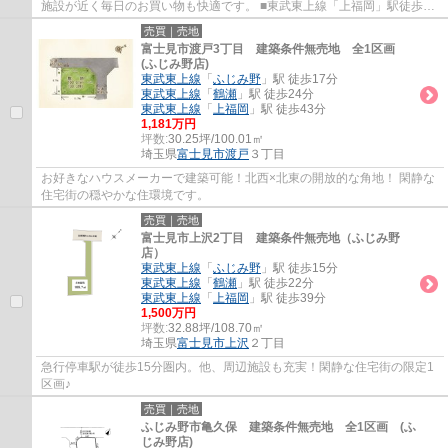
施設が近く毎日のお買い物も快適です。 ■東武東上線「上福岡」駅徒歩10
分 ■解体工事済み更地 ■整形地・都市ガス...
売買｜売地
富士見市渡戸3丁目 建築条件無売地 全1区画
(ふじみ野店)
東武東上線
「
ふじみ野
」駅 徒歩17分
東武東上線
「
鶴瀬
」駅 徒歩24分
東武東上線
「
上福岡
」駅 徒歩43分
1,181万円
坪数:
30.25坪/100.01㎡
埼玉県
富士見市
渡戸
３丁目
お好きなハウスメーカーで建築可能！北西×北東の開放的な角地！ 閑静な
住宅街の穏やかな住環境です。
売買｜売地
富士見市上沢2丁目 建築条件無売地（ふじみ野
店）
東武東上線
「
ふじみ野
」駅 徒歩15分
東武東上線
「
鶴瀬
」駅 徒歩22分
東武東上線
「
上福岡
」駅 徒歩39分
1,500万円
坪数:
32.88坪/108.70㎡
埼玉県
富士見市
上沢
２丁目
急行停車駅が徒歩15分圏内。他、周辺施設も充実！閑静な住宅街の限定1
区画♪
売買｜売地
ふじみ野市亀久保 建築条件無売地 全1区画 (ふ
じみ野店)