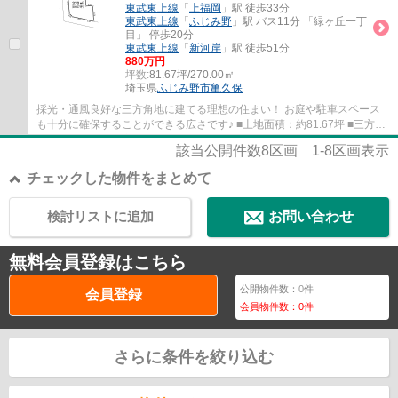
東武東上線
「
上福岡
」駅 徒歩33分
東武東上線
「
ふじみ野
」駅 バス11分 「緑ヶ丘一丁
目」 停歩20分
東武東上線
「
新河岸
」駅 徒歩51分
880万円
坪数:
81.67坪/270.00㎡
埼玉県
ふじみ野市
亀久保
採光・通風良好な三方角地に建てる理想の住まい！ お庭や駐車スペース
も十分に確保することができる広さです♪ ■土地面積：約81.67坪 ■三方角
地につき開放的な立地 ■お好きなハウスメ...
該当公開件数
8
区画
1-8
区画表示
チェックした物件をまとめて
検討リストに追加
お問い合わせ
無料会員登録はこちら
公開物件数：
0
件
会員登録
会員物件数：
0
件
さらに条件を絞り込む