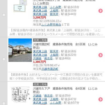
ふじみ野市南台1丁目 建築条件無売地 全1区画
(ふじみ野店)
東武東上線
「
ふじみ野
」駅 徒歩15分
東武東上線
「
上福岡
」駅 徒歩13分
東武東上線
「
新河岸
」駅 徒歩44分
3,299万円
坪数:
32.13坪/106.22㎡
埼玉県
ふじみ野市
南台
１丁目
【2駅徒歩圏内×建築条件無】東武東上線「上福岡」駅徒歩13分・「ふじ
み野」駅徒歩15分！お好きなハウスメーカーで理想の住まいを建築いただ
けます。スーパー徒歩5分につきお買い物便利...
売買｜売地
川越市諏訪町 建築条件無売地 全1区画 (ふじみ
野店)
東武東上線
「
新河岸
」駅 徒歩18分
東武東上線
「
上福岡
」駅 徒歩22分
川越線
「
南古谷
」駅 徒歩46分
1,380万円
坪数:
29.78坪/98.47㎡
埼玉県
川越市
諏訪町
【建築条件無】お好きなハウスメーカーや工務店で理想の住まいを建築可
能！小学校徒歩2分、中学校徒歩14分、公園徒歩2分の近さでお子様のい
るご家庭も暮らしやすい環境です。
売買｜売地
川越市久下戸 建築条件無売地 全6区画 (ふじみ
野店)
川越線
「
南古谷
」駅 徒歩35分
東武東上線
「
上福岡
」駅 徒歩47分
東武東上線
「
ふじみ野
」駅 徒歩57分