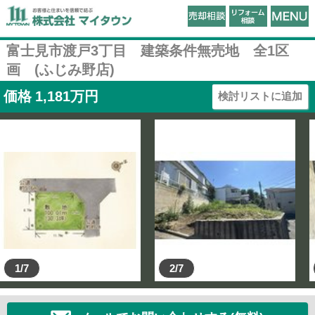
富士見市渡戸3丁目 建築条件無売地 全1区
画 (ふじみ野店)
価格
1,181
万円
検討リストに追加
1/7
2/7