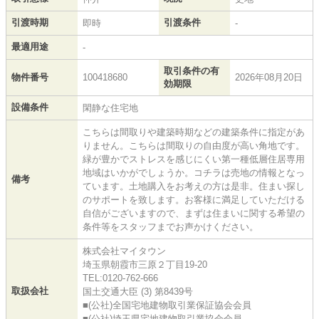
引渡時期
引渡条件
即時
-
最適用途
-
取引条件の有
物件番号
100418680
2026年08月20日
効期限
設備条件
閑静な住宅地
こちらは間取りや建築時期などの建築条件に指定があ
りません。こちらは間取りの自由度が高い角地です。
緑が豊かでストレスを感じにくい第一種低層住居専用
地域はいかがでしょうか。コチラは売地の情報となっ
備考
ています。土地購入をお考えの方は是非。住まい探し
のサポートを致します。お客様に満足していただける
自信がございますので、まずは住まいに関する希望の
条件等をスタッフまでお声かけください。
株式会社マイタウン
埼玉県朝霞市三原２丁目19-20
TEL:0120-762-666
取扱会社
国土交通大臣 (3) 第8439号
■(公社)全国宅地建物取引業保証協会会員
■(公社)埼玉県宅地建物取引業協会会員