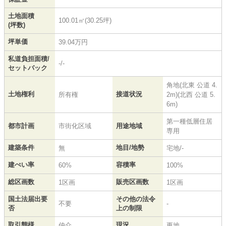
土地面積
100.01㎡(30.25坪)
(坪数)
坪単価
39.04万円
私道負担面積/
-/-
セットバック
角地(北東 公道 4.
土地権利
接道状況
所有権
2m)(北西 公道 5.
6m)
第一種低層住居
都市計画
市街化区域
用途地域
専用
建築条件
地目/地勢
無
宅地/-
建ぺい率
容積率
60%
100%
総区画数
販売区画数
1区画
1区画
国土法届出要
その他の法令
不要
-
否
上の制限
取引態様
現況
仲介
更地