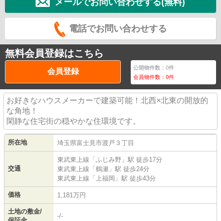
メールでお問い合わせする(無料)
電話でお問い合わせする
無料会員登録はこちら
公開物件数：
0
件
会員登録
会員物件数：
0
件
お好きなハウスメーカーで建築可能！北西×北東の開放的
な角地！
閑静な住宅街の穏やかな住環境です。
所在地
埼玉県
富士見市
渡戸
３丁目
東武東上線
「
ふじみ野
」駅 徒歩17分
交通
東武東上線
「
鶴瀬
」駅 徒歩24分
東武東上線
「
上福岡
」駅 徒歩43分
価格
1,181万円
土地の敷金/
-/-
保証金