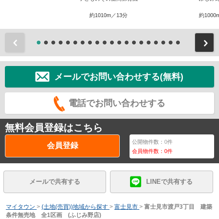
約1010m／13分
約1000
前
メールでお問い合わせする(無料)
電話でお問い合わせする
無料会員登録はこちら
公開物件数：
0
件
会員登録
会員物件数：
0
件
メールで共有する
LINEで共有する
マイタウン
>
(土地(売買))地域から探す
>
富士見市
>
富士見市渡戸3丁目 建築
条件無売地 全1区画 (ふじみ野店)