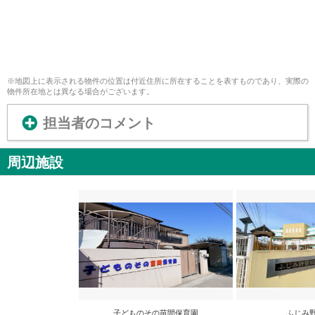
※地図上に表示される物件の位置は付近住所に所在することを表すものであり、実際の
物件所在地とは異なる場合がございます。
担当者のコメント
周辺施設
子どものその苗間保育園
ふじみ