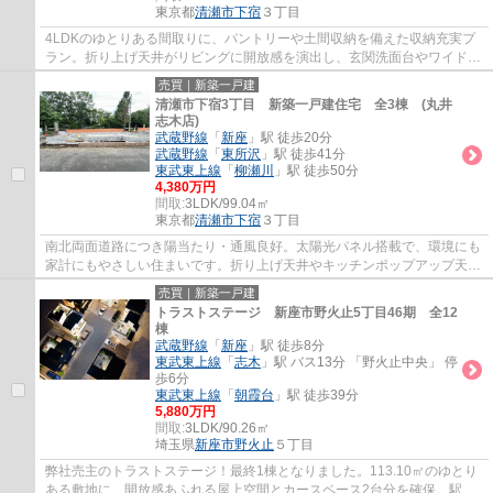
東京都
清瀬市
下宿
３丁目
4LDKのゆとりある間取りに、パントリーや土間収納を備えた収納充実プ
ラン。折り上げ天井がリビングに開放感を演出し、玄関洗面台やワイドバ
ルコニーなど、暮らしやすさにも配慮しました。
売買｜新築一戸建
清瀬市下宿3丁目 新築一戸建住宅 全3棟 (丸井
志木店)
武蔵野線
「
新座
」駅 徒歩20分
武蔵野線
「
東所沢
」駅 徒歩41分
東武東上線
「
柳瀬川
」駅 徒歩50分
4,380万円
間取:
3LDK/99.04㎡
東京都
清瀬市
下宿
３丁目
南北両面道路につき陽当たり・通風良好。太陽光パネル搭載で、環境にも
家計にもやさしい住まいです。折り上げ天井やキッチンポップアップ天井
が、開放感あるおしゃれな空間を演出します。
売買｜新築一戸建
トラストステージ 新座市野火止5丁目46期 全12
棟
武蔵野線
「
新座
」駅 徒歩8分
東武東上線
「
志木
」駅 バス13分 「野火止中央」 停
歩6分
東武東上線
「
朝霞台
」駅 徒歩39分
5,880万円
間取:
3LDK/90.26㎡
埼玉県
新座市
野火止
５丁目
弊社売主のトラストステージ！最終1棟となりました。113.10㎡のゆとり
ある敷地に、開放感あふれる屋上空間とカースペース2台分を確保。駅徒