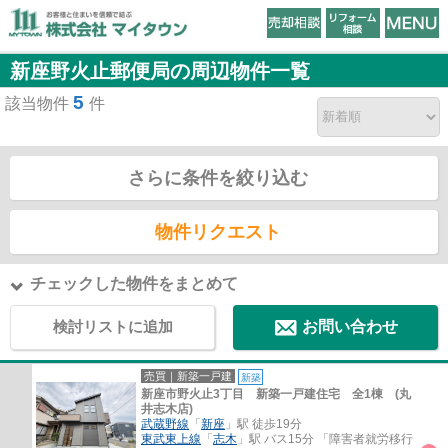
新座野火止郵便局の周辺物件一覧
5
該当物件
件
さらに条件を絞り込む
物件リクエスト
チェックした物件をまとめて
検討リストに追加
お問い合わせ
売買｜新築一戸建
新築
新座市野火止3丁目 新築一戸建住宅 全1棟 (丸
井志木店)
武蔵野線
「
新座
」駅 徒歩19分
東武東上線
「
志木
」駅 バス15分 「障害者就労移行