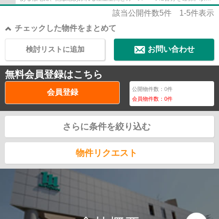
歩8～9分の利便性と快適な住環境を兼ね備え...
該当公開件数
5
件
1-5
件表示
チェックした物件をまとめて
検討リストに追加
お問い合わせ
無料会員登録はこちら
公開物件数：
0
件
会員登録
会員物件数：
0
件
さらに条件を絞り込む
物件リクエスト