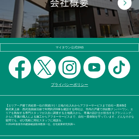
マイタウン公式SNS
プライバシーポリシー
【エリア一戸建て供給第一位の実績(※)！土地の仕入れからアフターサービスまで自社一貫体制】
東武東上線・西武池袋線沿線で年間約200棟を建設する同社は、市内の戸建て供給数ナンバーワン。エ
リアを熟知する専門スタッフが入念に調査する土地購入から、専属の設計士が担当するプランニング、
さらに専属の職人による施工からアフターサービスまで、自社一貫体制を守っています。どんな小さな
疑問でも、ぜひ気軽に同社スタッフに相談を。
※2014年新座市内建築確認取得数第一位。住宅産業研究所調べ