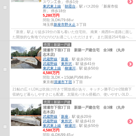
スワン工舎」 停歩1分
東武東上線
「
朝霞台
」駅 バス20分 「新座市役
所」 停歩18分
5,280万円
間取:
3LDK/79.68㎡
埼玉県
新座市
野火止
３丁目
「新座」駅より徒歩19分の落ち着いた住宅街。 南東・南西6ｍ道路に面し
た開放的な角地でのびのびお過ごしいただけます。 また国道254号線へス
ムーズにアクセスできるので車での移動も...
売買｜新築一戸建
清瀬市下宿3丁目 新築一戸建住宅 全3棟 (丸井
志木店)
武蔵野線
「
新座
」駅 徒歩20分
武蔵野線
「
東所沢
」駅 徒歩41分
東武東上線
「
柳瀬川
」駅 徒歩50分
4,580万円
間取:
3LDK＋1S(納戸)/98.89㎡
東京都
清瀬市
下宿
３丁目
21帖の広々LDKは吹抜け付きで開放感があり、キッチン勝手口や2階廊下
収納など暮らしやすさにも配慮。太陽光パネル搭載の、使いやすい3LDK
です。
売買｜新築一戸建
清瀬市下宿3丁目 新築一戸建住宅 全3棟 (丸井
志木店)
武蔵野線
「
新座
」駅 徒歩20分
武蔵野線
「
東所沢
」駅 徒歩41分
東武東上線
「
柳瀬川
」駅 徒歩50分
4,580万円
間取:
4LDK/99.45㎡