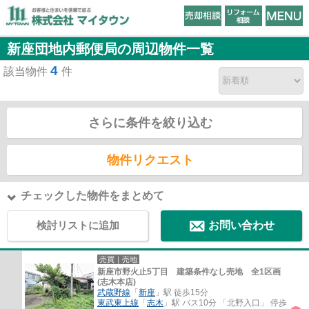
新座団地内郵便局の周辺物件一覧
4
該当物件
件
さらに条件を絞り込む
物件リクエスト
チェックした物件をまとめて
検討リストに追加
お問い合わせ
売買｜売地
新座市野火止5丁目 建築条件なし売地 全1区画
(志木本店)
武蔵野線
「
新座
」駅 徒歩15分
東武東上線
「
志木
」駅 バス10分 「北野入口」 停歩