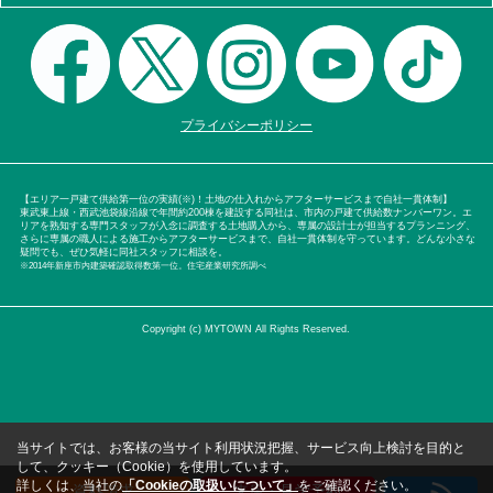
プライバシーポリシー
【エリア一戸建て供給第一位の実績(※)！土地の仕入れからアフターサービスまで自社一貫体制】
東武東上線・西武池袋線沿線で年間約200棟を建設する同社は、市内の戸建て供給数ナンバーワン。エ
リアを熟知する専門スタッフが入念に調査する土地購入から、専属の設計士が担当するプランニング、
さらに専属の職人による施工からアフターサービスまで、自社一貫体制を守っています。どんな小さな
疑問でも、ぜひ気軽に同社スタッフに相談を。
※2014年新座市内建築確認取得数第一位。住宅産業研究所調べ
Copyright (c) MYTOWN All Rights Reserved.
当サイトでは、お客様の当サイト利用状況把握、サービス向上検討を目的と
して、クッキー（Cookie）を使用しています。
詳しくは、当社の
「Cookieの取扱いについて」
をご確認ください。
資料請求
来店・見学予約