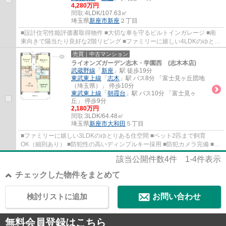
4,280万円
間取:
4LDK/107.63㎡
埼玉県
新座市
新座
２丁目
■設計住宅性能評価書取得物件 ■大切な車を守るビルトインガレージ ■南
東向きで陽当たり良好な2階リビング ■ファミリーに嬉しい4LDKのゆとり
ある住空間 ■玄関スマートキー採用 ■充実の...
売買｜中古マンション
ライオンズガーデン志木・学園西 (志木本店)
武蔵野線
「
新座
」駅 徒歩19分
東武東上線
「
志木
」駅 バス8分 「富士見ヶ丘団地
（埼玉県）」 停歩10分
東武東上線
「
朝霞台
」駅 バス10分 「富士見ヶ
丘」 停歩9分
2,180万円
間取:
3LDK/64.48㎡
埼玉県
新座市
大和田
５丁目
■ファミリーに嬉しい3LDKのゆとりある住空間 ■ペット2匹まで飼育
OK（細則あり） ■防犯性の高いディンプルキー採用 ■防犯カメラ完備 ■小
学校近く通学に便利な住環境 ■商業施設が徒歩圏...
該当公開件数
4
件
1-4
件表示
チェックした物件をまとめて
検討リストに追加
お問い合わせ
無料会員登録はこちら