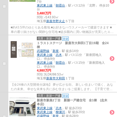
7分
東武東上線
「
朝霞台
」駅 バス12分 「北野」 停歩10
分
3,480万円
間取:
-/143.93㎡
埼玉県
新座市
野火止
５丁目
■約43.5坪のゆとりある敷地 ■お好きなハウスメーカーで建築できます ■
車の通り抜けがない閑静な住宅地 ■徒歩圏内に買い物施設が充実したエリ
ア ■志木駅や朝霞台駅までバスの利用が可能...
売買｜新築一戸建
新築
トラストステージ 新座市大和田1丁目19期 全24
棟
武蔵野線
「
新座
」駅 徒歩14分
東武東上線
「
志木
」駅 バス11分 「新座団地入
口」 停歩9分
東武東上線
「
朝霞台
」駅 バス15分 「新座団地入
口」 停歩9分
4,980万円
間取:
3LDK/98.53㎡
埼玉県
新座市
大和田
１丁目
【全24棟の大型開発分譲地】 夢が広がる街。 新しい住まいで描く、あな
たの未来。 幸せな未来を共に歩む住まいをご提案します。 【子育て世帯
にオススメ】 小学校まで徒歩3～4分、中...
売買｜新築一戸建
新築
新座市新座2丁目 新築一戸建住宅 全1棟 (志木
本店)
東武東上線
「
志木
」駅 徒歩23分
東武東上線
「
柳瀬川
」駅 徒歩20分
武蔵野線
「
新座
」駅 徒歩28分