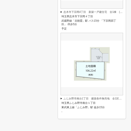
志木市下宗岡4丁目 新築一戸建住宅 全1棟 (志木本店)
埼玉県志木市下宗岡４丁目
武蔵野線「北朝霞」駅 バス15分 「下宗岡四丁
目」 停歩5分
予定
ふじみ野市南台1丁目 建築条件無売地 全1区画 (ふじみ野店)
埼玉県ふじみ野市南台１丁目
東武東上線「ふじみ野」駅 徒歩15分
-