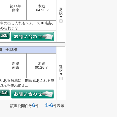
築14年
木造
選
南東
104.96㎡
択
▼
で車の出し入れもスムーズ ■6帖以
始められます
期 全12棟
新築
木造
選
南東
90.26㎡
択
▼
とりある敷地に、開放感あふれる屋
境を兼ね備え...
6
1-6
該当公開件数
件
件表示