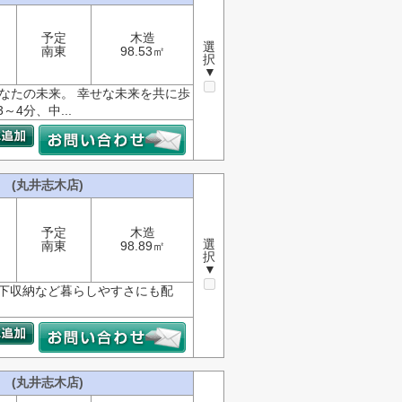
予定
木造
選
南東
98.53㎡
択
▼
あなたの未来。 幸せな未来を共に歩
4分、中...
 (丸井志木店)
予定
木造
選
南東
98.89㎡
択
▼
廊下収納など暮らしやすさにも配
 (丸井志木店)