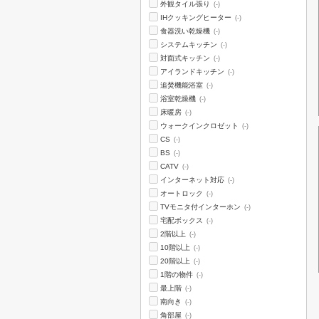
外観タイル張り
(-)
IHクッキングヒーター
(-)
食器洗い乾燥機
(-)
システムキッチン
(-)
対面式キッチン
(-)
アイランドキッチン
(-)
追焚機能浴室
(-)
浴室乾燥機
(-)
床暖房
(-)
ウォークインクロゼット
(-)
CS
(-)
BS
(-)
CATV
(-)
インターネット対応
(-)
オートロック
(-)
TVモニタ付インターホン
(-)
宅配ボックス
(-)
2階以上
(-)
10階以上
(-)
20階以上
(-)
1階の物件
(-)
最上階
(-)
南向き
(-)
角部屋
(-)