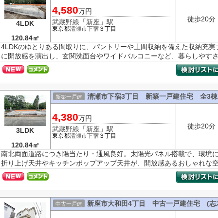
4,580
万円
徒歩20分
武蔵野線
「
新座
」駅
4LDK
東京都
清瀬市
下宿
３丁目
120.84㎡
4LDKのゆとりある間取りに、パントリーや土間収納を備えた収納充
に開放感を演出し、玄関洗面台やワイドバルコニーなど、暮らしやす
清瀬市下宿3丁目 新築一戸建住宅 全3棟
新築一戸建
4,380
万円
徒歩20分
武蔵野線
「
新座
」駅
3LDK
東京都
清瀬市
下宿
３丁目
120.84㎡
南北両面道路につき陽当たり・通風良好。太陽光パネル搭載で、環境
折り上げ天井やキッチンポップアップ天井が、開放感あるおしゃれな
新座市大和田4丁目 中古一戸建住宅 (志
中古一戸建