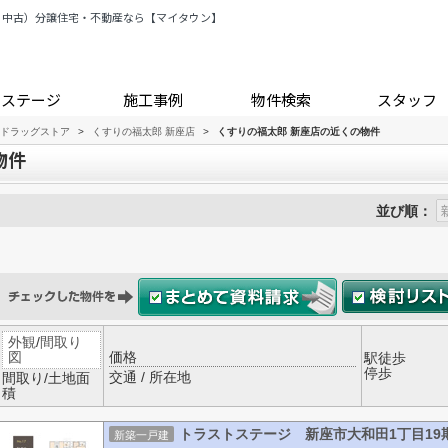
・中古）分譲住宅・不動産なら【マイタウン】
トステージ
施工事例
物件検索
スタッフ
ドラッグストア
>
くすりの福太郎 新座店
>
くすりの福太郎 新座店の近くの物件
物件
並び順：
外観
/
間取り
図
価格
駅徒歩
停歩
交通 / 所在地
間取り/土地面
積
トラストステージ 新座市大和田1丁目19
新築一戸建