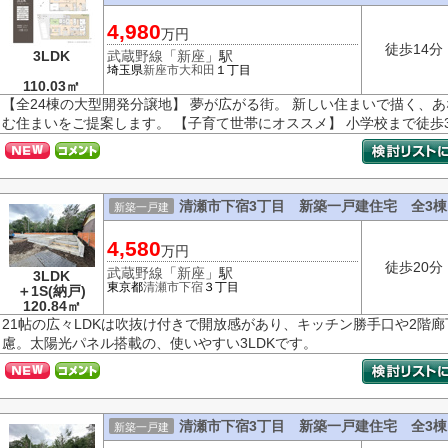
4,980
万円
徒歩14分
3LDK
武蔵野線
「
新座
」駅
埼玉県
新座市
大和田
１丁目
110.03㎡
【全24棟の大型開発分譲地】 夢が広がる街。 新しい住まいで描く、
む住まいをご提案します。 【子育て世帯にオススメ】 小学校まで徒歩3～
清瀬市下宿3丁目 新築一戸建住宅 全3棟
新築一戸建
4,580
万円
徒歩20分
武蔵野線
「
新座
」駅
3LDK
東京都
清瀬市
下宿
３丁目
＋1S(納戸)
120.84㎡
21帖の広々LDKは吹抜け付きで開放感があり、キッチン勝手口や2階
慮。太陽光パネル搭載の、使いやすい3LDKです。
清瀬市下宿3丁目 新築一戸建住宅 全3棟
新築一戸建