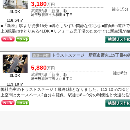
3,180
万円
徒歩15分
武蔵野線
「
新座
」駅
4LDK
埼玉県
新座市
大和田
４丁目
116.54㎡
■「新座」駅より徒歩15分 ■暮らしやすい閑静な住宅地 ■前面6m道路
上3部屋のゆとりある4LDK ■リフォーム完了済のためすぐに新生活が
トラストステージ 新座市野火止5丁目46
新築一戸建
5,880
万円
徒歩8分
武蔵野線
「
新座
」駅
3LDK
埼玉県
新座市
野火止
５丁目
113.10㎡
弊社売主のトラストステージ！最終1棟となりました。113.10㎡のゆ
上空間とカースペース2台分を確保。駅徒歩8～9分の利便性と快適な住環