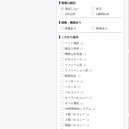
情報公開日
指定しない
本日
3日以内
1週間以内
画像・動画あり
画像あり
動画あり
こだわり条件
ペット相談
(-)
陽当り良好
(-)
閑静な住宅地
(-)
デザイナーズ
(-)
リフォーム済
(-)
リノベーション済
(-)
眺望良好
(-)
メゾネット
(-)
ベランダ
(-)
バルコニー
(-)
ルーフバルコニー
(-)
オール電化
(-)
24時間換気システム
(-)
２面バルコニー
(-)
３面バルコニー
(-)
両面バルコニー
(-)