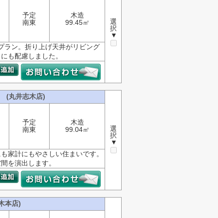
予定
木造
選
南東
99.45㎡
択
▼
実プラン。折り上げ天井がリビング
さにも配慮しました。
 (丸井志木店)
予定
木造
選
南東
99.04㎡
択
▼
にも家計にもやさしい住まいです。
空間を演出します。
木本店)