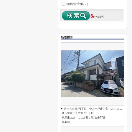
自由設計対応
(-)
6
件が該当
新着物件
富士見市渡戸1丁目 中古一戸建住宅 (ふじみ野店)
埼玉県富士見市渡戸１丁目
東武東上線「ふじみ野」駅 徒歩27分
築40年