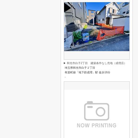
和光市白子2丁目 建築条件なし売地（成増店）
埼玉県和光市白子２丁目
有楽町線「地下鉄成増」駅 徒歩16分
-