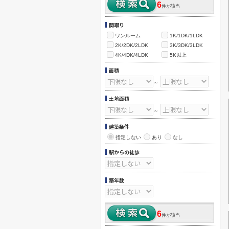
6
件が該当
間取り
ワンルーム
1K/1DK/1LDK
2K/2DK/2LDK
3K/3DK/3LDK
4K/4DK/4LDK
5K以上
面積
～
土地面積
～
建築条件
指定しない
あり
なし
駅からの徒歩
築年数
6
件が該当