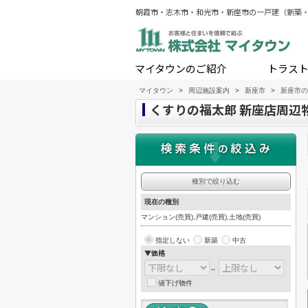
朝霞市・志木市・和光市・新座市の一戸建（新築
マイタウンのご紹介
トラス
マイタウン
>
周辺施設案内
>
新座市
>
新座市の
くすりの福太郎 新座店周辺
種別で絞り込む
現在の種別
マンション(売買),戸建(売買),土地(売買)
指定しない
新築
中古
▼価格
～
値下げ物件