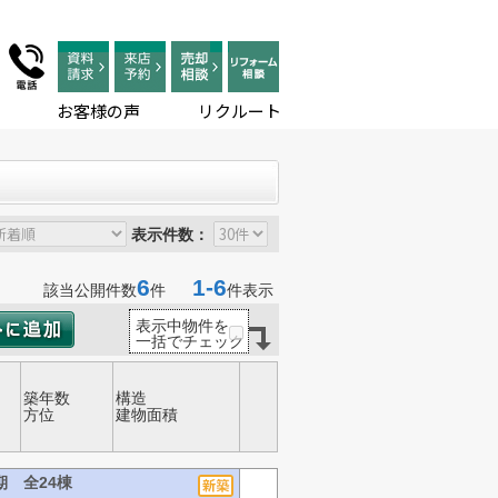
お客様の声
リクルート
表示件数：
6
1-6
該当公開件数
件
件表示
表示中物件を
一括でチェック
築年数
構造
方位
建物面積
期 全24棟