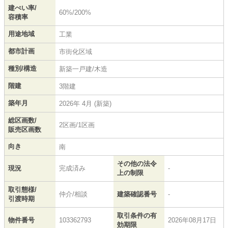
建ぺい率/
60%/200%
容積率
用途地域
工業
都市計画
市街化区域
種別/構造
新築一戸建/木造
階建
3階建
築年月
2026年 4月 (新築)
総区画数/
2区画/1区画
販売区画数
向き
南
その他の法令
現況
完成済み
-
上の制限
取引態様/
仲介/相談
建築確認番号
-
引渡時期
取引条件の有
物件番号
103362793
2026年08月17日
効期限