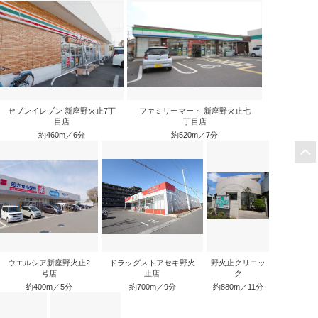
セブンイレブン 新座野火止7丁
ファミリーマート 新座野火止七
目店
丁目店
約460m／6分
約520m／7分
ウエルシア新座野火止2
ドラッグストアセキ野火
野火止クリニッ
号店
止店
ク
約400m／5分
約700m／9分
約880m／11分