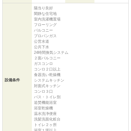
陽当り良好
閑静な住宅地
室内洗濯機置場
フローリング
バルコニー
プロパンガス
公営水道
公共下水
24時間換気システム
２面バルコニー
ガスコンロ
コンロ２口以上
食器洗い乾燥機
設備条件
システムキッチン
対面式キッチン
コンロ３口
バス・トイレ別
追焚機能浴室
浴室乾燥機
温水洗浄便座
洗髪洗面化粧台
トイレ２ヶ所
浴室１坪以上