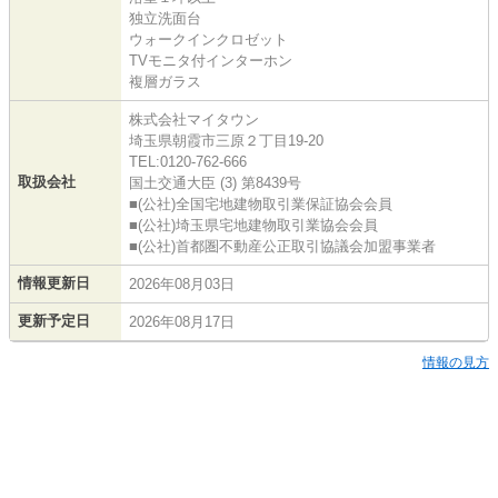
独立洗面台
ウォークインクロゼット
TVモニタ付インターホン
複層ガラス
株式会社マイタウン
埼玉県朝霞市三原２丁目19-20
TEL:0120-762-666
取扱会社
国土交通大臣 (3) 第8439号
■(公社)全国宅地建物取引業保証協会会員
■(公社)埼玉県宅地建物取引業協会会員
■(公社)首都圏不動産公正取引協議会加盟事業者
情報更新日
2026年08月03日
更新予定日
2026年08月17日
情報の見方