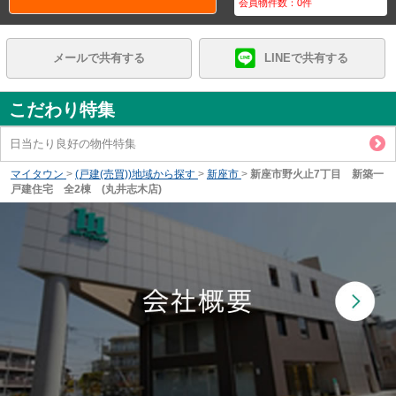
会員物件数：
0
件
メールで共有する
LINEで共有する
こだわり特集
日当たり良好の物件特集
マイタウン
>
(戸建(売買))地域から探す
>
新座市
>
新座市野火止7丁目 新築一
戸建住宅 全2棟 (丸井志木店)