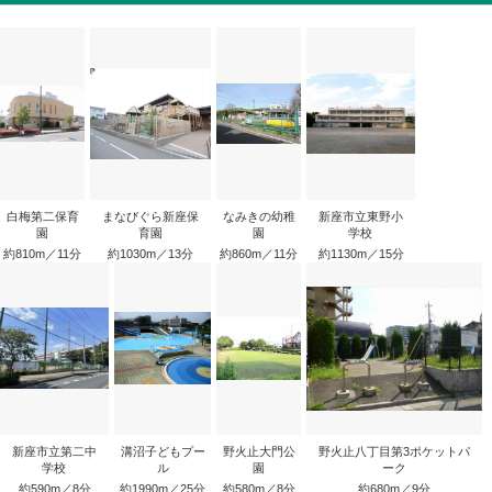
白梅第二保育
まなびぐら新座保
なみきの幼稚
新座市立東野小
園
育園
園
学校
約810m／11分
約1030m／13分
約860m／11分
約1130m／15分
新座市立第二中
溝沼子どもプー
野火止大門公
野火止八丁目第3ポケットパ
学校
ル
園
ーク
約590m／8分
約1990m／25分
約580m／8分
約680m／9分