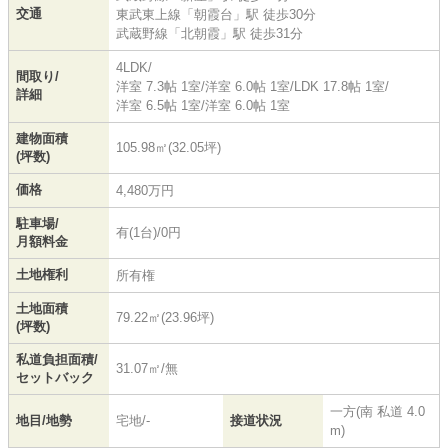
交通
東武東上線
「
朝霞台
」駅 徒歩30分
武蔵野線
「
北朝霞
」駅 徒歩31分
4LDK/
間取り/
洋室 7.3帖 1室
/
洋室 6.0帖 1室
/
LDK 17.8帖 1室
/
詳細
洋室 6.5帖 1室
/
洋室 6.0帖 1室
建物面積
105.98㎡(32.05坪)
(坪数)
価格
4,480万円
駐車場/
有(1台)/0円
月額料金
土地権利
所有権
土地面積
79.22㎡(23.96坪)
(坪数)
私道負担面積/
31.07㎡/無
セットバック
一方(南 私道 4.0
地目/地勢
宅地/-
接道状況
m)