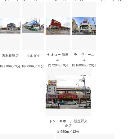
ヤオコー 新座
ラ・ヴィーニ
西友新座店
マルダイ
店
ュ
約720m／9分
約1600m／20分
約710m／9分
約880m／11分
ドン・キホーテ 新座野火
止店
約950m／12分