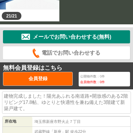
21/21
メールでお問い合わせする(無料)
電話でお問い合わせする
無料会員登録はこちら
公開物件数：
0
件
会員登録
会員物件数：
0
件
建物完成しました！陽光あふれる南道路×開放感のある2階
リビング17.8帖、ゆとりと快適性を兼ね備えた3階建て新
築戸建て。
所在地
埼玉県
新座市
野火止
７丁目
武蔵野線
「
新座
」駅 徒歩22分