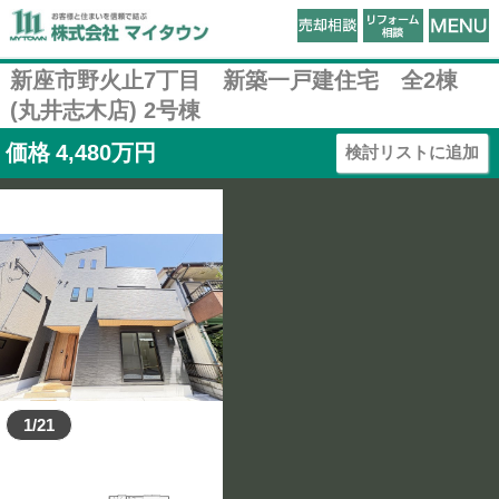
新座市野火止7丁目 新築一戸建住宅 全2棟
(丸井志木店) 2号棟
価格
4,480
万円
検討リストに追加
1/21