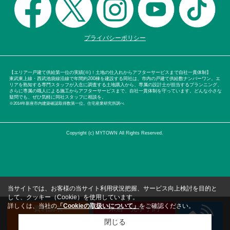
プライバシーポリシー
【エリア一戸建て供給第一位の実績(※)！土地の仕入れからアフターサービスまで自社一貫体制】
東武東上線・西武池袋線沿線で年間約200棟を建設する同社は、市内の戸建て供給数ナンバーワン。エ
リアを熟知する専門スタッフが入念に調査する土地購入から、専属の設計士が担当するプランニング、
さらに専属の職人による施工からアフターサービスまで、自社一貫体制を守っています。どんな小さな
疑問でも、ぜひ気軽に同社スタッフに相談を。
※2014年新座市内建築確認取得数第一位。住宅産業研究所調べ
Copyright (c) MYTOWN All Rights Reserved.
当サイトでは、お客様の当サイト利用状況把握、サービス向上検討を目的と
して、クッキー（Cookie）を使用しています。
詳しくは、当社の
「Cookieの取扱いについて」
をご確認ください。
資料請求
来店・見学予約
（無料）
（無料）
閉じる