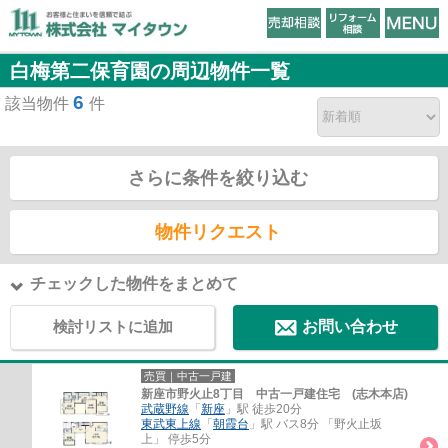
白梅第二保育園の周辺物件一覧
6
該当物件
件
さらに条件を絞り込む
物件リクエスト
チェックした物件をまとめて
検討リストに追加
お問い合わせ
売買｜中古一戸建
新座市野火止8丁目 中古一戸建住宅 (志木本店)
武蔵野線
「
新座
」駅 徒歩20分
東武東上線
「
朝霞台
」駅 バス8分 「野火止坂
上」 停歩5分