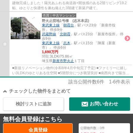
建物完成しました！陽光あふれる南道路×開放感のある2階リビング19.2
帖、ゆとりと快適性を兼ね備えた3階建て新築戸建て。
売買｜中古マンション
野火止団地1号棟 (志木本店)
東武東上線
「
朝霞台
」駅 バス23分 「新座市役
所」 停歩9分
武蔵野線
「
北朝霞
」駅 バス23分 「新座市役所」 停
歩9分
東武東上線
「
志木
」駅 バス15分 「陣屋（新座
市）」 停歩6分
1,690万円
間取:
3LDK/75.86㎡
埼玉県
新座市
野火止
１丁目
■新規リノベーション物件(令和8年4月中旬完了予定) ■ファミリーに嬉し
い3LDKのゆとりある住空間 ■5階部分につき眺望良好 ■南西向きで陽当た
り、通風良好 ■3面バルコニーで開放感良好
該当公開件数
6
件
1-6
件表示
チェックした物件をまとめて
検討リストに追加
お問い合わせ
無料会員登録はこちら
公開物件数：
0
件
会員登録