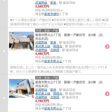
武蔵野線
「
新座
」駅 徒歩23分
3,580万円
間取:
4LDK/103.51㎡
埼玉県
新座市
畑中
１丁目
■オール電化の新築一戸建住宅 ■ZHE水準で環境と家計に優しい邸宅 ■2路
線3駅利用可能で都心へのアクセス良好 ■国道254号線へスムーズにアクセ
ス ■開放感良好な北西角地
売買｜新築一戸建
新座市野火止7丁目 新築一戸建住宅 全2棟 (丸
井志木店)
武蔵野線
「
新座
」駅 徒歩22分
東武東上線
「
朝霞台
」駅 徒歩30分
武蔵野線
「
北朝霞
」駅 徒歩31分
4,480万円
間取:
4LDK/105.98㎡
埼玉県
新座市
野火止
７丁目
建物完成しました！陽光あふれる南道路×開放感のある2階リビング17.8
帖、ゆとりと快適性を兼ね備えた3階建て新築戸建て。
売買｜新築一戸建
新座市野火止7丁目 新築一戸建住宅 全2棟 (丸
井志木店)
武蔵野線
「
新座
」駅 徒歩22分
東武東上線
「
朝霞台
」駅 徒歩30分
武蔵野線
「
北朝霞
」駅 徒歩31分
4,780万円
間取:
4LDK/105.36㎡
埼玉県
新座市
野火止
７丁目