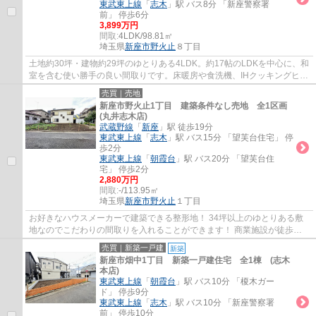
東武東上線
「
志木
」駅 バス8分 「新座警察署
前」 停歩6分
3,899万円
間取:
4LDK/98.81㎡
埼玉県
新座市
野火止
８丁目
土地約30坪・建物約29坪のゆとりある4LDK。約17帖のLDKを中心に、和
室を含む使い勝手の良い間取りです。床暖房や食洗機、IHクッキングヒー
ターを備え、全居室収納付きで快適な新生活を...
売買｜売地
新座市野火止1丁目 建築条件なし売地 全1区画
(丸井志木店)
武蔵野線
「
新座
」駅 徒歩19分
東武東上線
「
志木
」駅 バス15分 「望芙台住宅」 停
歩2分
東武東上線
「
朝霞台
」駅 バス20分 「望芙台住
宅」 停歩2分
2,880万円
間取:
-/113.95㎡
埼玉県
新座市
野火止
１丁目
お好きなハウスメーカーで建築できる整形地！ 34坪以上のゆとりある敷
地なのでこだわりの間取りを入れることができます！ 商業施設が徒歩圏
内に充実しているので永く暮らしやすい住環...
売買｜新築一戸建
新築
新座市畑中1丁目 新築一戸建住宅 全1棟 (志木
本店)
東武東上線
「
朝霞台
」駅 バス10分 「榎木ガー
ド」 停歩9分
東武東上線
「
志木
」駅 バス10分 「新座警察署
前」 停歩10分