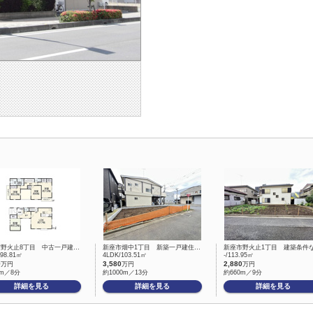
市野火止8丁目 中古一戸建…
新座市畑中1丁目 新築一戸建住…
新座市野火止1丁目 建築条件
/98.81㎡
4LDK/103.51㎡
-/113.95㎡
9
3,580
2,880
万円
万円
万円
0m／8分
約1000m／13分
約660m／9分
詳細を見る
詳細を見る
詳細を見る