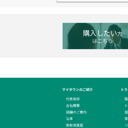
購入したい
方
はこちら
マイタウンのご紹介
トラ
代表挨拶
販
会社概要
ト
店舗のご案内
設
沿革
家
表彰受賞歴
リ