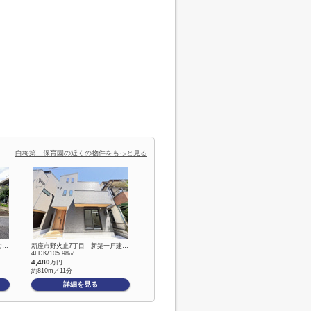
白梅第二保育園の近くの物件をもっと見る
な…
新座市野火止7丁目 新築一戸建…
4LDK/105.98㎡
4,480
万円
約810m／11分
詳細を見る