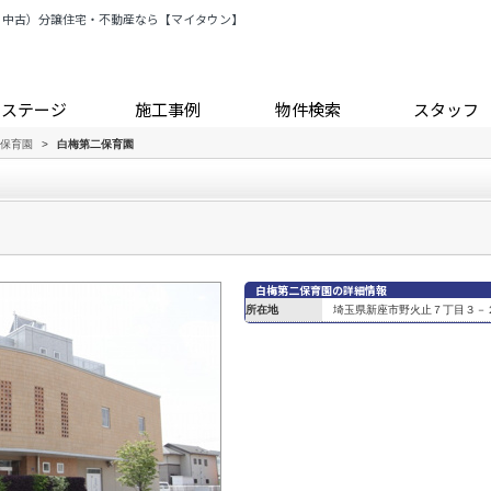
・中古）分譲住宅・不動産なら【マイタウン】
トステージ
施工事例
物件検索
スタッフ
保育園
>
白梅第二保育園
白梅第二保育園の詳細情報
所在地
埼玉県新座市野火止７丁目３－