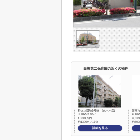
白梅第二保育園の近くの物件
野火止団地1号棟 (志木本店)
新座
3LDK/75.86㎡
4LDK
1,690
3,89
万円
約1300m／17分
約60
詳細を見る