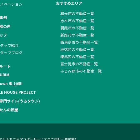
おすすめエリア
ノベーション
和光市の不動産一覧
事例
志木市の不動産一覧
様の声
朝霞市の不動産一覧
ッフ
新座市の不動産一覧
西東京市の不動産一覧
タッフ紹介
板橋区の不動産一覧
タッフブログ
練馬区の不動産一覧
富士見市の不動産一覧
ルート
ふじみ野市の不動産一覧
URIM
own 東上線!!
LE HOUSE PROJECT
専門サイト(うるタウン)
たんの部屋
地の仕入れからアフターサービスまで自社一貫体制】