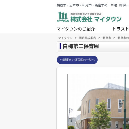
朝霞市・志木市・和光市・新座市の一戸建（新築
マイタウンのご紹介
トラス
マイタウン
>
周辺施設案内
>
新座市
>
新座市の
白梅第二保育園
<<新座市の保育園の一覧へ