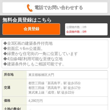
電話でお問い合わせする
無料会員登録はこちら
公開物件数：
0
件
会員登録
会員物件数：
0
件
◆全3区画の建築条件付売地
◆前面広々6ｍ公道面。
◆緑豊かな住宅街の一角に位置しています
◆4沿線4駅利用可能な至便な立地
◆建築条件外しもご相談可能です。
所在地
東京都
板橋区
大門
都営三田線
「
新高島平
」駅 徒歩15分
交通
都営三田線
「
西高島平
」駅 徒歩17分
東武東上線
「
成増
」駅 徒歩22分
価格
4,280万円
土地の敷金/