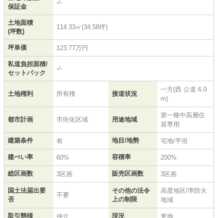
-/-
保証金
土地面積
114.33㎡(34.58坪)
(坪数)
坪単価
123.77万円
私道負担面積/
-/-
セットバック
一方(西 公道 6.0
土地権利
所有権
接道状況
m)
第一種中高層住
都市計画
市街化区域
用途地域
居専用
建築条件
地目/地勢
有
宅地/平坦
建ぺい率
容積率
60%
200%
総区画数
販売区画数
3区画
3区画
国土法届出要
その他の法令
高度地区/準防火
不要
否
上の制限
地域
取引態様
現況
仲介
更地