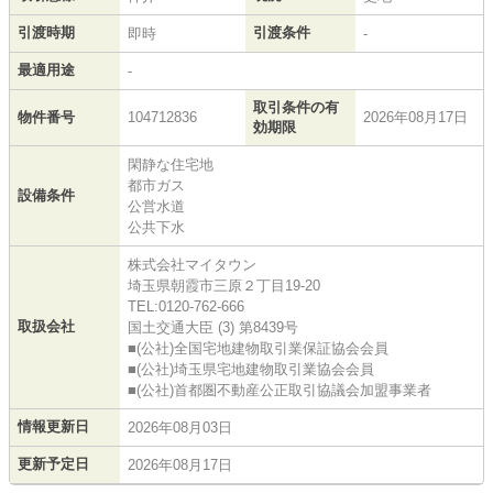
引渡時期
引渡条件
即時
-
最適用途
-
取引条件の有
物件番号
104712836
2026年08月17日
効期限
閑静な住宅地
都市ガス
設備条件
公営水道
公共下水
株式会社マイタウン
埼玉県朝霞市三原２丁目19-20
TEL:0120-762-666
取扱会社
国土交通大臣 (3) 第8439号
■(公社)全国宅地建物取引業保証協会会員
■(公社)埼玉県宅地建物取引業協会会員
■(公社)首都圏不動産公正取引協議会加盟事業者
情報更新日
2026年08月03日
更新予定日
2026年08月17日