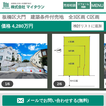
板橋区大門 建築条件付売地 全3区画 C区画
価格
4,280
万円
検討リストに追加
1/6
2/6
メールでお問い合わせする(無料)