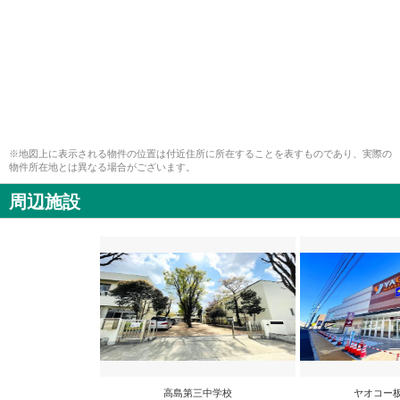
※地図上に表示される物件の位置は付近住所に所在することを表すものであり、実際の
物件所在地とは異なる場合がございます。
周辺施設
高島第三中学校
ヤオコー