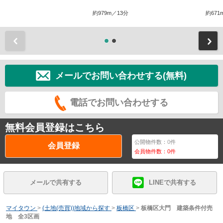
約979m／13分
約671
前
メールでお問い合わせする(無料)
電話でお問い合わせする
無料会員登録はこちら
公開物件数：
0
件
会員登録
会員物件数：
0
件
メールで共有する
LINEで共有する
マイタウン
>
(土地(売買))地域から探す
>
板橋区
>
板橋区大門 建築条件付売
地 全3区画