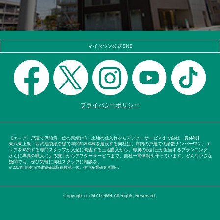
マイタウン公式SNS
プライバシーポリシー
【エリア一戸建て供給第一位の実績(※)！土地の仕入れからアフターサービスまで自社一貫体制】
東武東上線・西武池袋線沿線で年間約200棟を建設する同社は、市内の戸建て供給数ナンバーワン。エ
リアを熟知する専門スタッフが入念に調査する土地購入から、専属の設計士が担当するプランニング、
さらに専属の職人による施工からアフターサービスまで、自社一貫体制を守っています。どんな小さな
疑問でも、ぜひ気軽に同社スタッフに相談を。
※2014年新座市内建築確認取得数第一位。住宅産業研究所調べ
Copyright (c) MYTOWN All Rights Reserved.