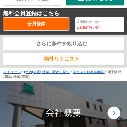
無料会員登録はこちら
公開物件数：
0
件
会員登録
会員物件数：
0
件
さらに条件を絞り込む
物件リクエスト
マイタウン
>
(土地(売買))路線・駅から探す
>
東京メトロ有楽町線
>
地下鉄成
増駅の土地(売買)