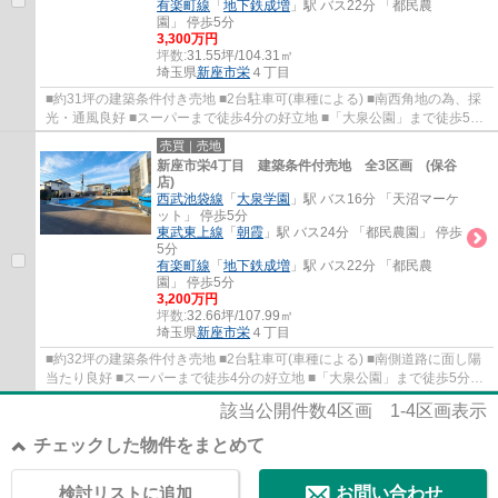
有楽町線
「
地下鉄成増
」駅 バス22分 「都民農
園」 停歩5分
3,300万円
坪数:
31.55坪/104.31㎡
埼玉県
新座市
栄
４丁目
■約31坪の建築条件付き売地 ■2台駐車可(車種による) ■南西角地の為、採
光・通風良好 ■スーパーまで徒歩4分の好立地 ■「大泉公園」まで徒歩5分
の緑豊かな住宅地
売買｜売地
新座市栄4丁目 建築条件付売地 全3区画 (保谷
店)
西武池袋線
「
大泉学園
」駅 バス16分 「天沼マーケ
ット」 停歩5分
東武東上線
「
朝霞
」駅 バス24分 「都民農園」 停歩
5分
有楽町線
「
地下鉄成増
」駅 バス22分 「都民農
園」 停歩5分
3,200万円
坪数:
32.66坪/107.99㎡
埼玉県
新座市
栄
４丁目
■約32坪の建築条件付き売地 ■2台駐車可(車種による) ■南側道路に面し陽
当たり良好 ■スーパーまで徒歩4分の好立地 ■「大泉公園」まで徒歩5分の
緑豊かな住宅地
該当公開件数
4
区画
1-4
区画表示
チェックした物件をまとめて
検討リストに追加
お問い合わせ