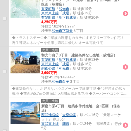
トラストステージ 和光市下新倉3丁目16期 全1
区画（朝霞店）
有楽町線
「
和光市
」駅 徒歩19分
東武東上線
「
成増
」駅 徒歩19分
有楽町線
「
地下鉄成増
」駅 徒歩20分
4,250万円
坪数:
27.82坪/91.97㎡
埼玉県
和光市
下新倉
３丁目
◆トラストステージ◆ご家族の理想をカタチにするフリープラン住宅！
再生可能エネルギーを使用し環境に優しいオール電化住宅！
売買｜売地
和光市白子3丁目 建築条件なし売地（成増店）
有楽町線
「
地下鉄成増
」駅 徒歩13分
東武東上線
「
成増
」駅 徒歩16分
副都心線
「
和光市
」駅 徒歩20分
3,600万円
坪数:
45.2坪/149.44㎡
埼玉県
和光市
白子
３丁目
◆建築条件なし、お好きなハウスメーカーで建築可能 ◆45坪超えの広々
敷地 ◆前面約5.7ｍ公道面につき開放感ある立地 ◆スーパーやコンビニ、
小学校等が近く生活至便
売買｜売地
新座市栄4丁目 建築条件付売地 全3区画 (保谷
店)
西武池袋線
「
大泉学園
」駅 バス16分 「天沼マーケ
ット」 停歩5分
東武東上線
「
朝霞
」駅 バス24分 「都民農園」 停歩
5分