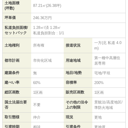
土地面積
87.21㎡(26.38坪)
(坪数)
坪単価
246.36万円
私道負担面積/
1.28㎡/済 1.28㎡
セットバック
私道負担割合 : 1/1
一方(北 私道 4.0
土地権利
所有権
接道状況
m)
第一種中高層住
都市計画
市街化区域
用途地域
居専用
建築条件
地目/地勢
無
宅地/平坦
建ぺい率
容積率
60%
200%
総区画数
販売区画数
1区画
1区画
国土法届出要
その他の法令
景観法/高度地区/
不要
否
上の制限
準防火地域
取引態様
現況
仲介
更地
引渡時期
引渡条件
相談
更地渡