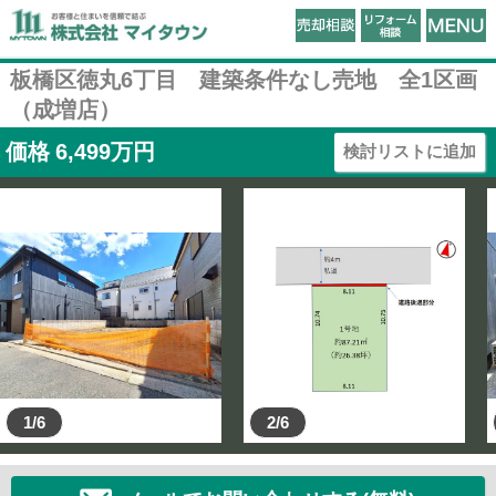
板橋区徳丸6丁目 建築条件なし売地 全1区画
（成増店）
価格
6,499
万円
検討リストに追加
1/6
2/6