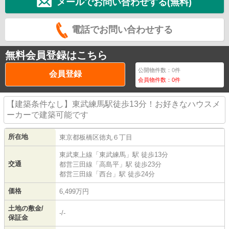
メールでお問い合わせする(無料)
電話でお問い合わせする
無料会員登録はこちら
公開物件数：
0
件
会員登録
会員物件数：
0
件
【建築条件なし】東武練馬駅徒歩13分！お好きなハウスメ
ーカーで建築可能です
所在地
東京都
板橋区
徳丸
６丁目
東武東上線
「
東武練馬
」駅 徒歩13分
交通
都営三田線
「
高島平
」駅 徒歩23分
都営三田線
「
西台
」駅 徒歩24分
価格
6,499万円
土地の敷金/
-/-
保証金