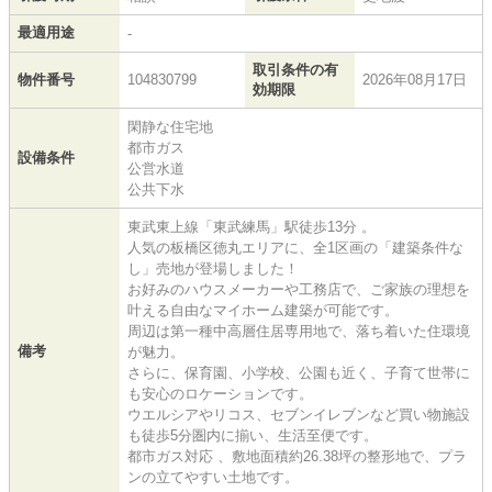
最適用途
-
取引条件の有
物件番号
104830799
2026年08月17日
効期限
閑静な住宅地
都市ガス
設備条件
公営水道
公共下水
東武東上線「東武練馬」駅徒歩13分 。
人気の板橋区徳丸エリアに、全1区画の「建築条件な
し」売地が登場しました！
お好みのハウスメーカーや工務店で、ご家族の理想を
叶える自由なマイホーム建築が可能です。
周辺は第一種中高層住居専用地で、落ち着いた住環境
備考
が魅力。
さらに、保育園、小学校、公園も近く、子育て世帯に
も安心のロケーションです。
ウエルシアやリコス、セブンイレブンなど買い物施設
も徒歩5分圏内に揃い、生活至便です。
都市ガス対応 、敷地面積約26.38坪の整形地で、プラ
ンの立てやすい土地です。