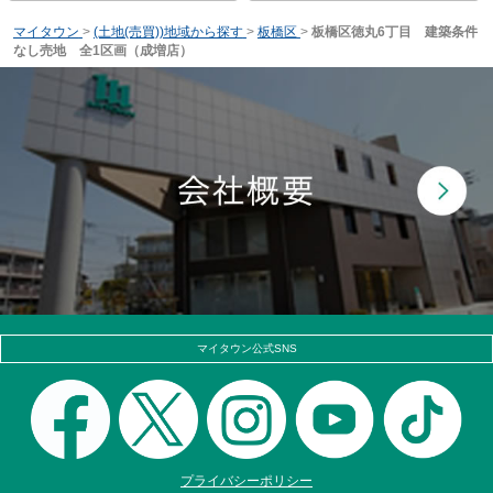
マイタウン
>
(土地(売買))地域から探す
>
板橋区
>
板橋区徳丸6丁目 建築条件
なし売地 全1区画（成増店）
マイタウン公式SNS
プライバシーポリシー