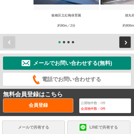
板橋区立紅梅保育園
徳丸
約90m／2分
約806
前
メールでお問い合わせする(無料)
電話でお問い合わせする
無料会員登録はこちら
公開物件数：
0
件
会員登録
会員物件数：
0
件
メールで共有する
LINEで共有する