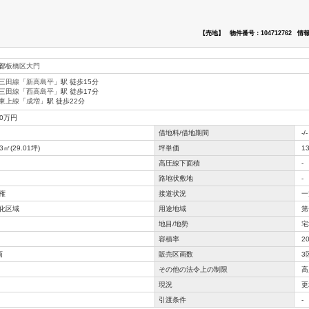
【売地】
物件番号：104712762
情報
都
板橋区
大門
三田線
「
新高島平
」駅 徒歩15分
三田線
「
西高島平
」駅 徒歩17分
東上線
「
成増
」駅 徒歩22分
80万円
借地料/借地期間
-/-
93㎡(29.01坪)
坪単価
1
高圧線下面積
-
路地状敷地
-
権
接道状況
一
化区域
用途地域
第
地目/地勢
宅
容積率
2
画
販売区画数
3
その他の法令上の制限
高
現況
更
引渡条件
-