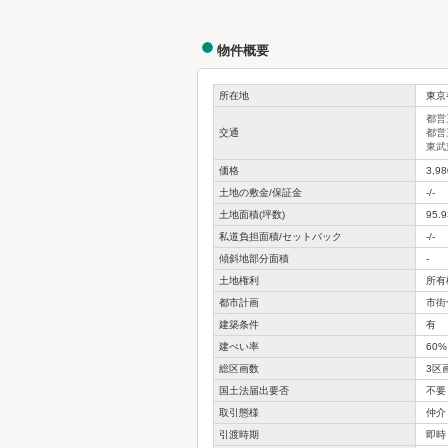
物件概要
所在地
東京
都営
交通
都営
東武
価格
3,9
土地の敷金/保証金
-/-
土地面積(坪数)
95.
私道負担面積/セットバック
-/-
傾斜地部分面積
-
土地権利
所有
都市計画
市街
建築条件
有
建ぺい率
60%
総区画数
3区
国土法届出要否
不要
取引態様
仲介
引渡時期
即時