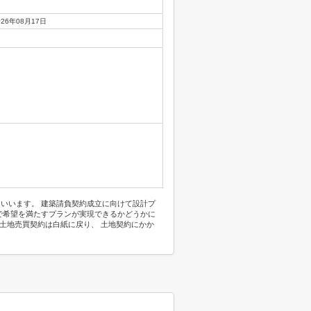
026年08月17日
いいます。 建築請負契約成立に向けて設計プ
で希望を満たすプランが実現できるかどうかに
土地売買契約は白紙に戻り、 土地契約にかか