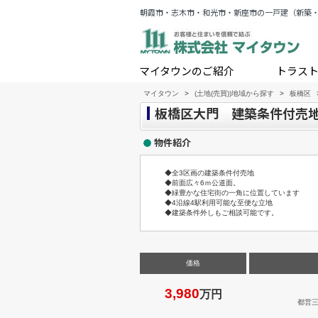
朝霞市・志木市・和光市・新座市の一戸建（新築
マイタウンのご紹介
トラス
マイタウン
>
(土地(売買))地域から探す
>
板橋区
板橋区大門 建築条件付売地
物件紹介
◆全3区画の建築条件付売地
◆前面広々6ｍ公道面。
◆緑豊かな住宅街の一角に位置しています
◆4沿線4駅利用可能な至便な立地
◆建築条件外しもご相談可能です。
価格
3,980
万円
都営