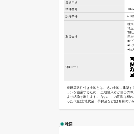
最適用途
-
物件番号
104
閑
設備条件
株式
埼玉
TEL:
取扱会社
国土交
■(
■(
■(
QRコード
※建築条件付き土地とは、その土地に建築す
ランを協議するため、 土地購入者が自己の
より結論を出します。 なお、この期間は概ね
った代金(土地代金、手付金など)は名目のい
地図