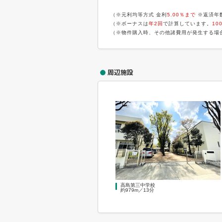
（※元利均等方式 金利
5.00％まで
※返済年
（※ボーナスは
年2回
で計算しています。
10
（※物件購入時、その他諸費用が発生する場
周辺施設
高島第三中学校
約979m／13分