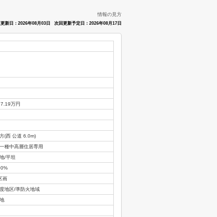
情報の見方
更新日：2026年08月03日
次回更新予定日：2026年08月17日
37.19万円
方(西 公道 6.0m)
一種中高層住居専用
地/平坦
00%
区画
度地区/準防火地域
地