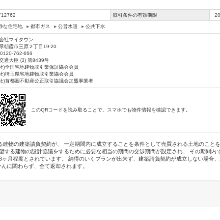
712762
取引条件の有効期限
2
静な住宅地
都市ガス
公営水道
公共下水
会社マイタウン
県朝霞市三原２丁目19-20
0120-762-666
通大臣 (3) 第8439号
公社)全国宅地建物取引業保証協会会員
公社)埼玉県宅地建物取引業協会会員
公社)首都圏不動産公正取引協議会加盟事業者
このQRコードを読み取ることで、スマホでも物件情報を確認できます。
る建物の建築請負契約が、 一定期間内に成立することを条件として売買される土地のことを
希望する建物の設計協議をするために必要な相当の期間の交渉期間が設定され、 その期間内
3ヶ月程度とされています。 納得のいくプランが出来ず、建築請負契約が成立しない場合、
かんに関わらず、全て返却されます。