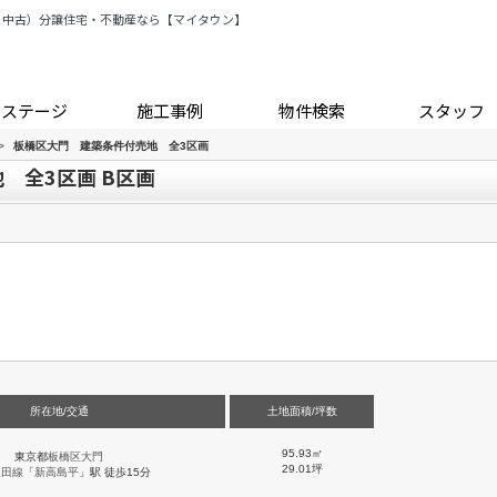
・中古）分譲住宅・不動産なら【マイタウン】
トステージ
施工事例
物件検索
スタッフ
>
板橋区大門 建築条件付売地 全3区画
 全3区画 B区画
所在地/交通
土地面積/坪数
95.93㎡
東京都
板橋区
大門
29.01坪
三田線
「
新高島平
」駅 徒歩15分