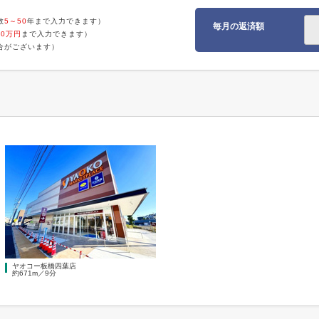
数
5～50
年まで入力できます）
毎月の返済額
00万円
まで入力できます）
合がございます）
ヤオコー板橋四葉店
約671m／9分