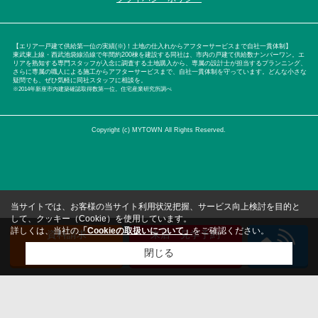
【エリア一戸建て供給第一位の実績(※)！土地の仕入れからアフターサービスまで自社一貫体制】
東武東上線・西武池袋線沿線で年間約200棟を建設する同社は、市内の戸建て供給数ナンバーワン。エ
リアを熟知する専門スタッフが入念に調査する土地購入から、専属の設計士が担当するプランニング、
さらに専属の職人による施工からアフターサービスまで、自社一貫体制を守っています。どんな小さな
疑問でも、ぜひ気軽に同社スタッフに相談を。
※2014年新座市内建築確認取得数第一位。住宅産業研究所調べ
Copyright (c) MYTOWN All Rights Reserved.
当サイトでは、お客様の当サイト利用状況把握、サービス向上検討を目的と
して、クッキー（Cookie）を使用しています。
詳しくは、当社の
「Cookieの取扱いについて」
をご確認ください。
資料請求
来店・見学予約
（無料）
（無料）
閉じる