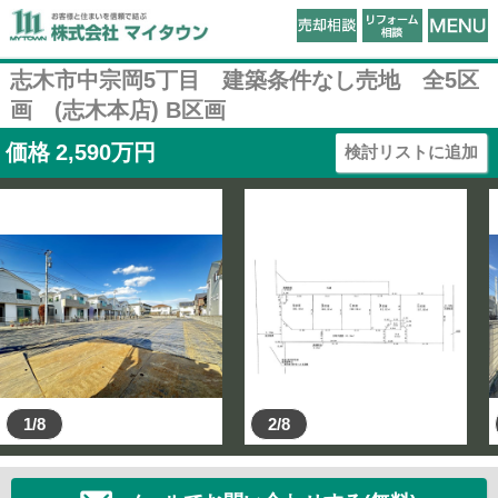
志木市中宗岡5丁目 建築条件なし売地 全5区
画 (志木本店) B区画
価格
2,590
万円
検討リストに追加
1/8
2/8