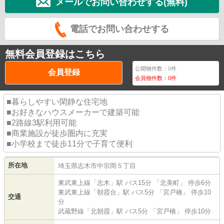
メールでお問い合わせする(無料)
電話でお問い合わせする
無料会員登録はこちら
公開物件数：
0
件
会員登録
会員物件数：
0
件
■暮らしやすい閑静な住宅地
■お好きなハウスメーカーで建築可能
■2路線3駅利用可能
■商業施設が徒歩圏内に充実
■小学校まで徒歩11分で子育て便利
所在地
埼玉県
志木市
中宗岡
５丁目
東武東上線
「
志木
」駅 バス15分 「北美町」 停歩6分
東武東上線
「
朝霞台
」駅 バス5分 「宮戸橋」 停歩10
交通
分
武蔵野線
「
北朝霞
」駅 バス5分 「宮戸橋」 停歩10分