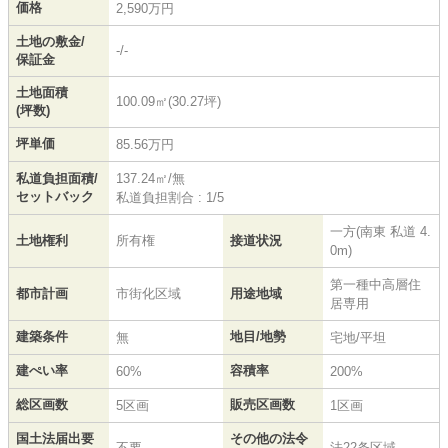
価格
2,590万円
土地の敷金/
-/-
保証金
土地面積
100.09㎡(30.27坪)
(坪数)
坪単価
85.56万円
私道負担面積/
137.24㎡/無
セットバック
私道負担割合 : 1/5
一方(南東 私道 4.
土地権利
所有権
接道状況
0m)
第一種中高層住
都市計画
市街化区域
用途地域
居専用
建築条件
地目/地勢
無
宅地/平坦
建ぺい率
容積率
60%
200%
総区画数
販売区画数
5区画
1区画
国土法届出要
その他の法令
不要
法22条区域