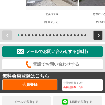
北美保育園
志木市い
約500m／7分
約850
前
メールでお問い合わせする(無料)
電話でお問い合わせする
無料会員登録はこちら
公開物件数：
0
件
会員登録
会員物件数：
0
件
メールで共有する
LINEで共有する