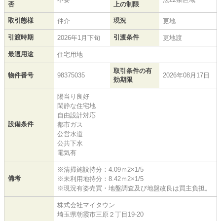
否
上の制限
取引態様
現況
仲介
更地
引渡時期
引渡条件
2026年1月下旬
更地渡
最適用途
住宅用地
取引条件の有
物件番号
98375035
2026年08月17日
効期限
陽当り良好
閑静な住宅地
自由設計対応
設備条件
都市ガス
公営水道
公共下水
電気有
※清掃施設持分：4.09ｍ2×1/5
備考
※未利用地持分：8.42ｍ2×1/5
※現況有姿売買・地盤調査及び地盤改良は買主負担。
株式会社マイタウン
埼玉県朝霞市三原２丁目19-20