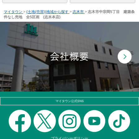
マイタウン
>
(土地(売買))地域から探す
>
志木市
>
志木市中宗岡5丁目 建築条
件なし売地 全5区画 (志木本店)
マイタウン公式SNS
プライバシーポリシー