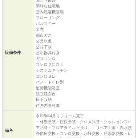
陽当り良好
閑静な住宅地
室内洗濯機置場
フローリング
バルコニー
出窓
都市ガス
公営水道
公共下水
設備条件
照明器具付き
ガスコンロ
コンロ２口以上
システムキッチン
コンロ３口
バス・トイレ別
追焚機能浴室
独立洗面台
床下収納
住戸内覧可能
令和8年4月リフォーム完了
・外壁塗装・屋根塗装・クロス張替・クッションフロ
ア貼替・フロアタイル上張り、・リペア工事・温水洗
備考
浄便座交換・コンロ交換・水栓交換・給湯器交換・レ