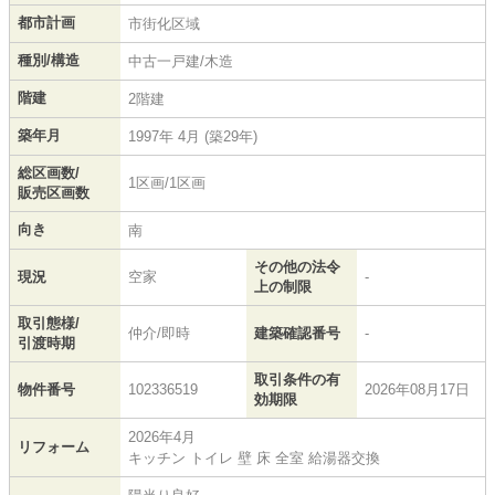
都市計画
市街化区域
種別/構造
中古一戸建/木造
階建
2階建
築年月
1997年 4月 (築29年)
総区画数/
1区画/1区画
販売区画数
向き
南
その他の法令
現況
空家
-
上の制限
取引態様/
仲介/即時
建築確認番号
-
引渡時期
取引条件の有
物件番号
102336519
2026年08月17日
効期限
2026年4月
リフォーム
キッチン トイレ 壁 床 全室 給湯器交換