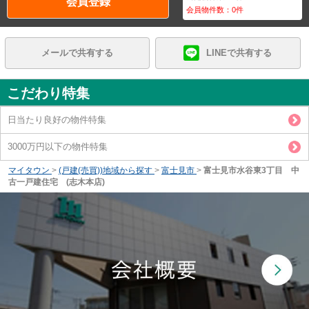
会員登録
会員物件数：
0
件
メールで共有する
LINEで共有する
こだわり特集
日当たり良好の物件特集
3000万円以下の物件特集
マイタウン
>
(戸建(売買))地域から探す
>
富士見市
>
富士見市水谷東3丁目 中
古一戸建住宅 (志木本店)