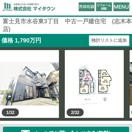
富士見市水谷東3丁目 中古一戸建住宅 (志木本
店)
価格
1,790
万円
検討リストに追加
1/32
2/32