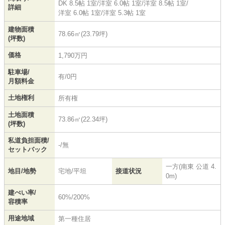
DK 8.5帖 1室
/
洋室 6.0帖 1室
/
洋室 8.5帖 1室
/
詳細
洋室 6.0帖 1室
/
洋室 5.3帖 1室
建物面積
78.66㎡(23.79坪)
(坪数)
価格
1,790万円
駐車場/
有/0円
月額料金
土地権利
所有権
土地面積
73.86㎡(22.34坪)
(坪数)
私道負担面積/
-/無
セットバック
一方(南東 公道 4.
地目/地勢
宅地/平坦
接道状況
0m)
建ぺい率/
60%/200%
容積率
用途地域
第一種住居