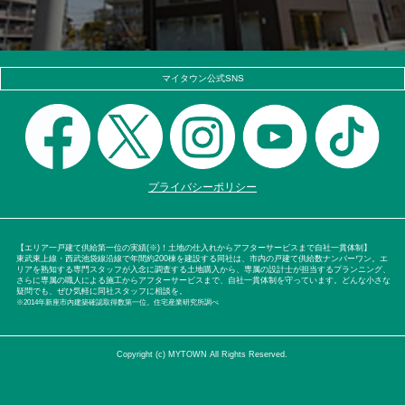
マイタウン公式SNS
プライバシーポリシー
【エリア一戸建て供給第一位の実績(※)！土地の仕入れからアフターサービスまで自社一貫体制】
東武東上線・西武池袋線沿線で年間約200棟を建設する同社は、市内の戸建て供給数ナンバーワン。エ
リアを熟知する専門スタッフが入念に調査する土地購入から、専属の設計士が担当するプランニング、
さらに専属の職人による施工からアフターサービスまで、自社一貫体制を守っています。どんな小さな
疑問でも、ぜひ気軽に同社スタッフに相談を。
※2014年新座市内建築確認取得数第一位。住宅産業研究所調べ
Copyright (c) MYTOWN All Rights Reserved.