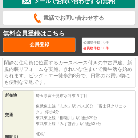
メールでお問い合わせする(無料)
電話でお問い合わせする
無料会員登録はこちら
公開物件数：
0
件
会員登録
会員物件数：
0
件
閑静な住宅街に位置するカースペース付きの中古戸建。新
規内装リフォームを実施。きれいな住まいで新生活を始め
られます。ビッグ・エー徒歩約8分で、日常のお買い物に
も便利な立地です。
所在地
埼玉県
富士見市
水谷東
３丁目
東武東上線
「
志木
」駅 バス10分 「富士見クリニッ
ク」 停歩4分
交通
東武東上線
「
柳瀬川
」駅 徒歩29分
東武東上線
「
みずほ台
」駅 徒歩37分
4DK/
間取り/