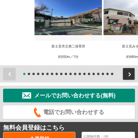
富士見市立第二保育所
富士見み
約550m／7分
約880
前
メールでお問い合わせする(無料)
電話でお問い合わせする
無料会員登録はこちら
公開物件数：
0
件