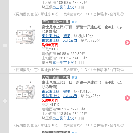
土地面積:
108.68㎡ / 32.87坪
埼玉県
富士見市
上沢
１丁目
《長期優良住宅》駅徒歩10分！収納豊富な4LDK！全棟駐車2台可能◎
売買｜新築一戸建
新築
富士見市上沢1丁目 新築一戸建住宅 全4棟 (ふ
じみ野店)
東武東上線
「
鶴瀬
」駅 徒歩10分
東武東上線
「
ふじみ野
」駅 徒歩25分
5,490万円
間取:
4LDK
建物面積:
96.88㎡ / 29.30坪
土地面積:
138.62㎡ / 41.93坪
埼玉県
富士見市
上沢
１丁目
《長期優良住宅》駅徒歩10分！収納豊富な4LDK！全棟駐車2台可能◎
売買｜新築一戸建
新築
富士見市上沢1丁目 新築一戸建住宅 全4棟 (ふ
じみ野店)
東武東上線
「
鶴瀬
」駅 徒歩10分
東武東上線
「
ふじみ野
」駅 徒歩25分
5,890万円
間取:
4LDK
建物面積:
98.53㎡ / 29.80坪
土地面積:
113.89㎡ / 34.45坪
埼玉県
富士見市
上沢
１丁目
《長期優良住宅》駅徒歩10分！収納豊富な4LDK！全棟駐車2台可能◎
売買｜新築一戸建
新築