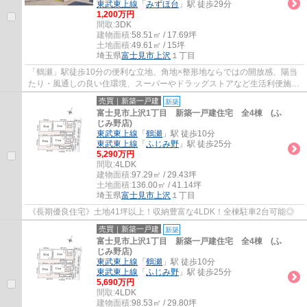
東武東上線
「
みずほ台
」駅 徒歩29分
1,200万円
間取:
3DK
建物面積:
58.51㎡ / 17.69坪
土地面積:
49.61㎡ / 15坪
埼玉県
富士見市
上沢
１丁目
「鶴瀬」駅徒歩10分の便利な立地、角地×整形地ならではの開放感、陽当
たり・風通しの良い住環境、スーパーやドラッグストアなど生活利便施設
が充実、現況を活かしたリフォームにも、建...
売買｜新築一戸建
新築
富士見市上沢1丁目 新築一戸建住宅 全4棟 (ふ
じみ野店)
東武東上線
「
鶴瀬
」駅 徒歩10分
東武東上線
「
ふじみ野
」駅 徒歩25分
5,290万円
間取:
4LDK
建物面積:
97.29㎡ / 29.43坪
土地面積:
136.00㎡ / 41.14坪
埼玉県
富士見市
上沢
１丁目
《長期優良住宅》土地41坪以上！収納豊富な4LDK！全棟駐車2台可能◎
売買｜新築一戸建
新築
富士見市上沢1丁目 新築一戸建住宅 全4棟 (ふ
じみ野店)
東武東上線
「
鶴瀬
」駅 徒歩10分
東武東上線
「
ふじみ野
」駅 徒歩25分
5,690万円
間取:
4LDK
建物面積:
98.53㎡ / 29.80坪