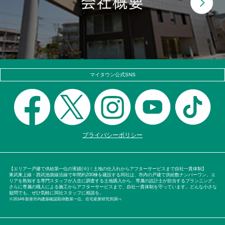
マイタウン公式SNS
プライバシーポリシー
【エリア一戸建て供給第一位の実績(※)！土地の仕入れからアフターサービスまで自社一貫体制】
東武東上線・西武池袋線沿線で年間約200棟を建設する同社は、市内の戸建て供給数ナンバーワン。エ
リアを熟知する専門スタッフが入念に調査する土地購入から、専属の設計士が担当するプランニング、
さらに専属の職人による施工からアフターサービスまで、自社一貫体制を守っています。どんな小さな
疑問でも、ぜひ気軽に同社スタッフに相談を。
※2014年新座市内建築確認取得数第一位。住宅産業研究所調べ