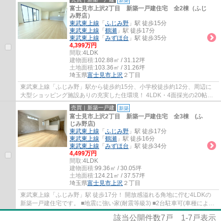
富士見市上沢2丁目 新築一戸建住宅 全2棟（ふじ
み野店）
東武東上線
「
ふじみ野
」駅 徒歩15分
東武東上線
「
鶴瀬
」駅 徒歩17分
東武東上線
「
みずほ台
」駅 徒歩35分
4,399万円
間取:
4LDK
建物面積:
102.88㎡ / 31.12坪
土地面積:
103.36㎡ / 31.26坪
埼玉県
富士見市
上沢
２丁目
東武東上線「ふじみ野」駅から徒歩約15分、小学校徒歩約12分、周辺に
大型ショッピング施設ありの充実した住環境！ 4LDK・4面採光の20帖以
上LDK！ ◆スーパー徒歩約8分 ◆4LDK+WIC付 ◆駐...
売買｜新築一戸建
新築
富士見市上沢2丁目 新築一戸建住宅 全3棟 (ふ
じみ野店)
東武東上線
「
ふじみ野
」駅 徒歩17分
東武東上線
「
鶴瀬
」駅 徒歩16分
東武東上線
「
みずほ台
」駅 徒歩34分
4,499万円
間取:
4LDK
建物面積:
99.36㎡ / 30.05坪
土地面積:
124.21㎡ / 37.57坪
埼玉県
富士見市
上沢
２丁目
東武東上線「ふじみ野」駅 徒歩17分！ 開放感溢れる角地に佇む4LDKの
新築一戸建住宅です。 ■地震に強い家(耐震等級3) ■2台駐車可(車種による)
■家事便利な水回り集中設計 ■LDK16帖+対...
該当公開件数
7
戸
1-7
戸表示