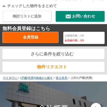
チェックした物件をまとめて
検討リストに追加
お問い合わせ
無料会員登録はこちら
公開物件数：
0
件
会員登録
会員物件数：
0
件
さらに条件を絞り込む
物件リクエスト
マイタウン
>
(戸建(売買))地域から探す
>
富士見市
>
上沢の戸建(売買)