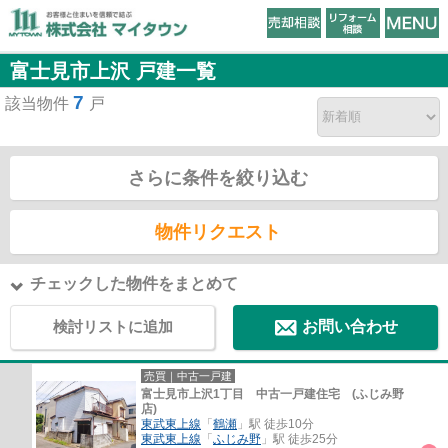
富士見市上沢 戸建一覧
7
該当物件
戸
さらに条件を絞り込む
物件リクエスト
チェックした物件をまとめて
検討リストに追加
お問い合わせ
売買｜中古一戸建
富士見市上沢1丁目 中古一戸建住宅 (ふじみ野
店)
東武東上線
「
鶴瀬
」駅 徒歩10分
東武東上線
「
ふじみ野
」駅 徒歩25分