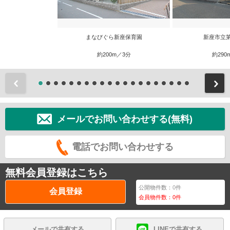
まなびぐら新座保育園
新座市立
約200m／3分
約290
前
メールでお問い合わせする(無料)
電話でお問い合わせする
無料会員登録はこちら
公開物件数：
0
件
会員登録
会員物件数：
0
件
メールで共有する
LINEで共有する