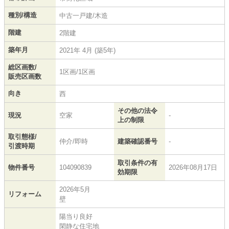
種別/構造
中古一戸建/木造
階建
2階建
築年月
2021年 4月 (築5年)
総区画数/
1区画/1区画
販売区画数
向き
西
その他の法令
現況
空家
-
上の制限
取引態様/
仲介/即時
建築確認番号
-
引渡時期
取引条件の有
物件番号
104090839
2026年08月17日
効期限
2026年5月
リフォーム
壁
陽当り良好
閑静な住宅地