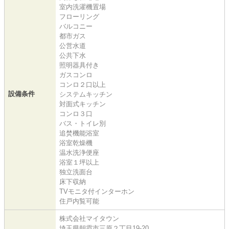
室内洗濯機置場
フローリング
バルコニー
都市ガス
公営水道
公共下水
照明器具付き
ガスコンロ
コンロ２口以上
設備条件
システムキッチン
対面式キッチン
コンロ３口
バス・トイレ別
追焚機能浴室
浴室乾燥機
温水洗浄便座
浴室１坪以上
独立洗面台
床下収納
TVモニタ付インターホン
住戸内覧可能
株式会社マイタウン
埼玉県朝霞市三原２丁目19-20