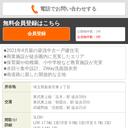
電話でお問い合わせする
無料会員登録はこちら
公開物件数：
0
件
会員登録
会員物件数：
0
件
■2021年4月築の築浅中古一戸建住宅
■商業施設が徒歩圏内に充実したエリア
■保育園や幼稚園、小中学校など教育施設が充実
■水回り集中設計、2Way洗面脱衣所
■南道路に面した開放的な立地
所在地
埼玉県
新座市
東
２丁目
東武東上線
「
志木
」駅 徒歩18分
交通
東武東上線
「
朝霞台
」駅 徒歩20分
武蔵野線
「
北朝霞
」駅 徒歩21分
3LDK/
間取り/
LDK 17.5帖 1室
/
洋室 9.0帖 1室
/
洋室 6.7帖 1室
/
詳細