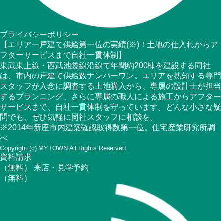
プライバシーポリシー
【エリア一戸建て供給第一位の実績(※)！土地の仕入れからア
フターサービスまで自社一貫体制】
東武東上線・西武池袋線沿線で年間約200棟を建設する同社
は、市内の戸建て供給数ナンバーワン。エリアを熟知する専門
スタッフが入念に調査する土地購入から、専属の設計士が担当
するプランニング、さらに専属の職人による施工からアフター
サービスまで、自社一貫体制を守っています。どんな小さな疑
問でも、ぜひ気軽に同社スタッフに相談を。
※2014年新座市内建築確認取得数第一位。住宅産業研究所調
べ
Copyright (c) MYTOWN All Rights Reserved.
資料請求
（無料）
来店・見学予約
（無料）