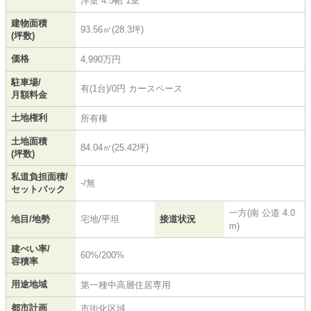
洋室 4.5帖 1室
建物面積
93.56㎡(28.3坪)
(坪数)
価格
4,990万円
駐車場/
有(1台)/0円 カースペース
月額料金
土地権利
所有権
土地面積
84.04㎡(25.42坪)
(坪数)
私道負担面積/
-/無
セットバック
一方(南 公道 4.0
地目/地勢
宅地/平坦
接道状況
m)
建ぺい率/
60%/200%
容積率
用途地域
第一種中高層住居専用
都市計画
市街化区域