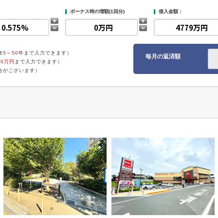
ボーナス時の増額(1回分)
借入金額：
数
5～50
年まで入力できます）
毎月の返済額
00万円
まで入力できます）
合がございます）