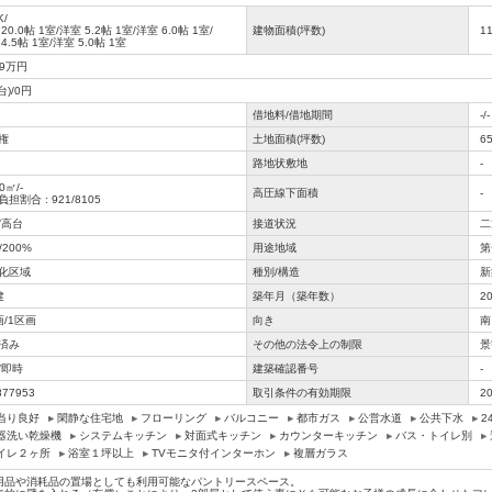
K/
 20.0帖 1室
/
洋室 5.2帖 1室
/
洋室 6.0帖 1室
/
建物面積(坪数)
1
4.5帖 1室
/
洋室 5.0帖 1室
99万円
台)/0円
借地料/借地期間
-/-
権
土地面積(坪数)
6
路地状敷地
-
0㎡/-
高圧線下面積
-
担割合 : 921/8105
/高台
接道状況
二
/200%
用途地域
第
化区域
種別/構造
新
建
築年月（築年数）
2
画/1区画
向き
南
済み
その他の法令上の制限
景
/即時
建築確認番号
-
877953
取引条件の有効期限
2
当り良好
閑静な住宅地
フローリング
バルコニー
都市ガス
公営水道
公共下水
2
器洗い乾燥機
システムキッチン
対面式キッチン
カウンターキッチン
バス・トイレ別
イレ２ヶ所
浴室１坪以上
TVモニタ付インターホン
複層ガラス
用品や消耗品の置場としても利用可能なパントリースペース。