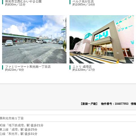
和光市立西むかいやま公園
ベルク光が丘店
約830m／11分
約1085m／14分
ファミリーマート和光南一丁目店
ニトリ 成増店
約423m／6分
約1329m／17分
【新築一戸建】
物件番号：104877953
情報
県
和光市
南
１丁目
町線
「
地下鉄成増
」駅 徒歩21分
東上線
「
成増
」駅 徒歩25分
心線
「
和光市
」駅 徒歩31分