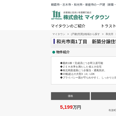
朝霞市・志木市・和光市・新座市の一戸建（新築
マイタウンのご紹介
トラス
マイタウン
>
(戸建(売買))地域から探す
>
和光市
和光市南1丁目 新築分譲住
物件紹介
◆最終1棟！完成済につき即入居可能
◆ＺＥＨ水準を満たした省エネ住宅
◆南北両面道路につき陽当・通風良好。
◆20帖超えの大型3（4）LDK
◆プライバシー面が守られやすく、しっかりと
価格
5,199
万円
有楽