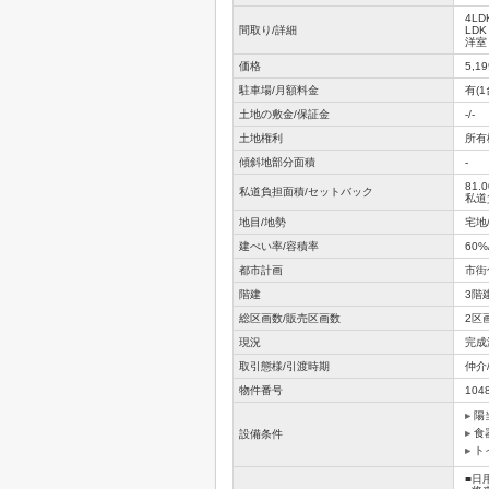
4LD
間取り/詳細
LDK
洋室 
価格
5,1
駐車場/月額料金
有(1
土地の敷金/保証金
-/-
土地権利
所有
傾斜地部分面積
-
81.0
私道負担面積/セットバック
私道負
地目/地勢
宅地
建ぺい率/容積率
60%
都市計画
市街
階建
3階
総区画数/販売区画数
2区
現況
完成
取引態様/引渡時期
仲介
物件番号
104
陽
食
設備条件
ト
■日