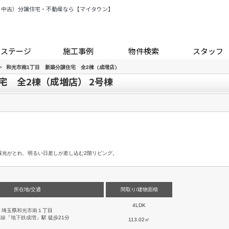
・中古）分譲住宅・不動産なら【マイタウン】
トステージ
施工事例
物件検索
スタッフ
>
和光市南1丁目 新築分譲住宅 全2棟（成増店）
宅 全2棟（成増店） 2号棟
採光がとれ、明るい日差しが差し込む2階リビング。
所在地/交通
間取り/建物面積
4LDK
埼玉県
和光市
南
１丁目
町線
「
地下鉄成増
」駅 徒歩21分
113.02㎡