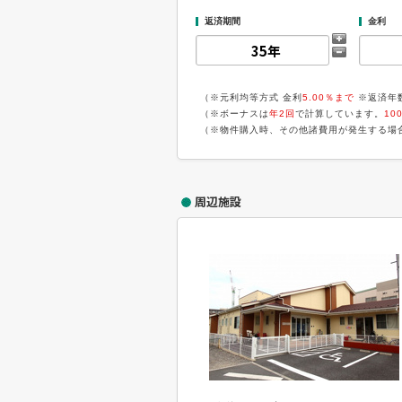
返済期間
金利
（※元利均等方式 金利
5.00％まで
※返済年
（※ボーナスは
年2回
で計算しています。
10
（※物件購入時、その他諸費用が発生する場
周辺施設