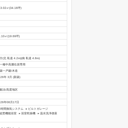
13.02㎡(34.18坪)
5.10㎡(19.69坪)
方(北 私道 4.2m)(南 私道 4.8m)
一種中高層住居専用
築一戸建/木造
026年 3月 (新築)
観法/高度地区
026年08月17日
4時間換気システム
ビルトガレージ
追焚機能浴室
浴室乾燥機
温水洗浄便座