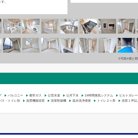
ます。
※写真や図と実
グ
バルコニー
都市ガス
公営水道
公共下水
24時間換気システム
ビルトガレー
バス・トイレ別
追焚機能浴室
浴室乾燥機
温水洗浄便座
トイレ２ヶ所
浴室１坪以