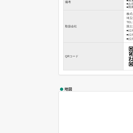
■将
備考
■お
■雨
株式
埼玉
TEL:
取扱会社
国土交
■(
■(
■(
QRコード
地図