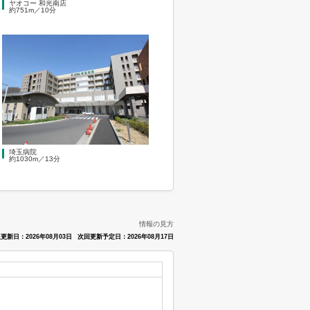
ヤオコー 和光南店
約751m／10分
埼玉病院
約1030m／13分
情報の見方
更新日：2026年08月03日
次回更新予定日：2026年08月17日