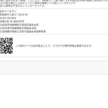
来的に壁を入れる（有償）ことにより、2部屋として使う事に￥も可能なお子様の成長に合わせたフ
出かけ前の身だしなみチェックに便利な鏡面トール型シューズボックス
風から愛車を守るビルトインカースペース。
会社マイタウン
県朝霞市三原２丁目19-20
0120-762-666
通大臣 (3) 第8439号
公社)全国宅地建物取引業保証協会会員
公社)埼玉県宅地建物取引業協会会員
公社)首都圏不動産公正取引協議会加盟事業者
このQRコードを読み取ることで、スマホでも物件情報を確認できます。