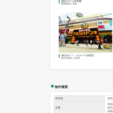
諏訪ひかり保育園
約463m／6分
MEGAドン・キホーテ成増店
約1704m／22分
物件概要
所在地
埼玉
有楽
交通
東武
副都