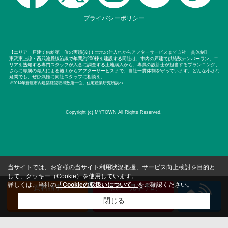
プライバシーポリシー
【エリア一戸建て供給第一位の実績(※)！土地の仕入れからアフターサービスまで自社一貫体制】
東武東上線・西武池袋線沿線で年間約200棟を建設する同社は、市内の戸建て供給数ナンバーワン。エ
リアを熟知する専門スタッフが入念に調査する土地購入から、専属の設計士が担当するプランニング、
さらに専属の職人による施工からアフターサービスまで、自社一貫体制を守っています。どんな小さな
疑問でも、ぜひ気軽に同社スタッフに相談を。
※2014年新座市内建築確認取得数第一位。住宅産業研究所調べ
Copyright (c) MYTOWN All Rights Reserved.
当サイトでは、お客様の当サイト利用状況把握、サービス向上検討を目的と
して、クッキー（Cookie）を使用しています。
詳しくは、当社の
「Cookieの取扱いについて」
をご確認ください。
資料請求
来店・見学予約
（無料）
（無料）
閉じる