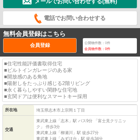
メールでお問い合わせする(無料)
電話でお問い合わせする
無料会員登録はこちら
公開物件数：
0
件
会員登録
会員物件数：
0
件
■住宅性能評価書取得住宅
■ビルトインガレージのある家
■開放感のある角地
■陽射しをたっぷり感じる2階リビング
■永く暮らしやすい閑静な住宅地
■玄関ドアは便利なスマートキー採用
所在地
埼玉県
志木市
上宗岡
１丁目
東武東上線
「
志木
」駅 バス9分 「富士見クリニッ
ク」 停歩3分
交通
東武東上線
「
柳瀬川
」駅 徒歩27分
東武東上線
「
みずほ台
」駅 徒歩34分