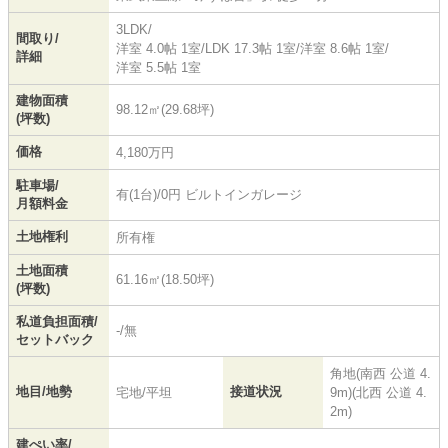
3LDK/
間取り/
洋室 4.0帖 1室
/
LDK 17.3帖 1室
/
洋室 8.6帖 1室
/
詳細
洋室 5.5帖 1室
建物面積
98.12㎡(29.68坪)
(坪数)
価格
4,180万円
駐車場/
有(1台)/0円 ビルトインガレージ
月額料金
土地権利
所有権
土地面積
61.16㎡(18.50坪)
(坪数)
私道負担面積/
-/無
セットバック
角地(南西 公道 4.
地目/地勢
接道状況
宅地/平坦
9m)(北西 公道 4.
2m)
建ぺい率/