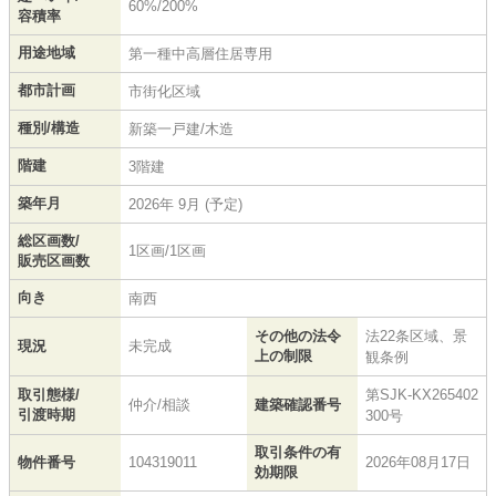
60%/200%
容積率
用途地域
第一種中高層住居専用
都市計画
市街化区域
種別/構造
新築一戸建/木造
階建
3階建
築年月
2026年 9月 (予定)
総区画数/
1区画/1区画
販売区画数
向き
南西
その他の法令
法22条区域、景
現況
未完成
上の制限
観条例
取引態様/
第SJK-KX265402
仲介/相談
建築確認番号
引渡時期
300号
取引条件の有
物件番号
104319011
2026年08月17日
効期限