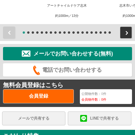
アートチャイルドケア志木
志木市い
約1000m／13分
約1000
前
メールでお問い合わせする(無料)
電話でお問い合わせする
無料会員登録はこちら
公開物件数：
0
件
会員登録
会員物件数：
0
件
メールで共有する
LINEで共有する