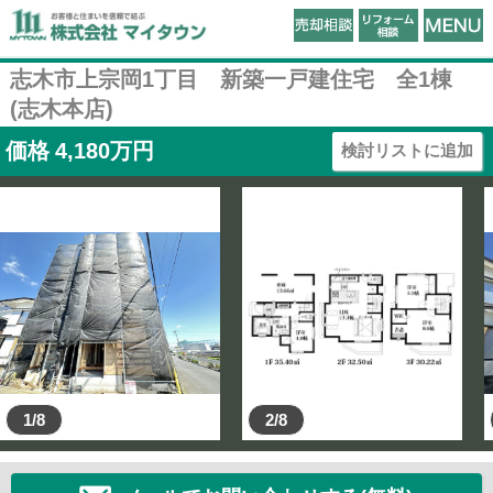
志木市上宗岡1丁目 新築一戸建住宅 全1棟
(志木本店)
価格
4,180
万円
検討リストに追加
1/8
2/8