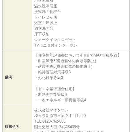
浴室乾燥機
温水洗浄便座
洗髪洗面化粧台
トイレ２ヶ所
浴室１坪以上
独立洗面台
床下収納
ウォークインクロゼット
TVモニタ付インターホン
【住宅性能評価書において4項目でMAX等級取得】
・耐震等級3(構造躯体の倒壊等防止)
・耐震等級3(構造躯体の損傷防止)
・維持管理対策等級3
備考
・劣化対策等級3
【省エネ基準適合住宅】
・断熱等性能等級4
・一次エネルギー消費量等級4
株式会社マイタウン
埼玉県朝霞市三原２丁目19-20
TEL:0120-762-666
取扱会社
国土交通大臣 (3) 第8439号