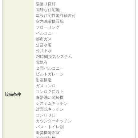
陽当り良好
閑静な住宅地
建設住宅性能評価書付
室内洗濯機置場
フローリング
バルコニー
都市ガス
公営水道
公共下水
24時間換気システム
電気有
２面バルコニー
ビルトガレージ
耐震構造
ガスコンロ
コンロ２口以上
設備条件
食器洗い乾燥機
システムキッチン
対面式キッチン
コンロ３口
カウンターキッチン
バス・トイレ別
追焚機能浴室