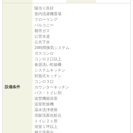
陽当り良好
室内洗濯機置場
フローリング
バルコニー
都市ガス
公営水道
公共下水
24時間換気システム
ガスコンロ
コンロ２口以上
食器洗い乾燥機
システムキッチン
対面式キッチン
コンロ３口
設備条件
カウンターキッチン
バス・トイレ別
追焚機能浴室
浴室乾燥機
温水洗浄便座
洗髪洗面化粧台
トイレ２ヶ所
浴室１坪以上
独立洗面台