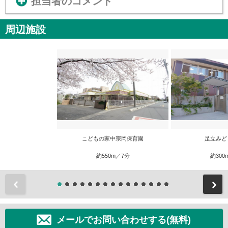
担当者のコメント
周辺施設
こどもの家中宗岡保育園
足立みど
約550m／7分
約300
前
メールでお問い合わせする(無料)