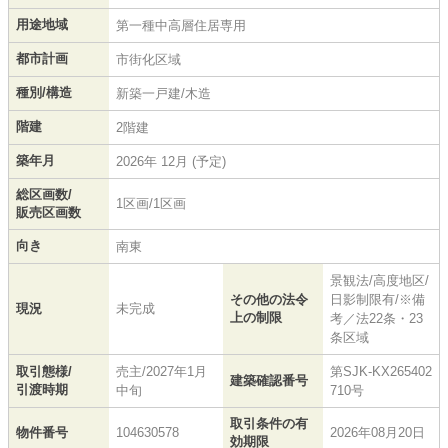
用途地域
第一種中高層住居専用
都市計画
市街化区域
種別/構造
新築一戸建/木造
階建
2階建
築年月
2026年 12月 (予定)
総区画数/
1区画/1区画
販売区画数
向き
南東
景観法/高度地区/
その他の法令
日影制限有/※備
現況
未完成
上の制限
考／法22条・23
条区域
取引態様/
売主/2027年1月
第SJK-KX265402
建築確認番号
引渡時期
中旬
710号
取引条件の有
物件番号
104630578
2026年08月20日
効期限