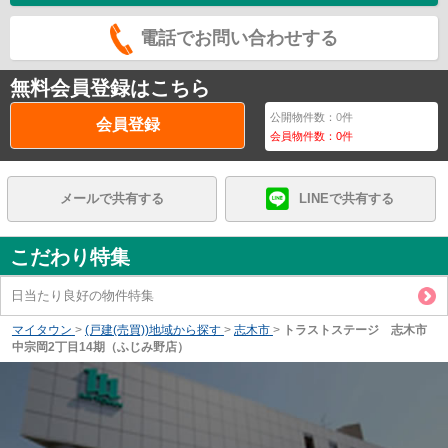
電話でお問い合わせする
無料会員登録はこちら
公開物件数：
0
件
会員登録
会員物件数：
0
件
メールで共有する
LINEで共有する
こだわり特集
日当たり良好の物件特集
マイタウン
>
(戸建(売買))地域から探す
>
志木市
>
トラストステージ 志木市
中宗岡2丁目14期（ふじみ野店）