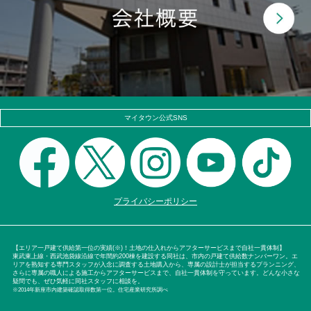
マイタウン公式SNS
プライバシーポリシー
【エリア一戸建て供給第一位の実績(※)！土地の仕入れからアフターサービスまで自社一貫体制】
東武東上線・西武池袋線沿線で年間約200棟を建設する同社は、市内の戸建て供給数ナンバーワン。エ
リアを熟知する専門スタッフが入念に調査する土地購入から、専属の設計士が担当するプランニング、
さらに専属の職人による施工からアフターサービスまで、自社一貫体制を守っています。どんな小さな
疑問でも、ぜひ気軽に同社スタッフに相談を。
※2014年新座市内建築確認取得数第一位。住宅産業研究所調べ