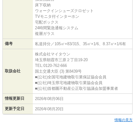
床下収納
ウォークインシューズクロゼット
TVモニタ付インターホン
宅配ボックス
24時間緊急通報システム
複層ガラス
備考
私道持分／105㎡×83/315、35㎡×1/6、8.37㎡×1/6有
株式会社マイタウン
埼玉県朝霞市三原２丁目19-20
TEL:0120-762-666
取扱会社
国土交通大臣 (3) 第8439号
■(公社)全国宅地建物取引業保証協会会員
■(公社)埼玉県宅地建物取引業協会会員
■(公社)首都圏不動産公正取引協議会加盟事業者
情報更新日
2026年08月06日
更新予定日
2026年08月20日
情報の見方