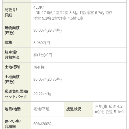
4LDK/
間取り/
LDK 17.6帖 1室
/
和室 3.5帖 1室
/
洋室 6.7帖 1室
/
詳細
洋室 5.1帖 1室
/
洋室 4.5帖 1室
建物面積
98.33㎡(29.74坪)
(坪数)
価格
3,980万円
駐車場/
有(1台)/0円
月額料金
土地権利
所有権
土地面積
95.05㎡(28.75坪)
(坪数)
私道負担面積/
29.22㎡/無
セットバック
角地(東 私道 4.2
地目/地勢
宅地/平坦
接道状況
m)(北 公道 5.1m)
建ぺい率/
60%/200%
容積率