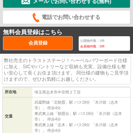
メールでお問い合わせする(無料)
電話でお問い合わせする
無料会員登録はこちら
公開物件数：
0
件
会員登録
会員物件数：
0
件
弊社売主のトラストステージ！ヘーベルパワーボード仕様
に加え、SICやパントリーなど収納も充実。設備仕様も整
い安心して長くお住ま頂けます。 同仕様の建物もご見学頂
けますので、ぜひお気軽にお越しください。
所在地
埼玉県
志木市
中宗岡
２丁目
武蔵野線
「
北朝霞
」駅 バス19分 「氷川前（志木
市）」 停歩4分
東武東上線
「
朝霞台
」駅 バス19分 「氷川前（志木
交通
市）」 停歩4分
東武東上線
「
志木
」駅 バス19分 「氷川前（志木
市）」 停歩4分