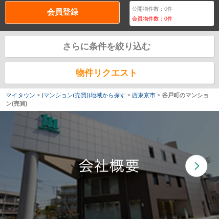
公開物件数：
0
件
会員登録
会員物件数：
0
件
さらに条件を絞り込む
物件リクエスト
マイタウン
>
(マンション(売買))地域から探す
>
西東京市
>
谷戸町のマンショ
ン(売買)