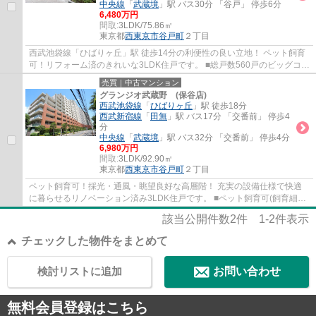
中央線
「
武蔵境
」駅 バス30分 「谷戸」 停歩6分
6,480万円
間取:
3LDK/75.86㎡
東京都
西東京市
谷戸町
２丁目
西武池袋線「ひばりヶ丘」駅 徒歩14分の利便性の良い立地！ ペット飼育
可！リフォーム済のきれいな3LDK住戸です。 ■総戸数560戸のビッグコミ
ュニティ ■オートロック・宅配ボックス付 ...
売買｜中古マンション
グランジオ武蔵野 (保谷店)
西武池袋線
「
ひばりヶ丘
」駅 徒歩18分
西武新宿線
「
田無
」駅 バス17分 「交番前」 停歩4
分
中央線
「
武蔵境
」駅 バス32分 「交番前」 停歩4分
6,980万円
間取:
3LDK/92.90㎡
東京都
西東京市
谷戸町
２丁目
ペット飼育可！採光・通風・眺望良好な高層階！ 充実の設備仕様で快適
に暮らせるリノベーション済み3LDK住戸です。 ■ペット飼育可(飼育細則
有) ■2026年4月リノベーション完了 ■LDK18....
該当公開件数
2
件
1-2
件表示
チェックした物件をまとめて
検討リストに追加
お問い合わせ
無料会員登録はこちら