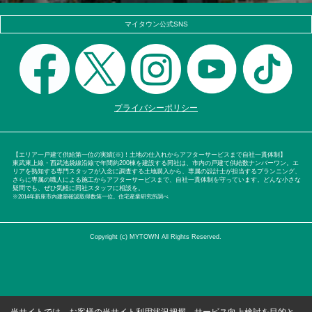
マイタウン公式SNS
プライバシーポリシー
【エリア一戸建て供給第一位の実績(※)！土地の仕入れからアフターサービスまで自社一貫体制】
東武東上線・西武池袋線沿線で年間約200棟を建設する同社は、市内の戸建て供給数ナンバーワン。エ
リアを熟知する専門スタッフが入念に調査する土地購入から、専属の設計士が担当するプランニング、
さらに専属の職人による施工からアフターサービスまで、自社一貫体制を守っています。どんな小さな
疑問でも、ぜひ気軽に同社スタッフに相談を。
※2014年新座市内建築確認取得数第一位。住宅産業研究所調べ
Copyright (c) MYTOWN All Rights Reserved.