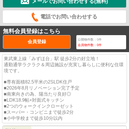
メールでお問い合わせする(無料)
電話でお問い合わせする
無料会員登録はこちら
公開物件数：
0
件
会員登録
会員物件数：
0
件
東武東上線「みずほ台」駅 徒歩2分の好立地！
通勤通学ラクラク＆周辺施設が充実し暮らしに便利な住環
境です。
■専有面積82.5平米の2SLDK住戸
■2026年8月リノベーション完了予定
■南東向きの為、陽当たり良好◎
■LDK18.9帖+対面式キッチン
■2つのウォークインクローゼット
■スーパー・コンビニまで徒歩2分
■小中学校まで徒歩10分以内