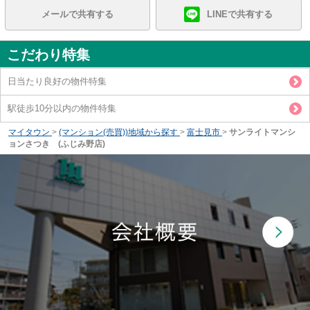
メールで共有する
LINEで共有する
こだわり特集
日当たり良好の物件特集
駅徒歩10分以内の物件特集
マイタウン
>
(マンション(売買))地域から探す
>
富士見市
>
サンライトマンシ
ョンさつき (ふじみ野店)