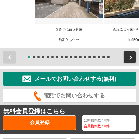
西みずほ台保育園
認定こども園Kids
約310m／4分
約450
前
メールでお問い合わせする(無料)
電話でお問い合わせする
無料会員登録はこちら
公開物件数：
0
件
会員登録
会員物件数：
0
件