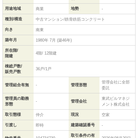
用途地域
地勢
商業
-
種別/構造
中古マンション/鉄骨鉄筋コンクリート
向き
南東
築年月
1980年 7月 (築46年)
所在階/
4階/ 12階建
階建
棟総戸数/
36戸/1戸
販売戸数
管理会社に全部
管理組合有無
-
管理形態
委託
管理員の勤務
東武ビルマネジ
-
管理会社
形態
メント株式会社
取引態様
現況
仲介
空家
引渡し
建築確認番号
即時
-
取引条件の有