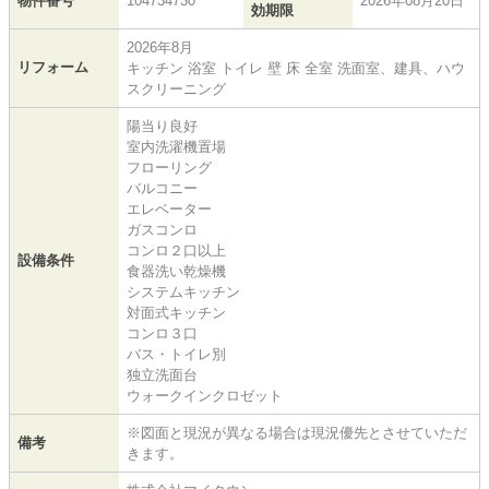
物件番号
104734730
2026年08月20日
効期限
2026年8月
リフォーム
キッチン 浴室 トイレ 壁 床 全室 洗面室、建具、ハウ
スクリーニング
陽当り良好
室内洗濯機置場
フローリング
バルコニー
エレベーター
ガスコンロ
コンロ２口以上
設備条件
食器洗い乾燥機
システムキッチン
対面式キッチン
コンロ３口
バス・トイレ別
独立洗面台
ウォークインクロゼット
※図面と現況が異なる場合は現況優先とさせていただ
備考
きます。