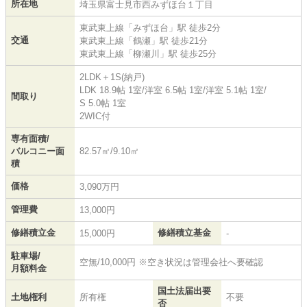
所在地
埼玉県
富士見市
西みずほ台
１丁目
東武東上線
「
みずほ台
」駅 徒歩2分
交通
東武東上線
「
鶴瀬
」駅 徒歩21分
東武東上線
「
柳瀬川
」駅 徒歩25分
2LDK＋1S(納戸)
LDK 18.9帖 1室
/
洋室 6.5帖 1室
/
洋室 5.1帖 1室
/
間取り
S 5.0帖 1室
2WIC付
専有面積/
バルコニー面
82.57㎡/9.10㎡
積
価格
3,090万円
管理費
13,000円
修繕積立金
修繕積立基金
15,000円
-
駐車場/
空無/10,000円 ※空き状況は管理会社へ要確認
月額料金
国土法届出要
土地権利
所有権
不要
否