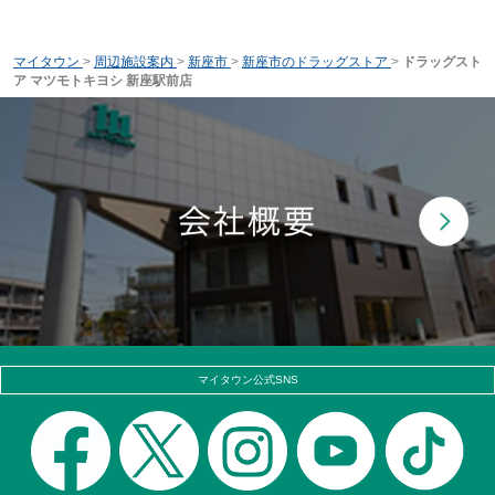
マイタウン
>
周辺施設案内
>
新座市
>
新座市のドラッグストア
>
ドラッグスト
ア マツモトキヨシ 新座駅前店
マイタウン公式SNS