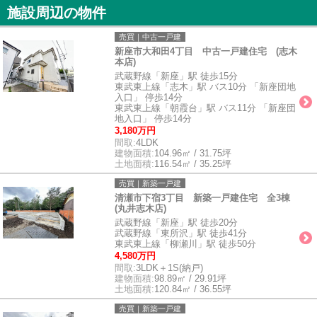
施設周辺の物件
売買｜中古一戸建
新座市大和田4丁目 中古一戸建住宅 (志木
本店)
武蔵野線「新座」駅 徒歩15分
東武東上線「志木」駅 バス10分 「新座団地
入口」 停歩14分
東武東上線「朝霞台」駅 バス11分 「新座団
地入口」 停歩14分
3,180万円
間取:
4LDK
建物面積:
104.96㎡ / 31.75坪
土地面積:
116.54㎡ / 35.25坪
売買｜新築一戸建
清瀬市下宿3丁目 新築一戸建住宅 全3棟
(丸井志木店)
武蔵野線「新座」駅 徒歩20分
武蔵野線「東所沢」駅 徒歩41分
東武東上線「柳瀬川」駅 徒歩50分
4,580万円
間取:
3LDK＋1S(納戸)
建物面積:
98.89㎡ / 29.91坪
土地面積:
120.84㎡ / 36.55坪
売買｜新築一戸建