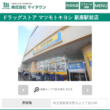
ドラッグストア マツモトキヨシ 新座駅前店
前
次
画像タップで拡大表示【
1
/1】
所在地
埼玉県新座市野火止５丁目2-60