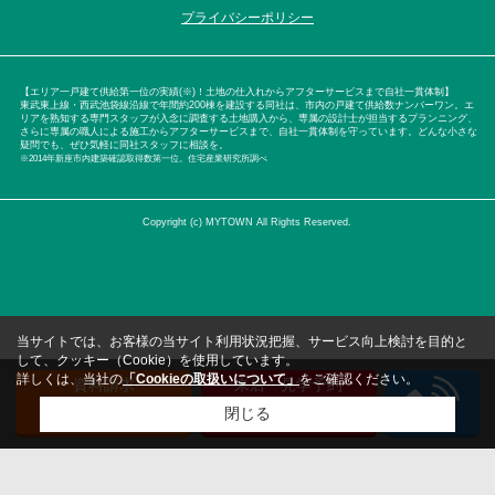
プライバシーポリシー
【エリア一戸建て供給第一位の実績(※)！土地の仕入れからアフターサービスまで自社一貫体制】
東武東上線・西武池袋線沿線で年間約200棟を建設する同社は、市内の戸建て供給数ナンバーワン。エ
リアを熟知する専門スタッフが入念に調査する土地購入から、専属の設計士が担当するプランニング、
さらに専属の職人による施工からアフターサービスまで、自社一貫体制を守っています。どんな小さな
疑問でも、ぜひ気軽に同社スタッフに相談を。
※2014年新座市内建築確認取得数第一位。住宅産業研究所調べ
Copyright (c) MYTOWN All Rights Reserved.
当サイトでは、お客様の当サイト利用状況把握、サービス向上検討を目的と
して、クッキー（Cookie）を使用しています。
詳しくは、当社の
「Cookieの取扱いについて」
をご確認ください。
資料請求
来店・見学予約
（無料）
（無料）
閉じる