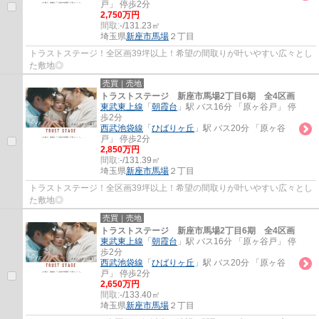
戸」 停歩2分
2,750万円
間取:
-/131.23㎡
埼玉県
新座市
馬場
２丁目
トラストステージ！全区画39坪以上！希望の間取りが叶いやすい広々とし
た敷地◎
売買｜売地
トラストステージ 新座市馬場2丁目6期 全4区画
東武東上線
「
朝霞台
」駅 バス16分 「原ヶ谷戸」 停
歩2分
西武池袋線
「
ひばりヶ丘
」駅 バス20分 「原ヶ谷
戸」 停歩2分
2,850万円
間取:
-/131.39㎡
埼玉県
新座市
馬場
２丁目
トラストステージ！全区画39坪以上！希望の間取りが叶いやすい広々とし
た敷地◎
売買｜売地
トラストステージ 新座市馬場2丁目6期 全4区画
東武東上線
「
朝霞台
」駅 バス16分 「原ヶ谷戸」 停
歩2分
西武池袋線
「
ひばりヶ丘
」駅 バス20分 「原ヶ谷
戸」 停歩2分
2,650万円
間取:
-/133.40㎡
埼玉県
新座市
馬場
２丁目