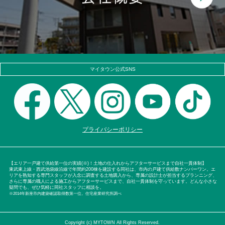
マイタウン公式SNS
プライバシーポリシー
【エリア一戸建て供給第一位の実績(※)！土地の仕入れからアフターサービスまで自社一貫体制】
東武東上線・西武池袋線沿線で年間約200棟を建設する同社は、市内の戸建て供給数ナンバーワン。エ
リアを熟知する専門スタッフが入念に調査する土地購入から、専属の設計士が担当するプランニング、
さらに専属の職人による施工からアフターサービスまで、自社一貫体制を守っています。どんな小さな
疑問でも、ぜひ気軽に同社スタッフに相談を。
※2014年新座市内建築確認取得数第一位。住宅産業研究所調べ
Copyright (c) MYTOWN All Rights Reserved.