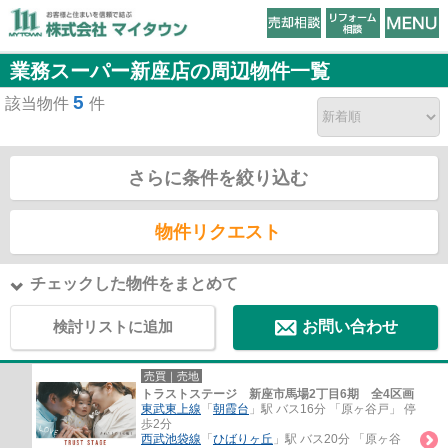
業務スーパー新座店の周辺物件一覧
5
該当物件
件
さらに条件を絞り込む
物件リクエスト
チェックした物件をまとめて
検討リストに追加
お問い合わせ
売買｜売地
トラストステージ 新座市馬場2丁目6期 全4区画
東武東上線
「
朝霞台
」駅 バス16分 「原ヶ谷戸」 停
歩2分
西武池袋線
「
ひばりヶ丘
」駅 バス20分 「原ヶ谷