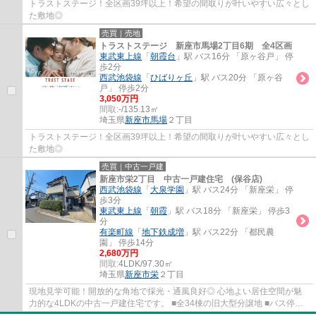
トラストステージ！全区画39坪以上！希望の間取りが叶いやすい広々とし
た敷地◎
売買｜売地
トラストステージ 新座市馬場2丁目6期 全4区画
東武東上線
「
朝霞台
」駅 バス16分 「原ヶ谷戸」 停
歩2分
西武池袋線
「
ひばりヶ丘
」駅 バス20分 「原ヶ谷
戸」 停歩2分
3,050万円
間取:
-/135.13㎡
埼玉県
新座市
馬場
２丁目
トラストステージ！全区画39坪以上！希望の間取りが叶いやすい広々とし
た敷地◎
売買｜中古一戸建
新座市栄2丁目 中古一戸建住宅 (保谷店)
西武池袋線
「
大泉学園
」駅 バス24分 「新座栄」 停
歩3分
東武東上線
「
朝霞
」駅 バス18分 「新座栄」 停歩3
分
有楽町線
「
地下鉄成増
」駅 バス22分 「都民農
園」 停歩14分
2,680万円
間取:
4LDK/97.30㎡
埼玉県
新座市
栄
２丁目
現地見学可能！開放的な角地で採光・通風良好◎ 心地よい居住空間が魅
力的な4LDKの中古一戸建住宅です。 ■全34棟の旧大型分譲地 ■バス停ま
で徒歩3分の為、雨の日の通勤通学が便利 ■3面...