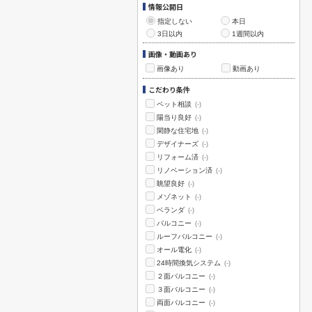
情報公開日
指定しない
本日
3日以内
1週間以内
画像・動画あり
画像あり
動画あり
こだわり条件
ペット相談
(-)
陽当り良好
(-)
閑静な住宅地
(-)
デザイナーズ
(-)
リフォーム済
(-)
リノベーション済
(-)
眺望良好
(-)
メゾネット
(-)
ベランダ
(-)
バルコニー
(-)
ルーフバルコニー
(-)
オール電化
(-)
24時間換気システム
(-)
２面バルコニー
(-)
３面バルコニー
(-)
両面バルコニー
(-)