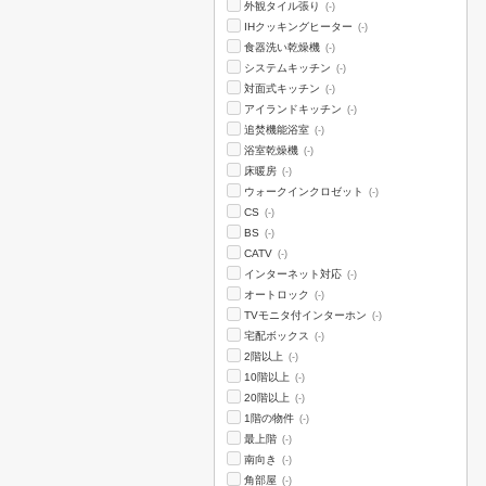
外観タイル張り
(-)
IHクッキングヒーター
(-)
食器洗い乾燥機
(-)
システムキッチン
(-)
対面式キッチン
(-)
アイランドキッチン
(-)
追焚機能浴室
(-)
浴室乾燥機
(-)
床暖房
(-)
ウォークインクロゼット
(-)
CS
(-)
BS
(-)
CATV
(-)
インターネット対応
(-)
オートロック
(-)
TVモニタ付インターホン
(-)
宅配ボックス
(-)
2階以上
(-)
10階以上
(-)
20階以上
(-)
1階の物件
(-)
最上階
(-)
南向き
(-)
角部屋
(-)