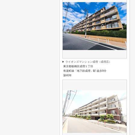
ライオンズマンション成増（成増店）
東京都板橋区成増１丁目
有楽町線「地下鉄成増」駅 徒歩9分
築40年