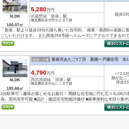
5,280
万円
徒歩19
3LDK
武蔵野線
「
新座
」駅
埼玉県
新座市
野火止
３丁目
100.07㎡
「新座」駅より徒歩19分の落ち着いた住宅街。 南東・南西6ｍ道路に
ごしいただけます。 また国道254号線へスムーズにアクセスできるので車
新座市あたご3丁目 新築一戸建住宅 全1
新築一戸建
4,790
万円
バス13
旭が丘二
西武池袋線
「
清瀬
」駅
4LDK
停歩2
埼玉県
新座市
あたご
３丁目
195.66㎡
2台駐車可！趣味が楽しめるお庭付！ 閑静な住宅地に佇む広々4LDKの
為、室内見学可能 ■設計・建設住宅性能評価付 ■家事便利な水回り集中設計 ■