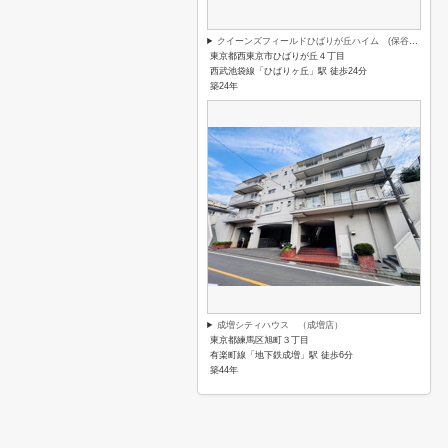
クイーンズフィールドひばりが丘ハイム (保谷店)
東京都西東京市ひばりが丘４丁目
西武池袋線「ひばりヶ丘」駅 徒歩24分
築24年
成増シティハウス （成増店）
東京都練馬区旭町３丁目
有楽町線「地下鉄成増」駅 徒歩6分
築44年