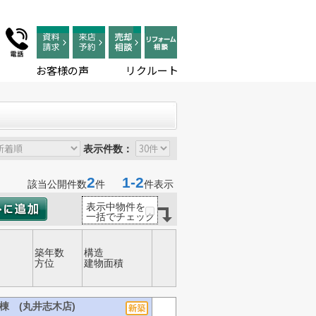
お客様の声
リクルート
表示件数：
2
1-2
該当公開件数
件
件表示
表示中物件を
一括でチェック
築年数
構造
方位
建物面積
棟 (丸井志木店)