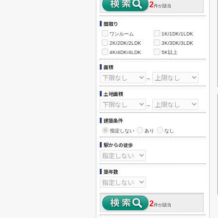
2
件が該当
間取り
ワンルーム
1K/1DK/1LDK
2K/2DK/2LDK
3K/3DK/3LDK
4K/4DK/4LDK
5K以上
面積
～
土地面積
～
建築条件
指定しない
あり
なし
駅からの徒歩
築年数
2
件が該当