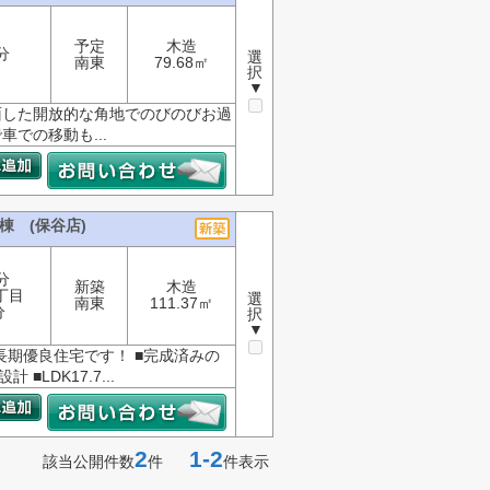
予定
木造
分
選
南東
79.68㎡
択
▼
面した開放的な角地でのびのびお過
での移動も...
棟 (保谷店)
分
新築
木造
丁目
選
南東
111.37㎡
分
択
▼
長期優良住宅です！ ■完成済みの
LDK17.7...
2
1-2
該当公開件数
件
件表示