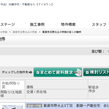
・中古）分譲住宅・不動産なら【マイタウン】
トステージ
施工事例
物件検索
スタッフ
小学校
>
新座市立野火止小学校
>
新座市立野火止小学校の近くの物件
物件
並び順：
外観
/
間取り
図
価格
駅徒歩
停歩
交通 / 所在地
間取り/土地面
積
新座市野火止3丁目 新築一戸建住宅 全1
新築一戸建