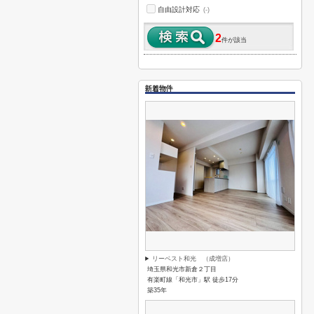
自由設計対応
(-)
2
件が該当
新着物件
リーベスト和光 （成増店）
埼玉県和光市新倉２丁目
有楽町線「和光市」駅 徒歩17分
築35年