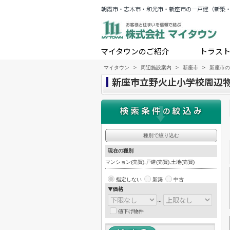
朝霞市・志木市・和光市・新座市の一戸建（新築
マイタウンのご紹介
トラス
マイタウン
>
周辺施設案内
>
新座市
>
新座市の
新座市立野火止小学校周辺
種別で絞り込む
現在の種別
マンション(売買),戸建(売買),土地(売買)
指定しない
新築
中古
▼価格
～
値下げ物件