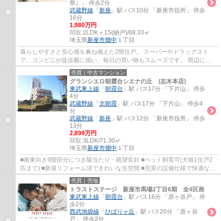
県）」 停歩2分
武蔵野線
「
新座
」駅 バス10分 「新座市役所」 停歩
16分
1,980万円
間取:
2LDK＋1S(納戸)/68.33㎡
埼玉県
新座市
畑中
１丁目
暮らしやすさと安心感を兼ね備えた2階住戸。 スーパーやドラッグスト
ア、コンビニが徒歩圏に揃い、毎日の買い物もスムーズです。 周辺には
公園や教育施設も点在し、子育て世帯にも暮ら...
売買｜中古マンション
グランシエロ朝霞台シエナの丘 (志木本店)
東武東上線
「
朝霞台
」駅 バス17分 「下片山」 停歩
4分
武蔵野線
「
北朝霞
」駅 バス17分 「下片山」 停歩4
分
武蔵野線
「
新座
」駅 バス12分 「新座市役所」 停歩
13分
2,899万円
間取:
3LDK/71.30㎡
埼玉県
新座市
畑中
１丁目
■南東向き9階部分につき陽当たり・眺望良好 ■ペット飼育可(犬猫1住戸2
匹まで) ■新規リフォーム済できれいな住空間 ■充実の設備仕様で快適な暮
らしをサポート ■買い物に便利な住環境
売買｜売地
トラストステージ 新座市馬場2丁目6期 全4区画
東武東上線
「
朝霞台
」駅 バス16分 「原ヶ谷戸」 停
歩2分
西武池袋線
「
ひばりヶ丘
」駅 バス20分 「原ヶ谷
戸」 停歩2分