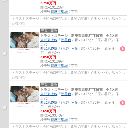
2,750万円
間取:
-/131.23㎡
埼玉県
新座市
馬場
２丁目
トラストステージ！全区画39坪以上！希望の間取りが叶いやすい広々とし
た敷地◎
売買｜売地
トラストステージ 新座市馬場2丁目6期 全4区画
東武東上線
「
朝霞台
」駅 バス16分 「原ヶ谷戸」 停
歩2分
西武池袋線
「
ひばりヶ丘
」駅 バス20分 「原ヶ谷
戸」 停歩2分
2,850万円
間取:
-/131.39㎡
埼玉県
新座市
馬場
２丁目
トラストステージ！全区画39坪以上！希望の間取りが叶いやすい広々とし
た敷地◎
売買｜売地
トラストステージ 新座市馬場2丁目6期 全4区画
東武東上線
「
朝霞台
」駅 バス16分 「原ヶ谷戸」 停
歩2分
西武池袋線
「
ひばりヶ丘
」駅 バス20分 「原ヶ谷
戸」 停歩2分
2,650万円
間取:
-/133.40㎡
埼玉県
新座市
馬場
２丁目
トラストステージ！全区画39坪以上！希望の間取りが叶いやすい広々とし