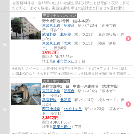
全区画34坪超！全15邸の住まいが誕生 防犯対策にも効果的！夜間に玄関
灯が灯る「あかり協定」実施分譲地 専任の設計士と打合せを重ね理想を
カタチにするフリープラン 土地の仕入れから...
売買｜中古マンション
野火止団地1号棟 (志木本店)
東武東上線
「
朝霞台
」駅 バス23分 「新座市役
所」 停歩9分
武蔵野線
「
北朝霞
」駅 バス23分 「新座市役所」 停
歩9分
東武東上線
「
志木
」駅 バス15分 「陣屋（新座
市）」 停歩6分
1,690万円
間取:
3LDK/75.86㎡
埼玉県
新座市
野火止
１丁目
■新規リノベーション物件(令和8年4月中旬完了予定) ■ファミリーに嬉し
い3LDKのゆとりある住空間 ■5階部分につき眺望良好 ■南西向きで陽当た
り、通風良好 ■3面バルコニーで開放感良好
売買｜中古一戸建
新座市畑中1丁目 中古一戸建住宅 (志木本店)
東武東上線
「
朝霞台
」駅 バス14分 「榎木ガー
ド」 停歩2分
武蔵野線
「
北朝霞
」駅 バス14分 「榎木ガード」 停
歩2分
西武池袋線
「
ひばりヶ丘
」駅 バス23分 「榎木ガー
ド」 停歩1分
2,380万円
間取:
4DK/81.56㎡
埼玉県
新座市
畑中
１丁目