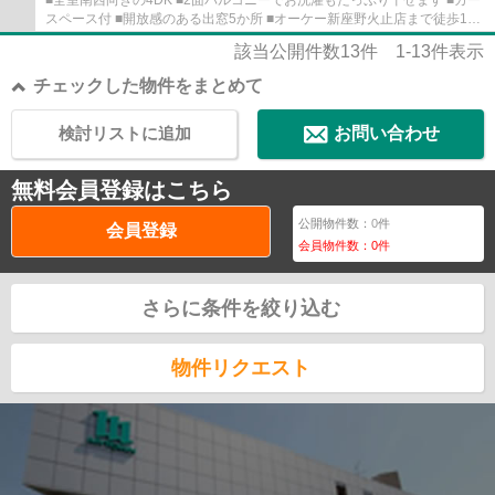
■全室南西向きの4DK ■2面バルコニーでお洗濯もたっぷり干せます ■カー
スペース付 ■開放感のある出窓5か所 ■オーケー新座野火止店まで徒歩10
分
該当公開件数
13
件
1-13
件表示
チェックした物件をまとめて
検討リストに追加
お問い合わせ
無料会員登録はこちら
公開物件数：
0
件
会員登録
会員物件数：
0
件
さらに条件を絞り込む
物件リクエスト