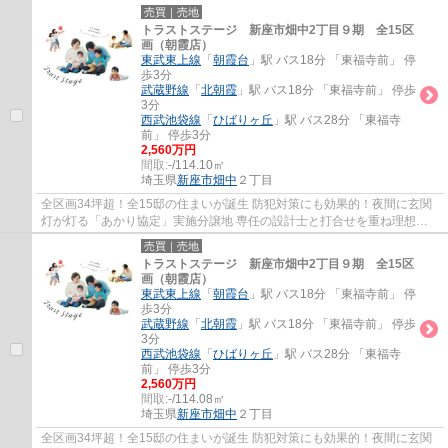
カタチにするフリープラン 土地の仕入れから...
売買｜売地
トラストステージ 新座市畑中2丁目９期 全15区
画（朝霞店）
東武東上線
「
朝霞台
」駅 バス18分 「東福寺前」 停
歩3分
武蔵野線
「
北朝霞
」駅 バス18分 「東福寺前」 停歩
3分
西武池袋線
「
ひばりヶ丘
」駅 バス28分 「東福寺
前」 停歩3分
2,560万円
間取:
-/114.10㎡
埼玉県
新座市
畑中
２丁目
全区画34坪超！全15邸の住まいが誕生 防犯対策にも効果的！夜間に玄関
灯が灯る「あかり協定」実施分譲地 専任の設計士と打合せを重ね理想を
カタチにするフリープラン 土地の仕入れから...
売買｜売地
トラストステージ 新座市畑中2丁目９期 全15区
画（朝霞店）
東武東上線
「
朝霞台
」駅 バス18分 「東福寺前」 停
歩3分
武蔵野線
「
北朝霞
」駅 バス18分 「東福寺前」 停歩
3分
西武池袋線
「
ひばりヶ丘
」駅 バス28分 「東福寺
前」 停歩3分
2,560万円
間取:
-/114.08㎡
埼玉県
新座市
畑中
２丁目
全区画34坪超！全15邸の住まいが誕生 防犯対策にも効果的！夜間に玄関