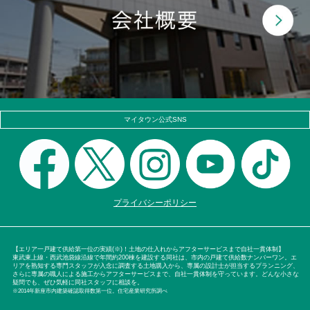
マイタウン公式SNS
プライバシーポリシー
【エリア一戸建て供給第一位の実績(※)！土地の仕入れからアフターサービスまで自社一貫体制】
東武東上線・西武池袋線沿線で年間約200棟を建設する同社は、市内の戸建て供給数ナンバーワン。エ
リアを熟知する専門スタッフが入念に調査する土地購入から、専属の設計士が担当するプランニング、
さらに専属の職人による施工からアフターサービスまで、自社一貫体制を守っています。どんな小さな
疑問でも、ぜひ気軽に同社スタッフに相談を。
※2014年新座市内建築確認取得数第一位。住宅産業研究所調べ