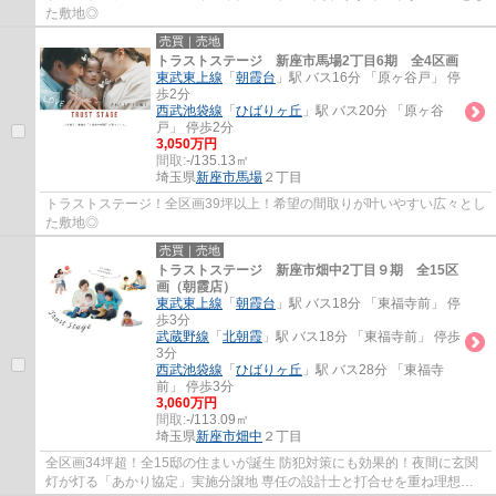
た敷地◎
売買｜売地
トラストステージ 新座市馬場2丁目6期 全4区画
東武東上線
「
朝霞台
」駅 バス16分 「原ヶ谷戸」 停
歩2分
西武池袋線
「
ひばりヶ丘
」駅 バス20分 「原ヶ谷
戸」 停歩2分
3,050万円
間取:
-/135.13㎡
埼玉県
新座市
馬場
２丁目
トラストステージ！全区画39坪以上！希望の間取りが叶いやすい広々とし
た敷地◎
売買｜売地
トラストステージ 新座市畑中2丁目９期 全15区
画（朝霞店）
東武東上線
「
朝霞台
」駅 バス18分 「東福寺前」 停
歩3分
武蔵野線
「
北朝霞
」駅 バス18分 「東福寺前」 停歩
3分
西武池袋線
「
ひばりヶ丘
」駅 バス28分 「東福寺
前」 停歩3分
3,060万円
間取:
-/113.09㎡
埼玉県
新座市
畑中
２丁目
全区画34坪超！全15邸の住まいが誕生 防犯対策にも効果的！夜間に玄関
灯が灯る「あかり協定」実施分譲地 専任の設計士と打合せを重ね理想を