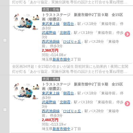
灯が灯る「あかり協定」実施分譲地 専任の設計士と打合せを重ね理想を
カタチにするフリープラン 土地の仕入れから...
売買｜売地
トラストステージ 新座市畑中2丁目９期 全15区
画（朝霞店）
東武東上線
「
朝霞台
」駅 バス18分 「東福寺前」 停
歩3分
武蔵野線
「
北朝霞
」駅 バス18分 「東福寺前」 停歩
3分
西武池袋線
「
ひばりヶ丘
」駅 バス28分 「東福寺
前」 停歩3分
2,360万円
間取:
-/114.08㎡
埼玉県
新座市
畑中
２丁目
全区画34坪超！全15邸の住まいが誕生 防犯対策にも効果的！夜間に玄関
灯が灯る「あかり協定」実施分譲地 専任の設計士と打合せを重ね理想を
カタチにするフリープラン 土地の仕入れから...
売買｜売地
トラストステージ 新座市畑中2丁目９期 全15区
画（朝霞店）
東武東上線
「
朝霞台
」駅 バス18分 「東福寺前」 停
歩3分
武蔵野線
「
北朝霞
」駅 バス18分 「東福寺前」 停歩
3分
西武池袋線
「
ひばりヶ丘
」駅 バス28分 「東福寺
前」 停歩3分
2,460万円
間取:
-/113.19㎡
埼玉県
新座市
畑中
２丁目