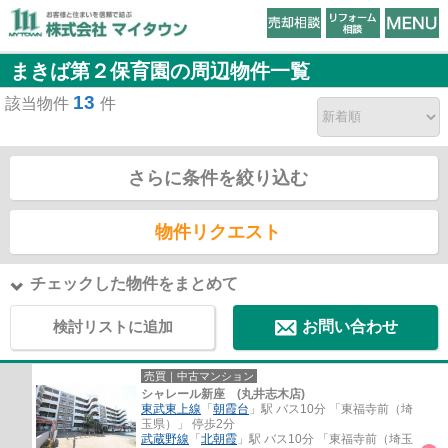
まきば第２保育園の周辺物件一覧
13
該当物件
件
さらに条件を絞り込む
物件リクエスト
チェックした物件をまとめて
検討リストに追加
お問い合わせ
売買｜中古マンション
シャレール新座 (丸井志木店)
東武東上線
「
朝霞台
」駅 バス10分 「東福寺前（埼
玉県）」 停歩2分
武蔵野線
「
北朝霞
」駅 バス10分 「東福寺前（埼玉