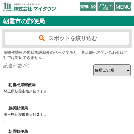
朝霞市の郵便局
スポットを絞り込む
※物件情報の周辺施設紹介のページであり、各店舗への問い合わせは当
社では対応できません。
該当件数
7
件
朝霞根岸郵便局
埼玉県朝霞市根岸台３丁目
-
膝折郵便局
埼玉県朝霞市膝折町２丁目
-
朝霞郵便局