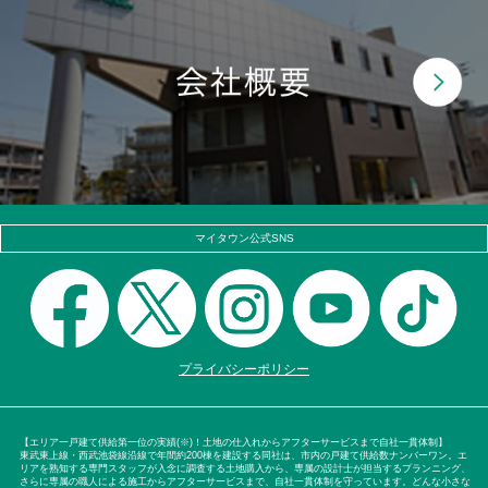
マイタウン公式SNS
プライバシーポリシー
【エリア一戸建て供給第一位の実績(※)！土地の仕入れからアフターサービスまで自社一貫体制】
東武東上線・西武池袋線沿線で年間約200棟を建設する同社は、市内の戸建て供給数ナンバーワン。エ
リアを熟知する専門スタッフが入念に調査する土地購入から、専属の設計士が担当するプランニング、
さらに専属の職人による施工からアフターサービスまで、自社一貫体制を守っています。どんな小さな