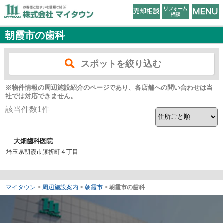
朝霞市の歯科
スポットを絞り込む
※物件情報の周辺施設紹介のページであり、各店舗への問い合わせは当
社では対応できません。
該当件数
1
件
大畑歯科医院
埼玉県朝霞市膝折町４丁目
-
マイタウン
>
周辺施設案内
>
朝霞市
>
朝霞市の歯科