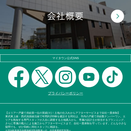
マイタウン公式SNS
プライバシーポリシー
【エリア一戸建て供給第一位の実績(※)！土地の仕入れからアフターサービスまで自社一貫体制】
東武東上線・西武池袋線沿線で年間約200棟を建設する同社は、市内の戸建て供給数ナンバーワン。エ
リアを熟知する専門スタッフが入念に調査する土地購入から、専属の設計士が担当するプランニング、
さらに専属の職人による施工からアフターサービスまで、自社一貫体制を守っています。どんな小さな
疑問でも、ぜひ気軽に同社スタッフに相談を。
※2014年新座市内建築確認取得数第一位。住宅産業研究所調べ