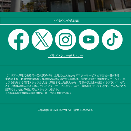
マイタウン公式SNS
プライバシーポリシー
【エリア一戸建て供給第一位の実績(※)！土地の仕入れからアフターサービスまで自社一貫体制】
東武東上線・西武池袋線沿線で年間約200棟を建設する同社は、市内の戸建て供給数ナンバーワン。エ
リアを熟知する専門スタッフが入念に調査する土地購入から、専属の設計士が担当するプランニング、
さらに専属の職人による施工からアフターサービスまで、自社一貫体制を守っています。どんな小さな
疑問でも、ぜひ気軽に同社スタッフに相談を。
※2014年新座市内建築確認取得数第一位。住宅産業研究所調べ
Copyright (c) MYTOWN All Rights Reserved.