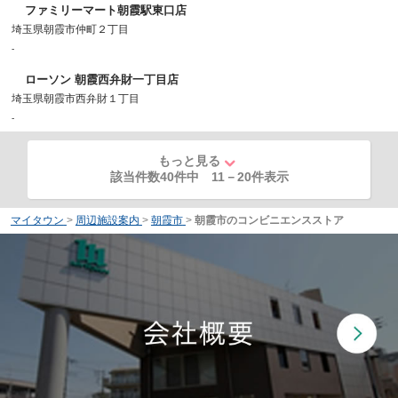
ファミリーマート朝霞駅東口店
埼玉県朝霞市仲町２丁目
-
ローソン 朝霞西弁財一丁目店
埼玉県朝霞市西弁財１丁目
-
もっと見る
該当件数40件中
11
－
20
件表示
マイタウン
>
周辺施設案内
>
朝霞市
>
朝霞市のコンビニエンスストア