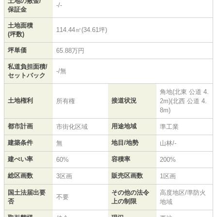
土地の敷金/
-/-
保証金
土地面積
114.44㎡(34.61坪)
(坪数)
坪単価
65.88万円
私道負担面積/
-/無
セットバック
角地(北東 公道 4.
土地権利
接道状況
所有権
2m)(北西 公道 4.
8m)
都市計画
用途地域
市街化区域
準工業
建築条件
地目/地勢
無
山林/-
建ぺい率
容積率
60%
200%
総区画数
販売区画数
3区画
1区画
国土法届出要
その他の法令
高度地区/準防火
不要
否
上の制限
地域