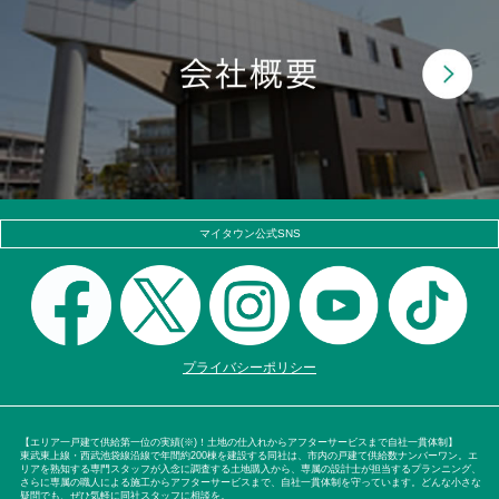
マイタウン公式SNS
プライバシーポリシー
【エリア一戸建て供給第一位の実績(※)！土地の仕入れからアフターサービスまで自社一貫体制】
東武東上線・西武池袋線沿線で年間約200棟を建設する同社は、市内の戸建て供給数ナンバーワン。エ
リアを熟知する専門スタッフが入念に調査する土地購入から、専属の設計士が担当するプランニング、
さらに専属の職人による施工からアフターサービスまで、自社一貫体制を守っています。どんな小さな
疑問でも、ぜひ気軽に同社スタッフに相談を。