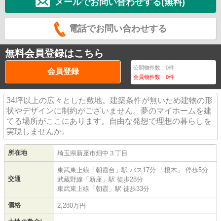
メールでお問い合わせする(無料)
電話でお問い合わせする
無料会員登録はこちら
公開物件数：
0
件
会員登録
会員物件数：
0
件
34坪以上の広々とした敷地。建築条件が無いため建物の形
状やデザインに制約がございません。夢のマイホームを建
てる場所がここにあります。自由な発想で理想の暮らしを
実現しませんか。
所在地
埼玉県
新座市
畑中
３丁目
東武東上線
「
朝霞台
」駅 バス17分 「榎木」 停歩5分
交通
武蔵野線
「
新座
」駅 徒歩28分
東武東上線
「
朝霞
」駅 徒歩33分
価格
2,280万円