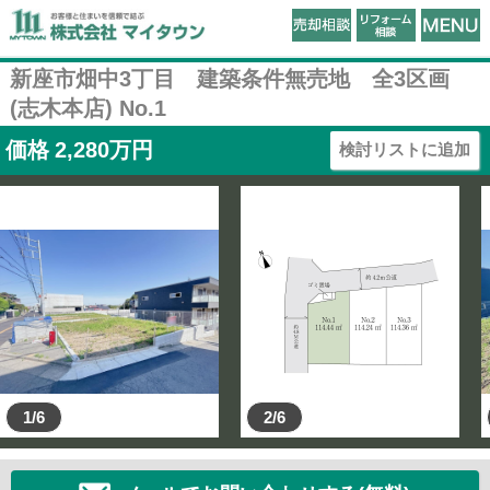
新座市畑中3丁目 建築条件無売地 全3区画
(志木本店) No.1
価格
2,280
万円
検討リストに追加
1/6
2/6