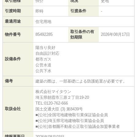
取引態様
現況
仲介
更地
引渡時期
引渡条件
即時
-
最適用途
住宅用地
取引条件の有
物件番号
85492285
2026年08月17日
効期限
陽当り良好
自由設計対応
設備条件
都市ガス
公営水道
公共下水
備考
建築の際は、一部基礎による防護処置が必要です。
株式会社マイタウン
埼玉県朝霞市三原２丁目19-20
TEL:0120-762-666
取扱会社
国土交通大臣 (3) 第8439号
■(公社)全国宅地建物取引業保証協会会員
■(公社)埼玉県宅地建物取引業協会会員
■(公社)首都圏不動産公正取引協議会加盟事業者
情報更新日
2026年08月03日