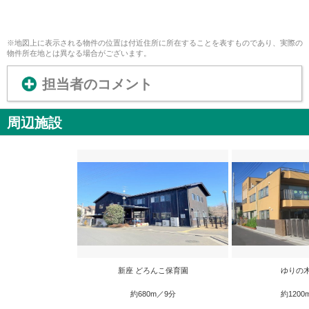
※地図上に表示される物件の位置は付近住所に所在することを表すものであり、実際の
物件所在地とは異なる場合がございます。
担当者のコメント
周辺施設
新座 どろんこ保育園
ゆりの
約680m／9分
約1200