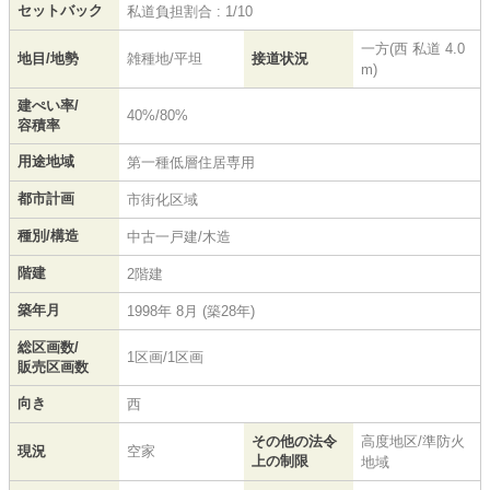
セットバック
私道負担割合 : 1/10
一方(西 私道 4.0
地目/地勢
雑種地/平坦
接道状況
m)
建ぺい率/
40%/80%
容積率
用途地域
第一種低層住居専用
都市計画
市街化区域
種別/構造
中古一戸建/木造
階建
2階建
築年月
1998年 8月 (築28年)
総区画数/
1区画/1区画
販売区画数
向き
西
その他の法令
高度地区/準防火
現況
空家
上の制限
地域