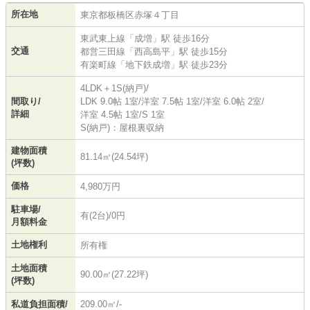
所在地
東京都
板橋区
赤塚
４丁目
東武東上線
「
成増
」駅 徒歩16分
交通
都営三田線
「
西高島平
」駅 徒歩15分
有楽町線
「
地下鉄成増
」駅 徒歩23分
4LDK＋1S(納戸)/
間取り/
LDK 9.0帖 1室
/
洋室 7.5帖 1室
/
洋室 6.0帖 2室
/
詳細
洋室 4.5帖 1室
/
S 1室
S(納戸)：屋根裏収納
建物面積
81.14㎡(24.54坪)
(坪数)
価格
4,980万円
駐車場/
有(2台)/0円
月額料金
土地権利
所有権
土地面積
90.00㎡(27.22坪)
(坪数)
私道負担面積/
209.00㎡/-