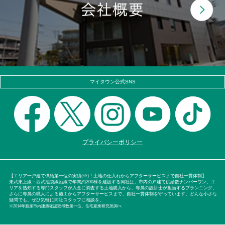
マイタウン公式SNS
プライバシーポリシー
【エリア一戸建て供給第一位の実績(※)！土地の仕入れからアフターサービスまで自社一貫体制】
東武東上線・西武池袋線沿線で年間約200棟を建設する同社は、市内の戸建て供給数ナンバーワン。エ
リアを熟知する専門スタッフが入念に調査する土地購入から、専属の設計士が担当するプランニング、
さらに専属の職人による施工からアフターサービスまで、自社一貫体制を守っています。どんな小さな
疑問でも、ぜひ気軽に同社スタッフに相談を。
※2014年新座市内建築確認取得数第一位。住宅産業研究所調べ