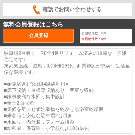
電話でお問い合わせする
無料会員登録はこちら
公開物件数：
0
件
会員登録
会員物件数：
0
件
駐車場2台有り！R8年4月リフォーム済みの綺麗な一戸建
住宅です♪
東武東上線「成増」駅徒歩16分。商業施設が充実し生活至
便な環境です。
■始発駅含む3沿線4路線利用可
■床下収納・屋根裏収納あり、豊富な収納
■家事便利な水回り集中設計
■全室2面採光
■天候を気にせず洗濯物を乾かせる浴室乾燥機
■来客時も安心な駐車場2台付き
■水回り・内外装リフォーム済み
■幼稚園・保育園・小学校徒歩10分圏内