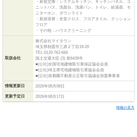
・新規交換：システムキッチン、キッチンパネル、ユ
ニットバス、洗面台、洗濯パン、トイレ、給湯器、モ
ニターホン、ダウンライト
・新規張替：全室クロス、フロアタイル、クッション
フロア
・その他：ハウスクリーニング
株式会社マイタウン
埼玉県朝霞市三原２丁目19-20
TEL:0120-762-666
取扱会社
国土交通大臣 (3) 第8439号
■(公社)全国宅地建物取引業保証協会会員
■(公社)埼玉県宅地建物取引業協会会員
■(公社)首都圏不動産公正取引協議会加盟事業者
情報更新日
2026年08月08日
更新予定日
2026年08月17日
情報の見方