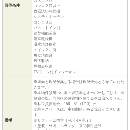
ガスコンロ
設備条件
コンロ２口以上
食器洗い乾燥機
システムキッチン
コンロ３口
バス・トイレ別
追焚機能浴室
浴室乾燥機
温水洗浄便座
トイレ２ヶ所
独立洗面台
床下収納
屋根裏収納
TVモニタ付インターホン
※図面と現況が異なる場合は現況優先とさせていただ
きます。
※本物件は建ぺい率・容積率をオーバーしており、再
建築の際、同規模の建築物を建てる事は出来ません。
※私道負担割合：158＋51（1/10）㎡
※駐車スペースは、車種制限がある場合がございま
す。
備考
※リフォーム内容（R8年4月完了）
・塗装：外装、ベランダ、玄関特殊塗装