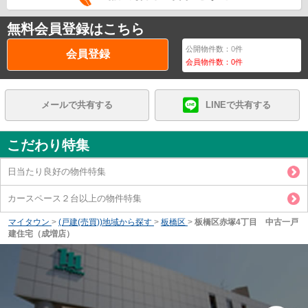
無料会員登録はこちら
公開物件数：
0
件
会員登録
会員物件数：
0
件
メールで共有する
LINEで共有する
こだわり特集
日当たり良好の物件特集
カースペース２台以上の物件特集
マイタウン
>
(戸建(売買))地域から探す
>
板橋区
>
板橋区赤塚4丁目 中古一戸
建住宅（成増店）