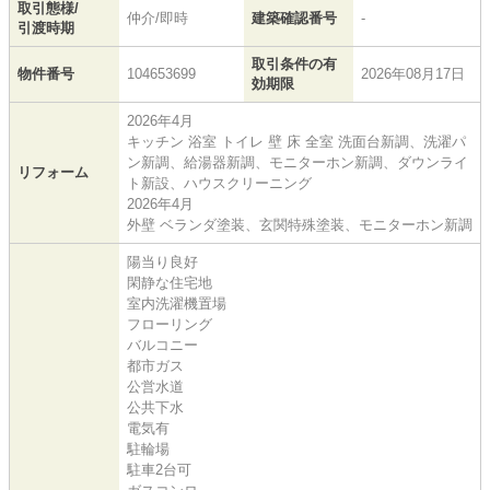
取引態様/
仲介/即時
建築確認番号
-
引渡時期
取引条件の有
物件番号
104653699
2026年08月17日
効期限
2026年4月
キッチン 浴室 トイレ 壁 床 全室 洗面台新調、洗濯パ
ン新調、給湯器新調、モニターホン新調、ダウンライ
リフォーム
ト新設、ハウスクリーニング
2026年4月
外壁 ベランダ塗装、玄関特殊塗装、モニターホン新調
陽当り良好
閑静な住宅地
室内洗濯機置場
フローリング
バルコニー
都市ガス
公営水道
公共下水
電気有
駐輪場
駐車2台可