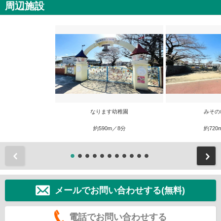
周辺施設
なります幼稚園
みその
約590m／8分
約720
前
メールでお問い合わせする(無料)
電話でお問い合わせする