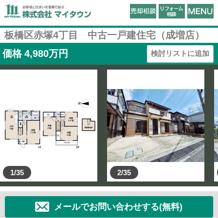
板橋区赤塚4丁目 中古一戸建住宅（成増店）
価格
4,980
万円
検討リストに追加
1/35
2/35
メールでお問い合わせする(無料)