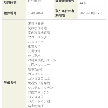
仲介/即時
建築確認番号
引渡時期
44号
取引条件の有
物件番号
104084094
2026年08月17日
効期限
陽当り良好
閑静な住宅地
室内洗濯機置場
フローリング
バルコニー
都市ガス
公営水道
公共下水
24時間換気システム
２面バルコニー
駐車2台可
ガスコンロ
コンロ２口以上
設備条件
食器洗い乾燥機
システムキッチン
対面式キッチン
コンロ３口
バス・トイレ別
浴室乾燥機