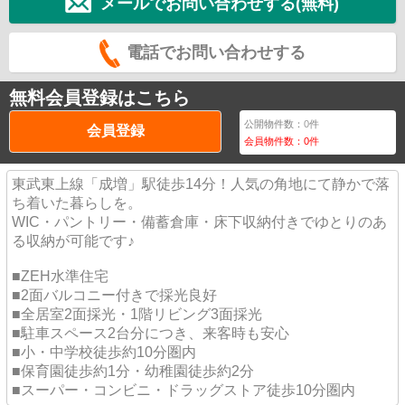
メールでお問い合わせする(無料)
電話でお問い合わせする
無料会員登録はこちら
公開物件数：
0
件
会員登録
会員物件数：
0
件
東武東上線「成増」駅徒歩14分！人気の角地にて静かで落
ち着いた暮らしを。
WIC・パントリー・備蓄倉庫・床下収納付きでゆとりのあ
る収納が可能です♪
■ZEH水準住宅
■2面バルコニー付きで採光良好
■全居室2面採光・1階リビング3面採光
■駐車スペース2台分につき、来客時も安心
■小・中学校徒歩約10分圏内
■保育園徒歩約1分・幼稚園徒歩約2分
■スーパー・コンビニ・ドラッグストア徒歩10分圏内