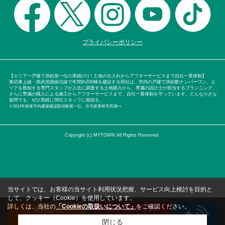
プライバシーポリシー
【エリア一戸建て供給第一位の実績(※)！土地の仕入れからアフターサービスまで自社一貫体制】
東武東上線・西武池袋線沿線で年間約200棟を建設する同社は、市内の戸建て供給数ナンバーワン。エ
リアを熟知する専門スタッフが入念に調査する土地購入から、専属の設計士が担当するプランニング、
さらに専属の職人による施工からアフターサービスまで、自社一貫体制を守っています。どんな小さな
疑問でも、ぜひ気軽に同社スタッフに相談を。
※2014年新座市内建築確認取得数第一位。住宅産業研究所調べ
Copyright (c) MYTOWN All Rights Reserved.
当サイトでは、お客様の当サイト利用状況把握、サービス向上検討を目的と
して、クッキー（Cookie）を使用しています。
詳しくは、当社の
「Cookieの取扱いについて」
をご確認ください。
資料請求
来店・見学予約
（無料）
（無料）
閉じる