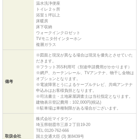
温水洗浄便座
トイレ２ヶ所
浴室１坪以上
床暖房
床下収納
ウォークインクロゼット
TVモニタ付インターホン
複層ガラス
※図面と現況が異なる場合は現況を優先とさせていた
だきます。
※フラット35S利用可（別途申請費用がかかります）
※網戸、カーテンレール、TVアンテナ、物干し金物は
オプションとなります。
備考
※電波障害とうによるケーブルテレビ、共鳴アンテナ
申込みはお客様負担となります。
※司法書士・土地家屋調査士は当社指定となります。
建物表示登記費用：102,000円(税込)
※駐車場は車種制限がある場合がございます。
株式会社マイタウン
埼玉県朝霞市三原２丁目19-20
TEL:0120-762-666
取扱会社
国土交通大臣 (3) 第8439号