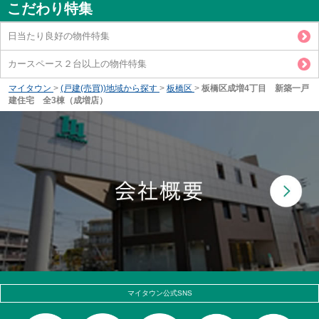
こだわり特集
日当たり良好の物件特集
カースペース２台以上の物件特集
マイタウン
>
(戸建(売買))地域から探す
>
板橋区
>
板橋区成増4丁目 新築一戸
建住宅 全3棟（成増店）
マイタウン公式SNS