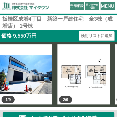
板橋区成増4丁目 新築一戸建住宅 全3棟（成
増店） 1号棟
価格
9,550
万円
検討リストに追加
1/9
2/9