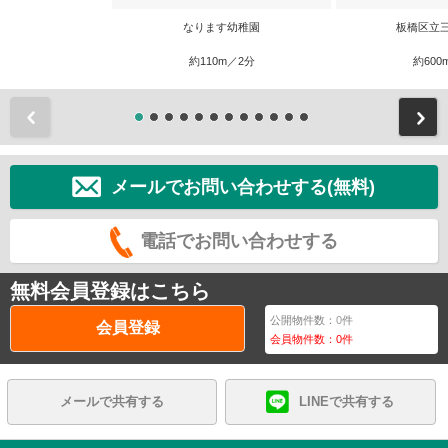
なります幼稚園
板橋区立
約110m／2分
約600
前
メールでお問い合わせする(無料)
電話でお問い合わせする
無料会員登録はこちら
公開物件数：
0
件
会員登録
会員物件数：
0
件
メールで共有する
LINEで共有する