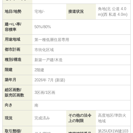
角地(北 公道 4.0
地目/地勢
宅地/-
接道状況
m)(西 私道 4.0m)
建ぺい率/
50%/80%
容積率
用途地域
第一種低層住居専用
都市計画
市街化区域
種別/構造
新築一戸建/木造
階建
2階建
築年月
2026年 7月 (新築)
総区画数/
3区画/1区画
販売区画数
向き
南
その他の法令
高度地区/準防火
現況
完成済み
上の制限
地域
取引態様/
第25UDI1W建103