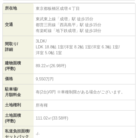
所在地
東京都
板橋区
成増
４丁目
東武東上線
「
成増
」駅 徒歩15分
交通
都営三田線
「
西高島平
」駅 徒歩15分
有楽町線
「
地下鉄成増
」駅 徒歩18分
3LDK/
間取り/
LDK 18.8帖 1室
/
洋室 8.2帖 1室
/
洋室 6.3帖 1室
/
詳細
洋室 5.0帖 1室
建物面積
89.22㎡(26.98坪)
(坪数)
価格
9,550万円
駐車場/
有(2台)/0円 ※車種制限がある場合がございます。
月額料金
土地権利
所有権
土地面積
111.02㎡(33.58坪)
(坪数)
私道負担面積/
-/-
セットバック