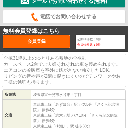
メールでお問い合わせする(無料)
電話でお問い合わせする
無料会員登録はこちら
公開物件数：
0
件
会員登録
会員物件数：
0
件
全棟31坪以上のゆとりある敷地の全4棟。
カースペース2台でご夫婦それぞれの車を停められます。
エアコンの冷暖気を室外に逃がさない独立したLDK。
リビングの音や声が2階に響きにくいのでテレワークやお
子様の勉強も捗ります。
所在地
埼玉県
富士見市
水谷東
１丁目
東武東上線
「
みずほ台
」駅 バス5分 「さくら記念病
院」 停歩4分
交通
東武東上線
「
志木
」駅 バス10分 「さくら記念病院
前」 停歩4分
東武東上線
「
柳瀬川
」駅 徒歩30分