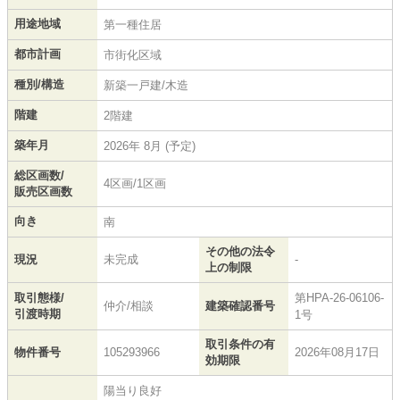
用途地域
第一種住居
都市計画
市街化区域
種別/構造
新築一戸建/木造
階建
2階建
築年月
2026年 8月 (予定)
総区画数/
4区画/1区画
販売区画数
向き
南
その他の法令
現況
未完成
-
上の制限
取引態様/
第HPA-26-06106-
仲介/相談
建築確認番号
引渡時期
1号
取引条件の有
物件番号
105293966
2026年08月17日
効期限
陽当り良好