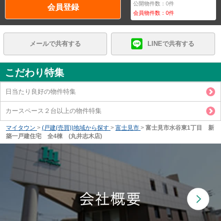
公開物件数：
0
件
会員登録
会員物件数：
0
件
メールで共有する
LINEで共有する
こだわり特集
日当たり良好の物件特集
カースペース２台以上の物件特集
マイタウン
>
(戸建(売買))地域から探す
>
富士見市
>
富士見市水谷東1丁目 新
築一戸建住宅 全4棟 (丸井志木店)