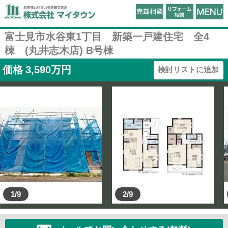
富士見市水谷東1丁目 新築一戸建住宅 全4
棟 (丸井志木店) B号棟
価格
3,590
万円
検討リストに追加
1/9
2/9