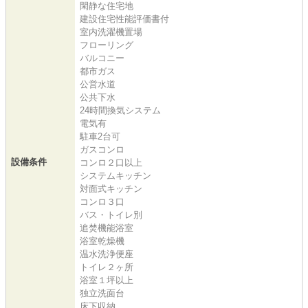
閑静な住宅地
建設住宅性能評価書付
室内洗濯機置場
フローリング
バルコニー
都市ガス
公営水道
公共下水
24時間換気システム
電気有
駐車2台可
ガスコンロ
設備条件
コンロ２口以上
システムキッチン
対面式キッチン
コンロ３口
バス・トイレ別
追焚機能浴室
浴室乾燥機
温水洗浄便座
トイレ２ヶ所
浴室１坪以上
独立洗面台
床下収納