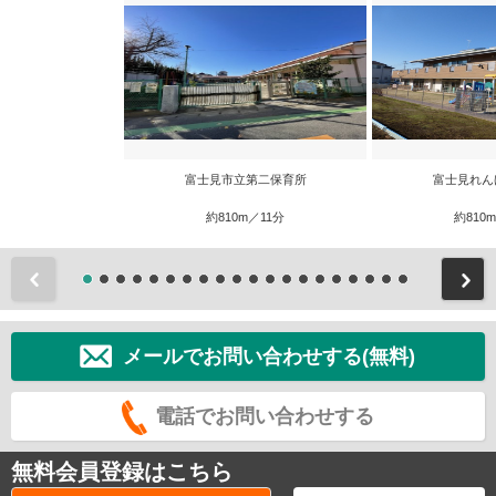
富士見市立第二保育所
富士見れん
約810m／11分
約810
前
メールでお問い合わせする(無料)
電話でお問い合わせする
無料会員登録はこちら