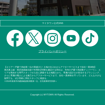
マイタウン公式SNS
プライバシーポリシー
【エリア一戸建て供給第一位の実績(※)！土地の仕入れからアフターサービスまで自社一貫体制】
東武東上線・西武池袋線沿線で年間約200棟を建設する同社は、市内の戸建て供給数ナンバーワン。エ
リアを熟知する専門スタッフが入念に調査する土地購入から、専属の設計士が担当するプランニング、
さらに専属の職人による施工からアフターサービスまで、自社一貫体制を守っています。どんな小さな
疑問でも、ぜひ気軽に同社スタッフに相談を。
※2014年新座市内建築確認取得数第一位。住宅産業研究所調べ
Copyright (c) MYTOWN All Rights Reserved.