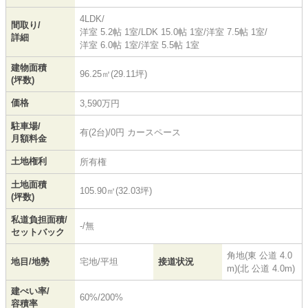
4LDK/
間取り/
洋室 5.2帖 1室
/
LDK 15.0帖 1室
/
洋室 7.5帖 1室
/
詳細
洋室 6.0帖 1室
/
洋室 5.5帖 1室
建物面積
96.25㎡(29.11坪)
(坪数)
価格
3,590万円
駐車場/
有(2台)/0円 カースペース
月額料金
土地権利
所有権
土地面積
105.90㎡(32.03坪)
(坪数)
私道負担面積/
-/無
セットバック
角地(東 公道 4.0
地目/地勢
宅地/平坦
接道状況
m)(北 公道 4.0m)
建ぺい率/
60%/200%
容積率